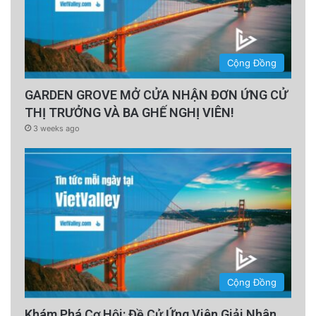
Cộng Đồng
GARDEN GROVE MỞ CỬA NHẬN ĐƠN ỨNG CỬ
THỊ TRƯỞNG VÀ BA GHẾ NGHỊ VIÊN!
3 weeks ago
Cộng Đồng
Khám Phá Cơ Hội: Đề Cử Ứng Viên Giải Nhân