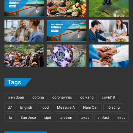
Tags
bien doan
corona
coronavirus
co vang
covid19
d7
English
flood
Measure A
Nam Cali
nổ súng
rfa
San Jose
sjpd
teletron
texas
vinfast
virus