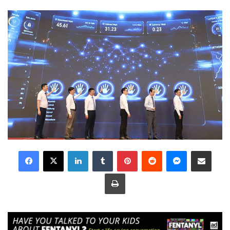
LinkedIn
Tumblr
Pinterest
Reddit
Messenger
Share via Email
Print