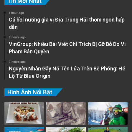
Tin Mới Nhất
1 hour ago
Cá hồi nướng gia vị Địa Trung Hải thơm ngon hấp
dẫn
2 hours ago
VinGroup: Nhiều Bài Viết Chỉ Trích Bị Gỡ Bỏ Do Vi
Phạm Bản Quyền
7 hours ago
Nguyên Nhân Gây Nổ Tên Lửa Trên Bệ Phóng: Hé
Lộ Từ Blue Origin
Hình Ảnh Nổi Bật