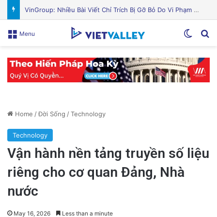
Nguyên Nhân Gây Nổ Tên Lửa Trên Bệ Phóng: Hé Lộ Từ Blue Origin
Switch
Se
Menu
Home
/
Đời Sống
/
Technology
Technology
Vận hành nền tảng truyền số liệu
riêng cho cơ quan Đảng, Nhà
nước
May 16, 2026
Less than a minute