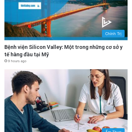
Chính Trị
Bệnh viện Silicon Valley: Một trong những cơ sở y
tế hàng đầu tại Mỹ
9 hours ago
Ẩm Thực