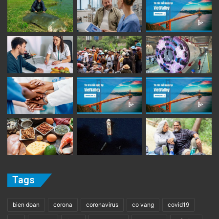
Tags
bien doan
corona
coronavirus
co vang
covid19