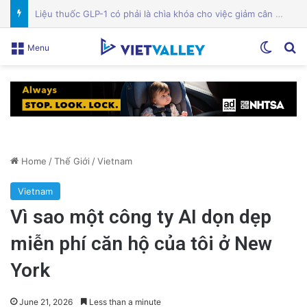
Bệnh viện Silicon Valley: Một trong những cơ sở y tế hàng đầu tại Mỹ
Switch
Se
Menu
Home
/
Thế Giới
/
Vietnam
Vietnam
Vì sao một công ty AI dọn dẹp
miễn phí căn hộ của tôi ở New
York
June 21, 2026
Less than a minute