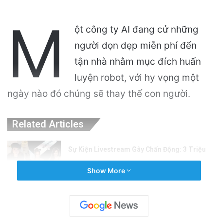
M
ột công ty AI đang cử những
người dọn dẹp miễn phí đến
tận nhà nhằm mục đích huấn
luyện robot, với hy vọng một
ngày nào đó chúng sẽ thay thế con người.
Related Articles
Sự Kiện Livestream Gây Chấn Động: 3 Triệu
Người Theo Dõi Nguyễn Phương Hằng Tại
Show More
Việt Nam!
12 hours ago
Sự Nóng Bỏng Của Chính Quyền Trong Việc