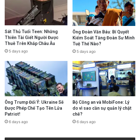
Sát Thủ Tuổi Teen: Những
Ông Đoàn Văn Báu: Bí Quyết
Thiên Tài Giết Người Được
Kiểm Soát Tăng Đoàn Sư Minh
Thuê Trên Khắp Châu Âu
Tuệ Thế Nào?
5 days ago
5 days ago
Ông Trump Đổi Ý: Ukraine Sẽ
Bộ Công an và MobiFone: Lý
Được Phép Chế Tạo Tên Lửa
do vì sao cần sự quản lý chặt
Patriot!
chẽ?
6 days ago
6 days ago