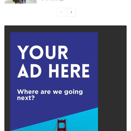
Previous
Next
page
page