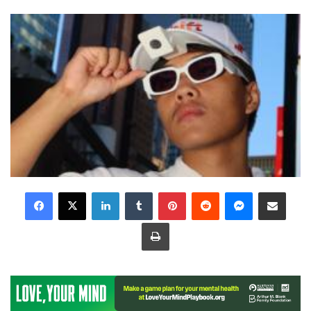
LinkedIn
Tumblr
Pinterest
Reddit
Messenger
Share via Email
Print