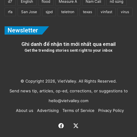
d7
English
flood
Measure A
Nam Cali
nổ súng
rfa
San Jose
sjpd
teletron
texas
vinfast
virus
Newsletter
Ghi danh để nhận tin mới nhất qua email
Get the trending stories sent right to your inbox
© Copyright 2026, VietValley. All Rights Reserved.
Send news tip, articles, op-ed, corrections, or suggestions to
hello@vietvalley.com
About us
Advertising
Terms of Service
Privacy Policy
Facebook
X