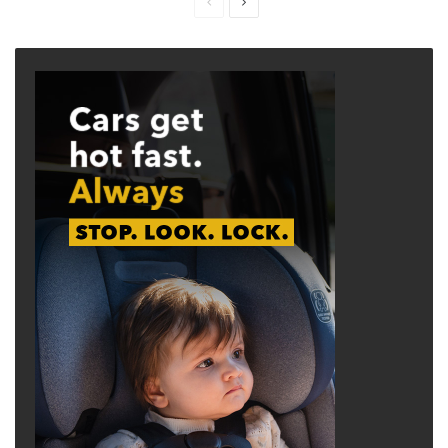
Previous
Next
page
page