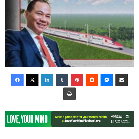
LinkedIn
Tumblr
Pinterest
Reddit
Messenger
Share via Email
Print