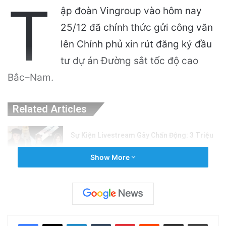
T
ập đoàn Vingroup vào hôm nay
25/12 đã chính thức gửi công văn
lên Chính phủ xin rút đăng ký đầu
tư dự án Đường sắt tốc độ cao
Bắc–Nam.
Related Articles
Sự Kiện Livestream Gây Chấn Động: 3 Triệu
Người Theo Dõi Nguyễn Phương Hằng Tại
Show More
Việt Nam!
4 hours ago
Sự Nóng Bỏng Của Chính Quyền Trong Việc
Giải Quyết Vụ Sư Minh Tuệ: Nguyên Nhân Và
LinkedIn
Tumblr
Pinterest
Reddit
Share via Email
Print