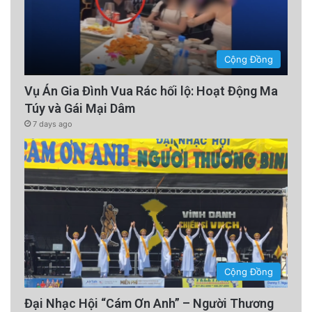
Cộng Đồng
Vụ Án Gia Đình Vua Rác hối lộ: Hoạt Động Ma
Túy và Gái Mại Dâm
7 days ago
Cộng Đồng
Đại Nhạc Hội “Cám Ơn Anh” – Người Thương