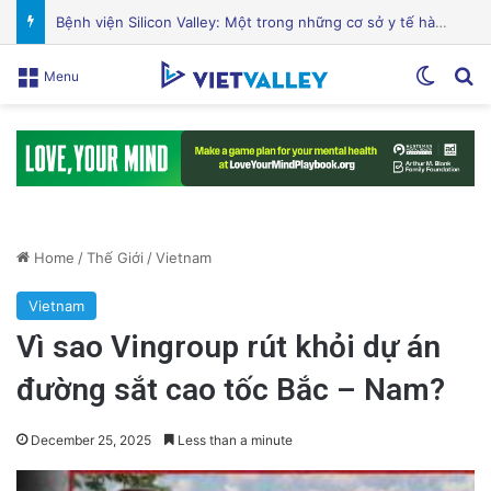
Sự Kiện Livestream Gây Chấn Động: 3 Triệu Người Theo Dõi Nguyễn Phương Hằng Tại Việt Nam!
Switch
Se
Menu
Home
/
Thế Giới
/
Vietnam
Vietnam
Vì sao Vingroup rút khỏi dự án
đường sắt cao tốc Bắc – Nam?
December 25, 2025
Less than a minute