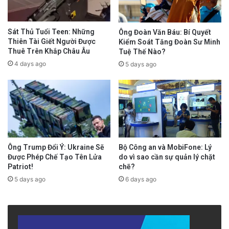
Sát Thủ Tuổi Teen: Những
Ông Đoàn Văn Báu: Bí Quyết
Thiên Tài Giết Người Được
Kiểm Soát Tăng Đoàn Sư Minh
Thuê Trên Khắp Châu Âu
Tuệ Thế Nào?
4 days ago
5 days ago
Ông Trump Đổi Ý: Ukraine Sẽ
Bộ Công an và MobiFone: Lý
Được Phép Chế Tạo Tên Lửa
do vì sao cần sự quản lý chặt
Patriot!
chẽ?
5 days ago
6 days ago