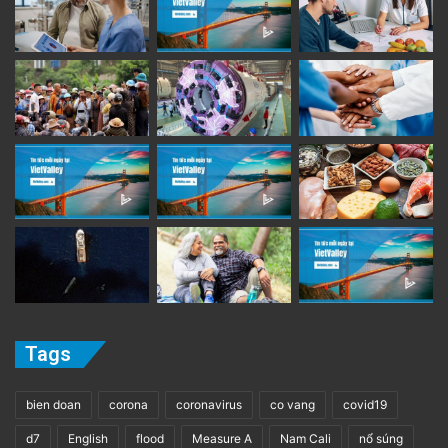
Tags
bien doan
corona
coronavirus
co vang
covid19
d7
English
flood
Measure A
Nam Cali
nổ súng