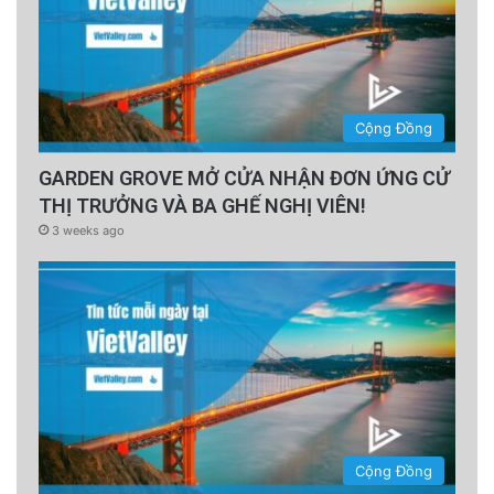
Cộng Đồng
GARDEN GROVE MỞ CỬA NHẬN ĐƠN ỨNG CỬ
THỊ TRƯỞNG VÀ BA GHẾ NGHỊ VIÊN!
3 weeks ago
Cộng Đồng