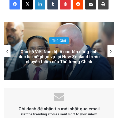
Hệ Lụy
15 hours ago
Đọc thêm
Read More
Thế Giới
advertisement
Lính Nga Nổ Súng Giết Đồng Đội và Tấn
Công Dân Thường Tại Crimea
Ghi danh để nhận tin mới nhất qua email
Get the trending stories sent right to your inbox