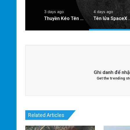
3 days ago
4 days ago
Thuyền Kéo Tên Lửa Starship Được Hé Lộ Qua Ảnh Vệ Tinh!
Tên lửa SpaceX chuẩn bị va chạm với 
Ghi danh để nhậ
Get the trending st
Related Articles