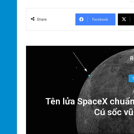
Facebook
Share
R
a
Tên lửa SpaceX chuẩn
Cú sốc vũ 