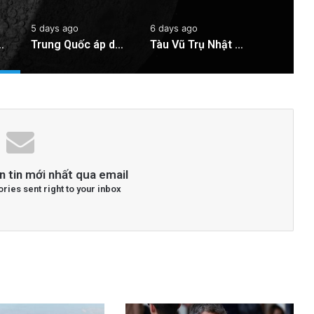
5 days ago
6 days ago
Mặt Trăng: Cú sốc vũ trụ sắp xảy ra!
Trung Quốc áp dụng công nghệ lượng tử để ngăn chặn tình trạng mất điện diện rộng
Tàu Vũ Trụ Nhật Bản: Chuyến Bay Gần Nhất Lịch Sử Đến Tiểu Hành Tinh
n tin mới nhất qua email
ories sent right to your inbox