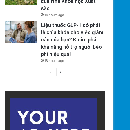
của Nhà Khoa học Xuất
sắc
14 hours ago
Liệu thuốc GLP-1 có phải
là chìa khóa cho việc giảm
cân của bạn? Khám phá
khả năng hỗ trợ người béo
phì hiệu quả!
18 hours ago
Previous
Next
page
page