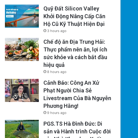
Quỹ Đất Silicon Valley
Khởi Động Nâng Cấp Căn
Hộ Cũ Kỹ Thuật Hiện Đại
3 hours ago
Chế độ ăn Địa Trung Hải:
Thực phẩm nên ăn, lợi ích
sức khỏe và cách bắt đầu
hiệu quả
8 hours ago
Cảnh Báo: Công An Xử
Phạt Người Chia Sẻ
Livestream Của Bà Nguyễn
Phương Hằng!
9 hours ago
PGS.TS Hà Đình Đức: Di
sản và Hành trình Cuộc đời