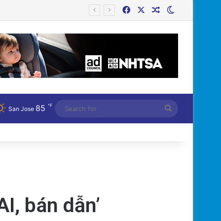
Facebook
X
Random Article
Switch skin
℉
85
Search
San Jose
for
AI, bán dẫn’