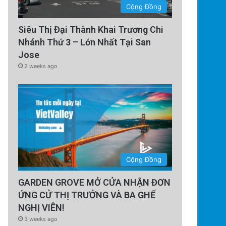
Cộng Đồng
Siêu Thị Đại Thành Khai Trương Chi
Nhánh Thứ 3 – Lớn Nhất Tại San
Jose
2 weeks ago
Cộng Đồng
GARDEN GROVE MỞ CỬA NHẬN ĐƠN
ỨNG CỬ THỊ TRƯỞNG VÀ BA GHẾ
NGHỊ VIÊN!
3 weeks ago