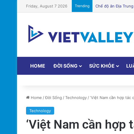
Friday, August 7 2026
Trending
Cảnh Báo: Công An 
HOME
ĐỜI SỐNG
SỨC KHỎE
LU
Home
/
Đời Sống
/
Technology
/
‘Việt Nam cần hợp tác q
Technology
‘Việt Nam cần hợp t