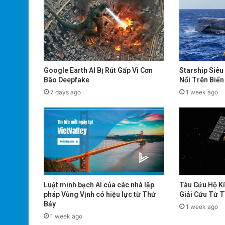
Google Earth AI Bị Rút Gấp Vì Cơn
Starship Siêu
Bão Deepfake
Nổi Trên Biển
7 days ago
1 week ago
Luật minh bạch AI của các nhà lập
Tàu Cứu Hộ K
pháp Vùng Vịnh có hiệu lực từ Thứ
Giải Cứu Từ 
Bảy
1 week ago
1 week ago