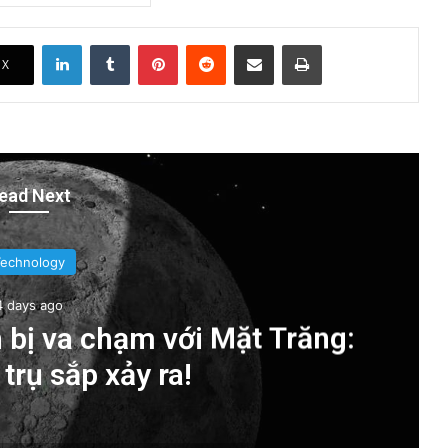
LinkedIn
Tumblr
Pinterest
Reddit
Share via Email
Print
X
ead Next
Technology
4 days ago
 bị va chạm với Mặt Trăng:
trụ sắp xảy ra!