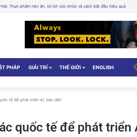
Xử Phạt Người Chia Sẻ Livestream Của Bà Nguyễn Phương Hằng!
ẬT PHÁP
GIẢI TRÍ
THẾ GIỚI
ENGLISH
uốc tế để phát triển AI, bán dẫn’
ác quốc tế để phát triển 