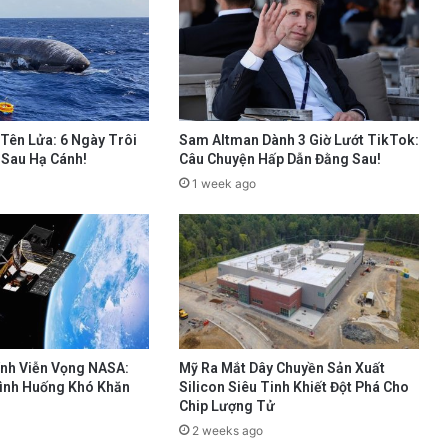
 Tên Lửa: 6 Ngày Trôi
Sam Altman Dành 3 Giờ Lướt TikTok:
 Sau Hạ Cánh!
Câu Chuyện Hấp Dẫn Đằng Sau!
1 week ago
ính Viễn Vọng NASA:
Mỹ Ra Mắt Dây Chuyền Sản Xuất
Tình Huống Khó Khăn
Silicon Siêu Tinh Khiết Đột Phá Cho
Chip Lượng Tử
2 weeks ago