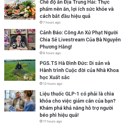
Chế độ ăn Địa Trung Hải: Thực
phẩm nên ăn, lợi ích sức khỏe và
cách bắt đầu hiệu quả
7 hours ago
Cảnh Báo: Công An Xử Phạt Người
Chia Sẻ Livestream Của Bà Nguyễn
Phương Hằng!
8 hours ago
PGS.TS Hà Đình Đức: Di sản và
Hành trình Cuộc đời của Nhà Khoa
học Xuất sắc
13 hours ago
Liệu thuốc GLP-1 có phải là chìa
khóa cho việc giảm cân của bạn?
Khám phá khả năng hỗ trợ người
béo phì hiệu quả!
17 hours ago