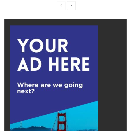
Previous
Next
page
page