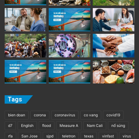
Tags
bien doan
corona
coronavirus
co vang
covid19
d7
English
flood
Measure A
Nam Cali
nổ súng
rfa
San Jose
sjpd
teletron
texas
vinfast
virus