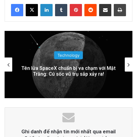
Related Articles
LinkedIn
Tumblr
Pinterest
Reddit
Share via Email
Print
PGS.TS Hà Đình Đức: Di sản và Hành trình
Cuộc đời của Nhà Khoa học Xuất sắc
13 hours ago
Khám Phá Máy Đào Hầm Nổ Đá Đầu Tiên
Technology
Trên Thế Giới: Bước Đột Phá Trong Công
Trung Quốc áp dụng công nghệ lượng tử
để ngăn chặn tình trạng mất điện diện
Nghệ Xây Dựng
rộng
2 days ago
Đọc thêm
Read More
advertisement
Ghi danh để nhận tin mới nhất qua email