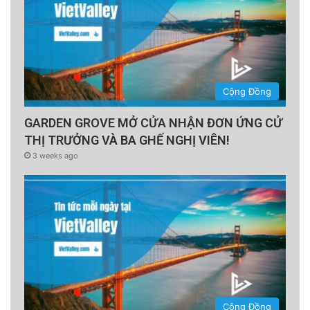
Cộng Đồng
GARDEN GROVE MỞ CỬA NHẬN ĐƠN ỨNG CỬ
THỊ TRƯỞNG VÀ BA GHẾ NGHỊ VIÊN!
3 weeks ago
Cộng Đồng