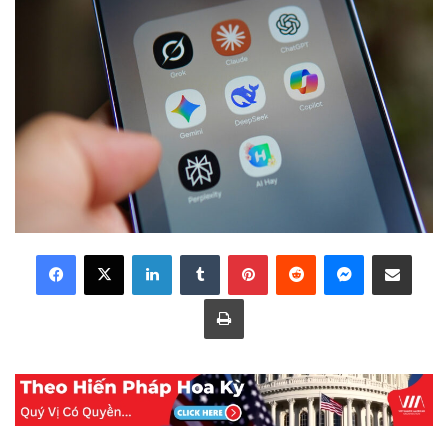
LinkedIn
Tumblr
Pinterest
Reddit
Messenger
Share via Email
Print