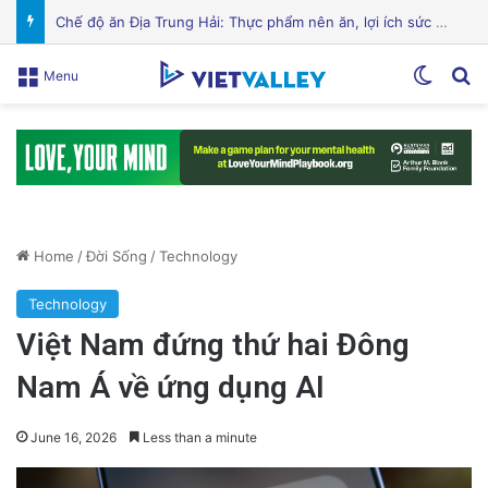
Cảnh Báo: Công An Xử Phạt Người Chia Sẻ Livestream Của Bà Nguyễn Phương Hằng!
Switch
Se
Menu
Home
/
Đời Sống
/
Technology
Technology
Việt Nam đứng thứ hai Đông
Nam Á về ứng dụng AI
June 16, 2026
Less than a minute