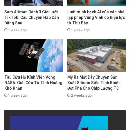
Sam Altman Dành 3 Giờ Lướt
Luật minh bạch AI của các nhà
TikTok: Câu Chuyện Hấp Dẫn
lập pháp Vùng Vịnh có hiệu lực
Đằng Sau!
từ Thứ Bảy
1 week ago
1 week ago
Tàu Cứu Hộ Kính Viễn Vọng
Mỹ Ra Mắt Dây Chuyền Sản
NASA: Giải Cứu Từ Tình Huống
Xuất Silicon Siêu Tinh Khiết
Khó Khăn
Đột Phá Cho Chip Lượng Tử
1 week ago
2 weeks ago