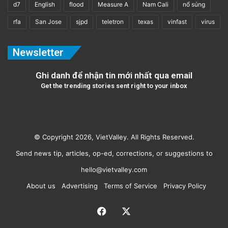
d7
English
flood
Measure A
Nam Cali
nổ súng
rfa
San Jose
sjpd
teletron
texas
vinfast
virus
Newsletter
Ghi danh để nhận tin mới nhất qua email
Get the trending stories sent right to your inbox
© Copyright 2026, VietValley. All Rights Reserved.
Send news tip, articles, op-ed, corrections, or suggestions to
hello@vietvalley.com
About us
Advertising
Terms of Service
Privacy Policy
Facebook
X