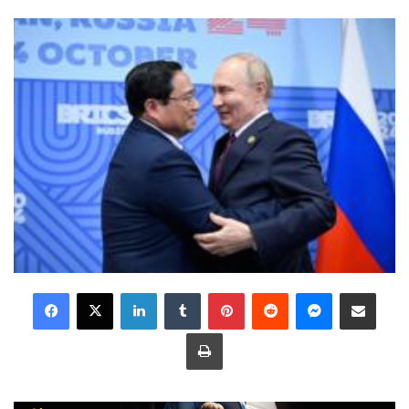
LinkedIn
Tumblr
Pinterest
Reddit
Messenger
Share via Email
Print