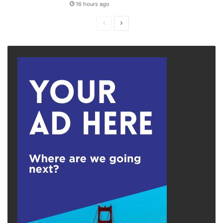
16 hours ago
Previous
Next
page
page