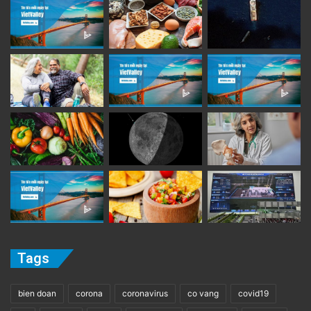
Tags
bien doan
corona
coronavirus
co vang
covid19