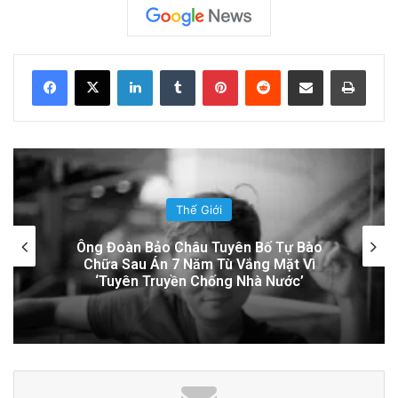
Cán bộ Việt Nam bị tố cáo tấn công tình dục
hai nữ phục vụ tại New Zealand trước chuyến
thăm của Thủ tướng Chính
LinkedIn
Tumblr
Pinterest
Reddit
Share via Email
Print
7 hours ago
Lính Nga Nổ Súng Giết Đồng Đội và Tấn Công
Dân Thường Tại Crimea
20 hours ago
Thế Giới
Đọc thêm
Read More
Quy Nhơn: 40 Năm Khai Thác Đất Vẫn Bị
Xem Là Hoang Phế
advertisement