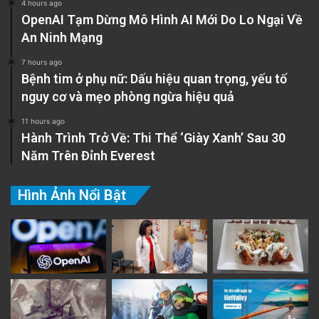
4 hours ago
OpenAI Tạm Dừng Mô Hình AI Mới Do Lo Ngại Về
An Ninh Mạng
7 hours ago
Bệnh tim ở phụ nữ: Dấu hiệu quan trọng, yếu tố
nguy cơ và mẹo phòng ngừa hiệu quả
11 hours ago
Hành Trình Trở Về: Thi Thể ‘Giày Xanh’ Sau 30
Năm Trên Đỉnh Everest
Hình Ảnh Nổi Bật