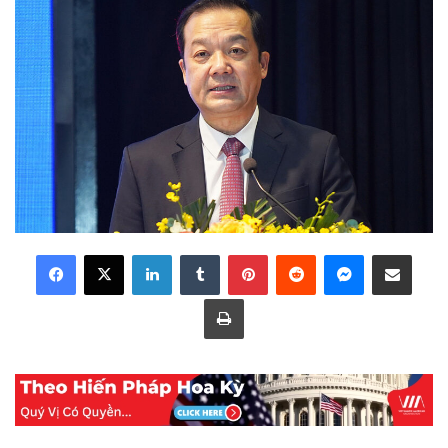
LinkedIn
Tumblr
Pinterest
Reddit
Messenger
Share via Email
Print