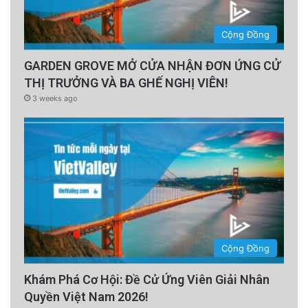
Cộng Đồng
GARDEN GROVE MỞ CỬA NHẬN ĐƠN ỨNG CỬ
THỊ TRƯỞNG VÀ BA GHẾ NGHỊ VIÊN!
3 weeks ago
Cộng Đồng
Khám Phá Cơ Hội: Đề Cử Ứng Viên Giải Nhân
Quyền Việt Nam 2026!