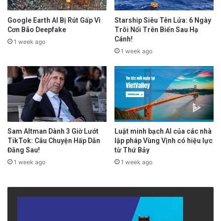
Google Earth AI Bị Rút Gấp Vì
Starship Siêu Tên Lửa: 6 Ngày
Cơn Bão Deepfake
Trôi Nổi Trên Biển Sau Hạ
Cánh!
1 week ago
1 week ago
Sam Altman Dành 3 Giờ Lướt
Luật minh bạch AI của các nhà
TikTok: Câu Chuyện Hấp Dẫn
lập pháp Vùng Vịnh có hiệu lực
Đằng Sau!
từ Thứ Bảy
1 week ago
1 week ago