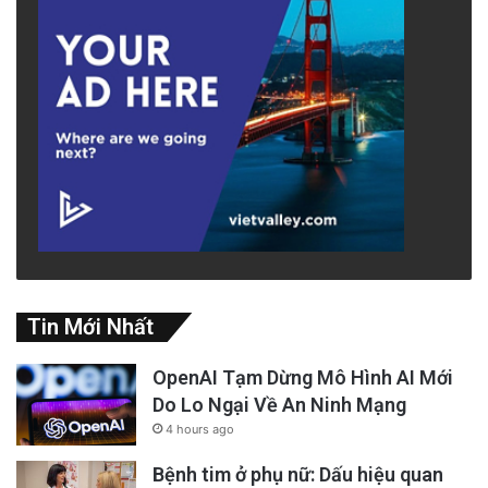
Tin Mới Nhất
OpenAI Tạm Dừng Mô Hình AI Mới
Do Lo Ngại Về An Ninh Mạng
4 hours ago
Bệnh tim ở phụ nữ: Dấu hiệu quan