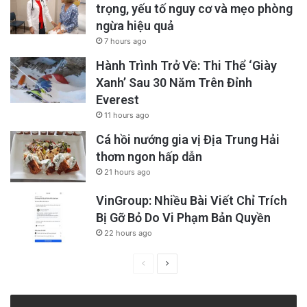
trọng, yếu tố nguy cơ và mẹo phòng
ngừa hiệu quả
7 hours ago
Hành Trình Trở Về: Thi Thể ‘Giày
Xanh’ Sau 30 Năm Trên Đỉnh
Everest
11 hours ago
Cá hồi nướng gia vị Địa Trung Hải
thơm ngon hấp dẫn
21 hours ago
VinGroup: Nhiều Bài Viết Chỉ Trích
Bị Gỡ Bỏ Do Vi Phạm Bản Quyền
22 hours ago
Previous
Next
page
page