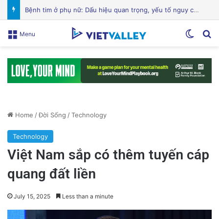
Hành Trình Trở Về: Thi Thể ‘Giày Xanh’ Sau 30 Năm Trên Đỉnh Everest
Switch
Se
Menu
Home
/
Đời Sống
/
Technology
Technology
Việt Nam sắp có thêm tuyến cáp
quang đất liền
July 15, 2025
Less than a minute