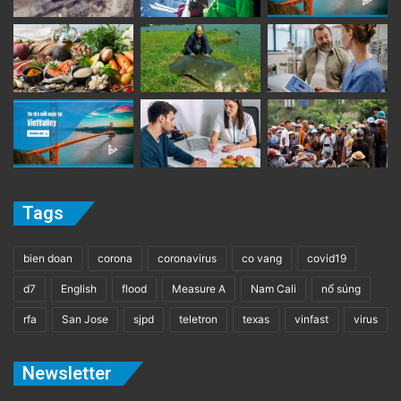
Tags
bien doan
corona
coronavirus
co vang
covid19
d7
English
flood
Measure A
Nam Cali
nổ súng
rfa
San Jose
sjpd
teletron
texas
vinfast
virus
Newsletter