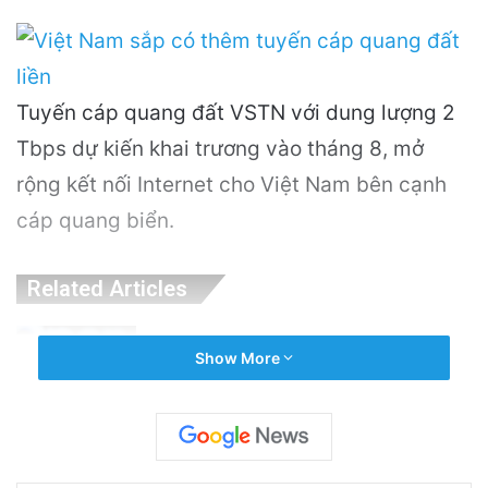
Tuyến cáp quang đất VSTN với dung lượng 2
Tbps dự kiến khai trương vào tháng 8, mở
rộng kết nối Internet cho Việt Nam bên cạnh
cáp quang biển.
Related Articles
OpenAI Tạm Dừng Mô Hình AI Mới Do Lo
Show More
Ngại Về An Ninh Mạng
4 hours ago
Nguyên Nhân Gây Nổ Tên Lửa Trên Bệ