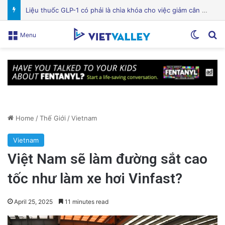
Bệnh viện Silicon Valley: Một trong những cơ sở y tế hàng đầu tại Mỹ
Switch
Se
Menu
Home
/
Thế Giới
/
Vietnam
Vietnam
Việt Nam sẽ làm đường sắt cao
tốc như làm xe hơi Vinfast?
April 25, 2025
11 minutes read