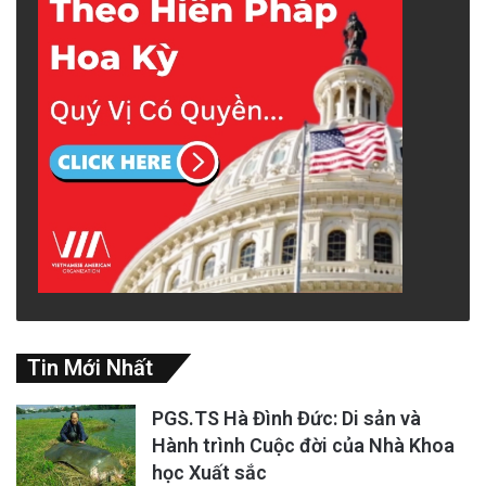
Nam phải giải cùng một lúc: Sẽ chọn công
nghệ và khung tiêu chuẩn kỹ thuật nào? Bài
toán tài chính, huy động đa nguồn vốn ra sao,
và vay tiền của ai? Làm cách nào để doanh
nghiệp Việt Nam có thể tham gia vào một dự
án mà họ sẽ phụ thuộc nhiều vào nước ngoài
về tài chính và công nghệ?
Tiếp tục làm đường sắt cao tốc với “cái
bụng rỗng”
Tin Mới Nhất
Trung Quốc đánh giá công ty xe hơi Vinfast
của Việt Nam chỉ là
cái “bụng rỗng”
, phụ thuộc
PGS.TS Hà Đình Đức: Di sản và
Hành trình Cuộc đời của Nhà Khoa
vào thiết kế và linh kiện phụ tùng của Trung
học Xuất sắc
Quốc để lắp ráp xe.
Tổng công ty Đường sắt