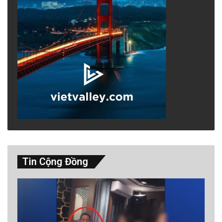
Một chuyên gia về công nghệ và xây dựng ở
Việt Nam trao đổi với RFA trong điều kiện ẩn
danh, đánh giá cao bước đi nêu trên của Bộ
Xây dựng. Theo vị chuyên gia này, khung
pháp lý mới của dự án đường sắt cao tốc Bắc
Nam đã có những nhân tố mới so với kế hoạch
năm 2024.
Tin Cộng Đồng