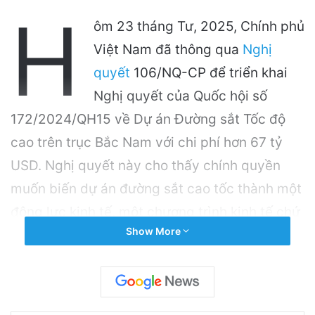
H
ôm 23 tháng Tư, 2025, Chính phủ
Việt Nam đã thông qua
Nghị
quyết
106/NQ-CP để triển khai
Nghị quyết của Quốc hội số
172/2024/QH15 về Dự án Đường sắt Tốc độ
cao trên trục Bắc Nam với chi phí hơn 67 tỷ
USD. Nghị quyết này cho thấy chính quyền
muốn biến dự án đường sắt cao tốc thành một
động lực kinh tế, một chương trình kinh tế chứ
Show More
không chỉ là một dự án giao thông.
Related Articles