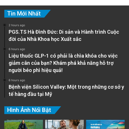
đẩy thực hiện có bản chất khác nhau. Bắc
Tin Mới Nhất
Kinh và Hà Nội đã nhất trí về hai tuyến riêng
2 hours ago
biệt nối Côn Minh với cảng Hải Phòng. Một
PGS.TS Hà Đình Đức: Di sản và Hành trình Cuộc
tuyến đi qua khu vực có hầu hết các khoáng
đời của Nhà Khoa học Xuất sắc
sản đất hiếm của Việt Nam. Tuyến còn lại nối
6 hours ago
Liệu thuốc GLP-1 có phải là chìa khóa cho việc
Hà Nội và Hải Phòng với Quảng Châu, tức là
giảm cân của bạn? Khám phá khả năng hỗ trợ
nối miền bắc Việt Nam với chuỗi cung ứng
người béo phì hiệu quả!
miền nam Trung Quốc. Có thể thấy lợi ích kinh
6 hours ago
tế của dự án này đối với tăng trưởng kinh tế
Bệnh viện Silicon Valley: Một trong những cơ sở y
tế hàng đầu tại Mỹ
chung của Việt Nam. Tuy nhiên, tuyến đường
sắt cao tốc Bắc-Nam lại là câu chuyện khác.
Hình Ảnh Nổi Bật
Đó là nhận xét của Giáo sư Zachary Abuza ở
Đại học Chiến tranh Quốc gia Hoa Kỳ. Ông