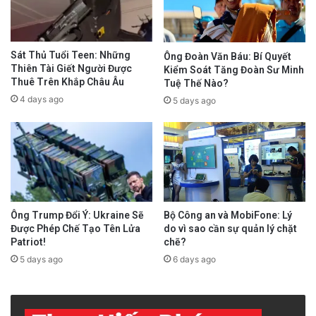
Sát Thủ Tuổi Teen: Những
Ông Đoàn Văn Báu: Bí Quyết
Thiên Tài Giết Người Được
Kiểm Soát Tăng Đoàn Sư Minh
Thuê Trên Khắp Châu Âu
Tuệ Thế Nào?
4 days ago
5 days ago
Ông Trump Đổi Ý: Ukraine Sẽ
Bộ Công an và MobiFone: Lý
Được Phép Chế Tạo Tên Lửa
do vì sao cần sự quản lý chặt
Chưa rõ những công ty nào sẽ được chỉ định
Patriot!
chẽ?
thầu để thực hiện dự án đường sắt cao tốc
5 days ago
6 days ago
Bắc-Nam. Yếu tố địa chính trị của các dự án
lớn này thể hiện ở chỗ có ba bài toán mà Việt