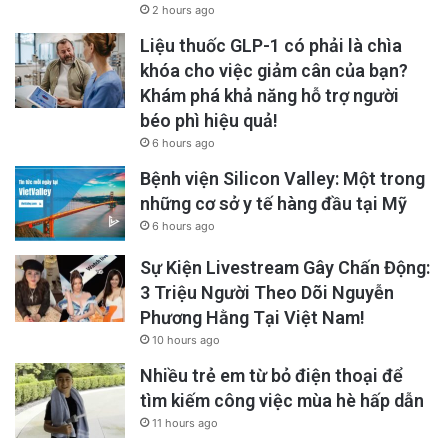
2 hours ago
Việt Nam
hiện nay đang cố gắng cải tổ, khắc
Liệu thuốc GLP-1 có phải là chìa
phục những yếu kém để trở nên khá hơn tấm
khóa cho việc giảm cân của bạn?
Khám phá khả năng hỗ trợ người
gương Vinfast. Việt Nam sẽ cải tổ Tổng công
béo phì hiệu quả!
ty Đường sắt Việt Nam nhanh chóng và triệt
6 hours ago
để như thế nào?
Bệnh viện Silicon Valley: Một trong
những cơ sở y tế hàng đầu tại Mỹ
Theo một số chuyên gia, Việt Nam chưa sẵn
6 hours ago
sàng về cả tài chính lẫn công nghệ cho một
Sự Kiện Livestream Gây Chấn Động:
dự án công nghệ cao như đường sắt cao tốc.
3 Triệu Người Theo Dõi Nguyễn
Phương Hằng Tại Việt Nam!
Về tài chính thì sẽ phải đi vay phần nhiều. Về
10 hours ago
công nghệ, sẽ phải mua, và đặt điều kiện
Nhiều trẻ em từ bỏ điện thoại để
chuyển giao từ phía nước ngoài. Mặc dù ông
tìm kiếm công việc mùa hè hấp dẫn
Tô Lâm vừa thực hiện một cuộc cải tổ bộ máy
11 hours ago