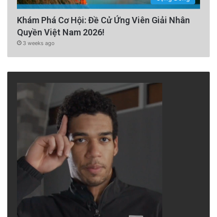
Khám Phá Cơ Hội: Đề Cử Ứng Viên Giải Nhân
Quyền Việt Nam 2026!
3 weeks ago
Kỹ sư Nguyễn Khiêm, một chuyên gia cấp cao
về công nghệ và kinh doanh của Voyager
Space, một công ty đa quốc gia ở California,
nói với RFA rằng nếu Việt Nam không có một