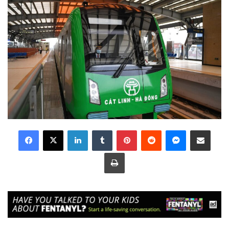
LinkedIn
Tumblr
Pinterest
Reddit
Messenger
Share via Email
Print