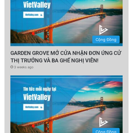
nhà ga và quy hoạch vùng, đầu tư nước ngoài.
Câu hỏi đặt ra là liệu Bộ Xây dựng có đảm
nhiệm được khối lượng công việc đòi hỏi khả
năng điều phối chuyên gia của nhiều lĩnh vực
Cộng Đồng
quan trọng khác nhau?
GARDEN GROVE MỞ CỬA NHẬN ĐƠN ỨNG CỬ
THỊ TRƯỞNG VÀ BA GHẾ NGHỊ VIÊN!
Ngay cả khi Bộ Xây dựng có thể xây dựng
3 weeks ago
được một kế hoạch như vậy, Việt Nam chưa có
sẵn lực nguồn nhân lực để thực hiện nó. Trước
hết, Việt Nam không có sẵn nguồn kỹ sư
đường sắt chất lượng cao để triển khai đại dự
án phức tạp chưa có tiền lệ này.
advertisement
Cộng Đồng