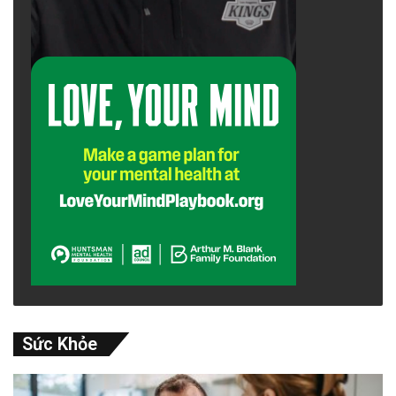
công ty được đầu tư đủ mạnh, nước này sẽ
không thể chủ động hơn về kỹ thuật mà phụ
thuộc hoàn toàn vào tư vấn và nhà thầu nước
ngoài. Ngay cả khi có thể hoàn thành được dự
án này, nếu không có một công ty mạnh như
vậy, Việt Nam cũng sẽ không thể vận hành
tuyến đường sắt cao tốc, và tuyến đường này
sẽ trở nên lãng phí, không hiệu quả.
Do đó, cải cách triệt để và xây dựng một
chương trình đầu tư to lớn cho Tổng công ty
Đường sắt Việt Nam trở thành việc cấp bách.
Sức Khỏe
Việt Nam có đủ ý chí chính trị để làm, nhưng
bộ máy thực thi vẫn có thể là một vấn đề.