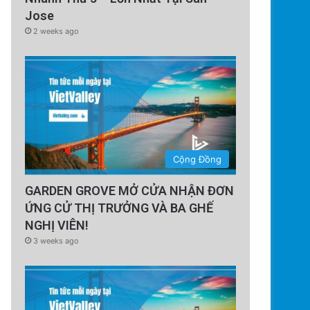
Jose
2 weeks ago
Cộng Đồng
GARDEN GROVE MỞ CỬA NHẬN ĐƠN
ỨNG CỬ THỊ TRƯỞNG VÀ BA GHẾ
NGHỊ VIÊN!
3 weeks ago