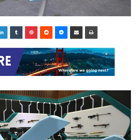
LinkedIn
Tumblr
Pinterest
Reddit
Messenger
Share via Email
Print