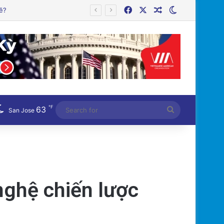
Facebook
X
Random Article
Switch skin
℉
63
Search
San Jose
for
nghệ chiến lược