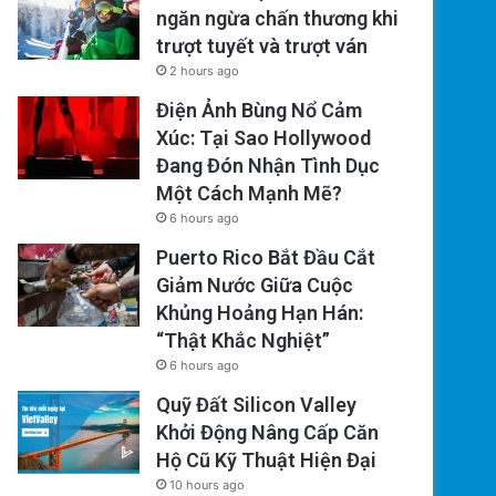
ngăn ngừa chấn thương khi
trượt tuyết và trượt ván
2 hours ago
Điện Ảnh Bùng Nổ Cảm
Xúc: Tại Sao Hollywood
Đang Đón Nhận Tình Dục
Một Cách Mạnh Mẽ?
6 hours ago
Puerto Rico Bắt Đầu Cắt
Giảm Nước Giữa Cuộc
Khủng Hoảng Hạn Hán:
“Thật Khắc Nghiệt”
6 hours ago
Quỹ Đất Silicon Valley
Khởi Động Nâng Cấp Căn
Hộ Cũ Kỹ Thuật Hiện Đại
10 hours ago