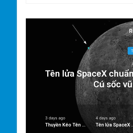
R
a
Tên lửa SpaceX chuẩn
Cú sốc vũ 
3 days ago
4 days ago
Thuyền Kéo Tên Lửa Starship Được Hé Lộ Qua Ảnh Vệ Tinh!
Tên lửa SpaceX chuẩn bị va chạm với 