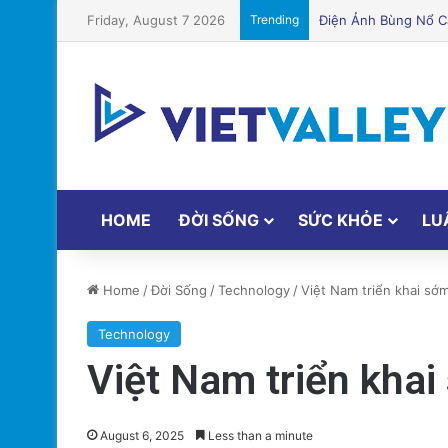
Friday, August 7 2026
Trending
Puerto Rico Bắt Đầu
HOME
ĐỜI SỐNG
SỨC KHỎE
LU
Home
/
Đời Sống
/
Technology
/
Việt Nam triển khai sớ
Technology
Việt Nam triển kha
August 6, 2025
Less than a minute