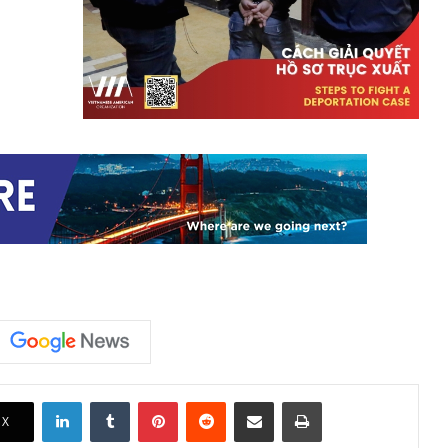
LinkedIn
Tumblr
Pinterest
Reddit
Share via Email
Print
X