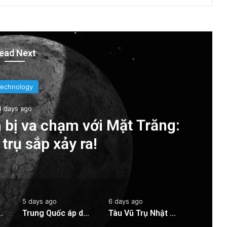
ead Next
Technology
4 days ago
 bị va chạm với Mặt Trăng:
trụ sắp xảy ra!
5 days ago
6 days ago
Mặt Trăng: Cú sốc vũ trụ sắp xảy ra!
Trung Quốc áp dụng công nghệ lượng tử để ngăn chặn tình trạng mất điện diện rộng
Tàu Vũ Trụ Nhật Bản: Chuyến Bay Gần Nhất Lịch Sử Đến Tiểu Hành Tinh