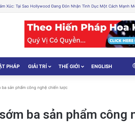
 Cắt Giảm Nước Giữa Cuộc Khủng Hoảng Hạn Hán: “Thật Khắc Nghiệt”
ẬT PHÁP
GIẢI TRÍ
THẾ GIỚI
ENGLISH
m ba sản phẩm công nghệ chiến lược
i sớm ba sản phẩm công 