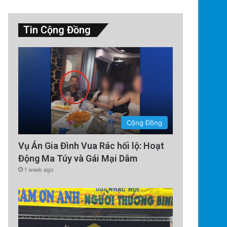
Tin Cộng Đồng
Cộng Đồng
Vụ Án Gia Đình Vua Rác hối lộ: Hoạt
Động Ma Túy và Gái Mại Dâm
1 week ago