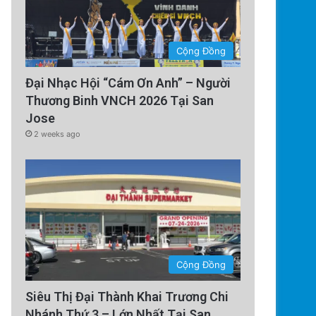
Cộng Đồng
Đại Nhạc Hội “Cám Ơn Anh” – Người
Thương Binh VNCH 2026 Tại San
Jose
Technology
2 weeks ago
5 days ago
Trung Quốc áp dụng công nghệ
chặn tình trạng mất điệ
Cộng Đồng
Siêu Thị Đại Thành Khai Trương Chi
Nhánh Thứ 3 – Lớn Nhất Tại San