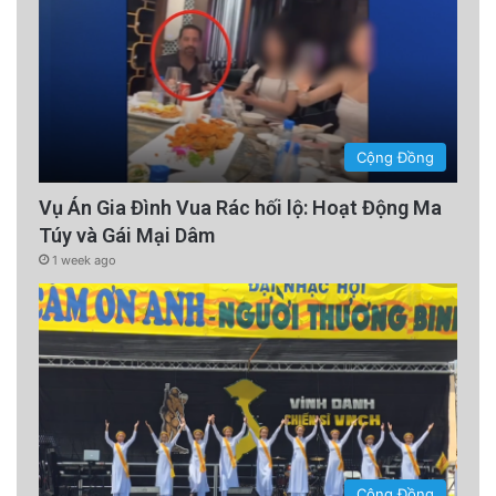
Cộng Đồng
Vụ Án Gia Đình Vua Rác hối lộ: Hoạt Động Ma
Túy và Gái Mại Dâm
1 week ago
Cộng Đồng