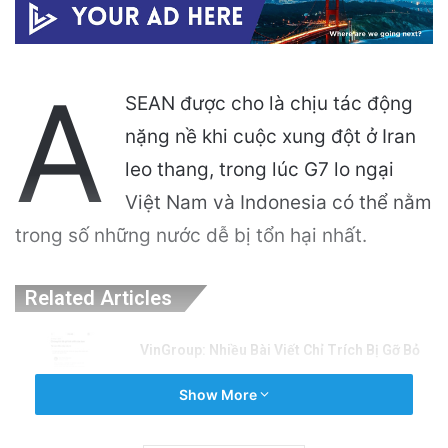
A
SEAN được cho là chịu tác động
nặng nề khi cuộc xung đột ở Iran
leo thang, trong lúc G7 lo ngại
Việt Nam và Indonesia có thể nằm
trong số những nước dễ bị tổn hại nhất.
Related Articles
VinGroup: Nhiều Bài Viết Chỉ Trích Bị Gỡ Bỏ
Do Vi Phạm Bản Quyền
Show More
10 hours ago