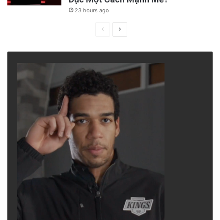
23 hours ago
Previous
Next
page
page