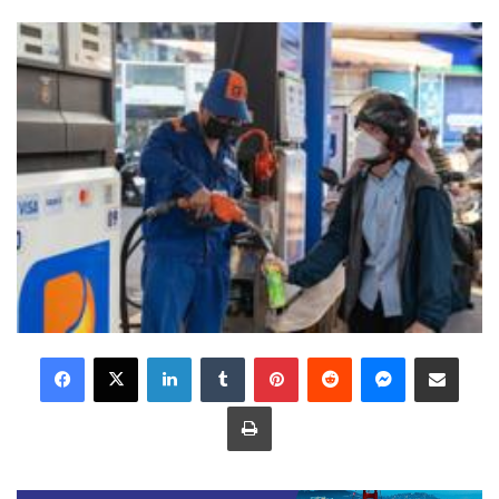
LinkedIn
Tumblr
Pinterest
Reddit
Messenger
Share via Email
Print