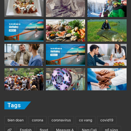
Tags
bien doan
corona
coronavirus
co vang
covid19
d7
English
flood
Measure A
Nam Cali
nổ súng