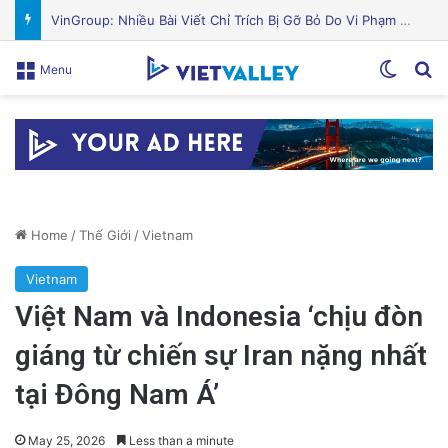
Nguyên Nhân Gây Nổ Tên Lửa Trên Bệ Phóng: Hé Lộ Từ Blue Origin
Switch
Se
Menu
Home
/
Thế Giới
/
Vietnam
Vietnam
Việt Nam và Indonesia ‘chịu đòn
giáng từ chiến sự Iran nặng nhất
tại Đông Nam Á’
May 25, 2026
Less than a minute