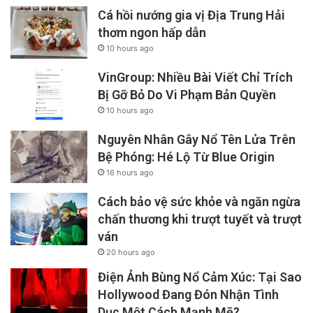
Cá hồi nướng gia vị Địa Trung Hải
thơm ngon hấp dẫn
10 hours ago
VinGroup: Nhiều Bài Viết Chỉ Trích
Bị Gỡ Bỏ Do Vi Phạm Bản Quyền
10 hours ago
Nguyên Nhân Gây Nổ Tên Lửa Trên
Bệ Phóng: Hé Lộ Từ Blue Origin
16 hours ago
Cách bảo vệ sức khỏe và ngăn ngừa
chấn thương khi trượt tuyết và trượt
ván
20 hours ago
Điện Ảnh Bùng Nổ Cảm Xúc: Tại Sao
Hollywood Đang Đón Nhận Tình
Dục Một Cách Mạnh Mẽ?