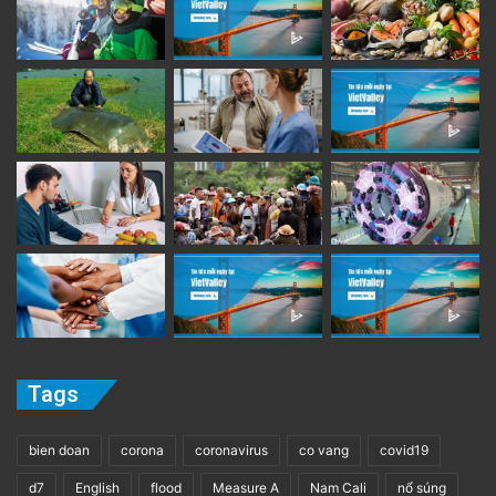
Tags
bien doan
corona
coronavirus
co vang
covid19
d7
English
flood
Measure A
Nam Cali
nổ súng