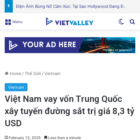
Puerto Rico Bắt Đầu Cắt Giảm Nước Giữa Cuộc Khủng Hoảng Hạn Hán: “Thật Khắc Nghiệt”
Switch
Se
Menu
Home
/
Thế Giới
/
Vietnam
Vietnam
Việt Nam vay vốn Trung Quốc
xây tuyến đường sắt trị giá 8,3 tỷ
USD
February 13, 2025
Less than a minute