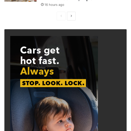
16 hours ago
Previous
Next
page
page