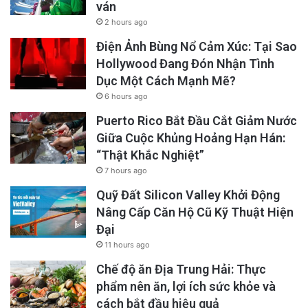
ván
2 hours ago
Điện Ảnh Bùng Nổ Cảm Xúc: Tại Sao
Hollywood Đang Đón Nhận Tình
Dục Một Cách Mạnh Mẽ?
6 hours ago
Puerto Rico Bắt Đầu Cắt Giảm Nước
Giữa Cuộc Khủng Hoảng Hạn Hán:
“Thật Khắc Nghiệt”
7 hours ago
Quỹ Đất Silicon Valley Khởi Động
Nâng Cấp Căn Hộ Cũ Kỹ Thuật Hiện
Đại
11 hours ago
Chế độ ăn Địa Trung Hải: Thực
phẩm nên ăn, lợi ích sức khỏe và
cách bắt đầu hiệu quả