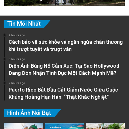
Tin Mới Nhất
2 hours ago
Cách bảo vệ sức khỏe và ngăn ngừa chấn thương
khi trượt tuyết và trượt ván
6 hours ago
Điện Ảnh Bùng Nổ Cảm Xúc: Tại Sao Hollywood
Đang Đón Nhận Tình Dục Một Cách Mạnh Mẽ?
7 hours ago
Puerto Rico Bắt Đầu Cắt Giảm Nước Giữa Cuộc
Khủng Hoảng Hạn Hán: “Thật Khắc Nghiệt”
Hình Ảnh Nổi Bật