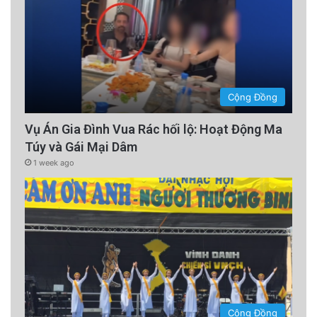
Cộng Đồng
Vụ Án Gia Đình Vua Rác hối lộ: Hoạt Động Ma
Túy và Gái Mại Dâm
1 week ago
Cộng Đồng