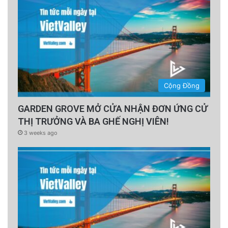
Cộng Đồng
GARDEN GROVE MỞ CỬA NHẬN ĐƠN ỨNG CỬ
THỊ TRƯỞNG VÀ BA GHẾ NGHỊ VIÊN!
3 weeks ago