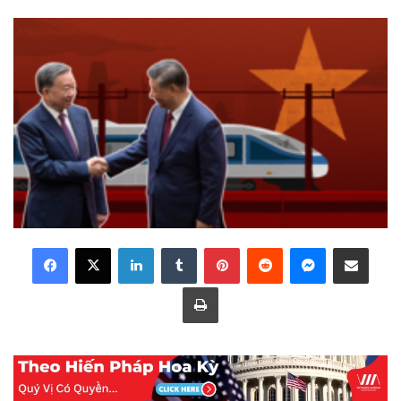
LinkedIn
Tumblr
Pinterest
Reddit
Messenger
Share via Email
Print