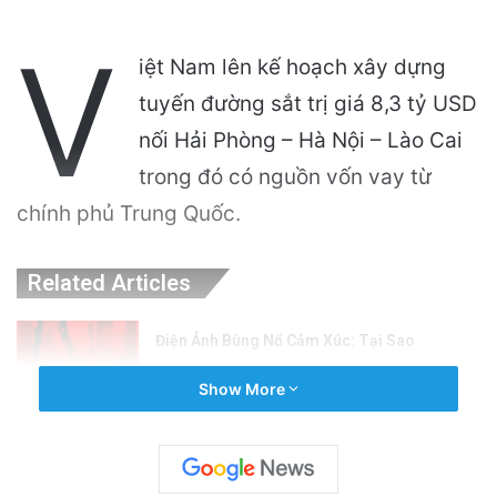
V
iệt Nam lên kế hoạch xây dựng
tuyến đường sắt trị giá 8,3 tỷ USD
nối Hải Phòng – Hà Nội – Lào Cai
trong đó có nguồn vốn vay từ
chính phủ Trung Quốc.
Related Articles
Điện Ảnh Bùng Nổ Cảm Xúc: Tại Sao
Hollywood Đang Đón Nhận Tình Dục Một
Show More
Cách Mạnh Mẽ?
6 hours ago
Cảnh Báo: Công An Xử Phạt Người Chia Sẻ