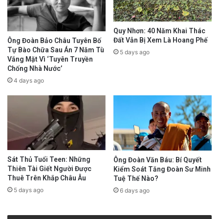
Quy Nhơn: 40 Năm Khai Thác
Đất Vẫn Bị Xem Là Hoang Phế
Ông Đoàn Bảo Châu Tuyên Bố
Tự Bào Chữa Sau Án 7 Năm Tù
5 days ago
Vắng Mặt Vì ‘Tuyên Truyền
Chống Nhà Nước’
4 days ago
Sát Thủ Tuổi Teen: Những
Ông Đoàn Văn Báu: Bí Quyết
Thiên Tài Giết Người Được
Kiểm Soát Tăng Đoàn Sư Minh
Thuê Trên Khắp Châu Âu
Tuệ Thế Nào?
5 days ago
6 days ago