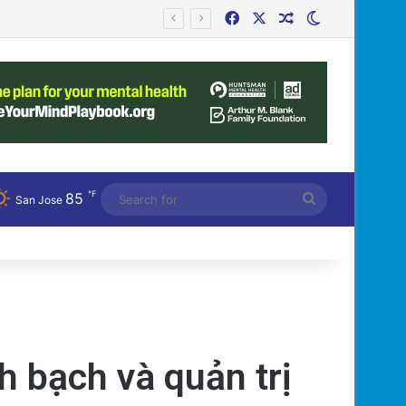
Facebook
X
Random Article
Switch skin
℉
85
Search
San Jose
for
h bạch và quản trị