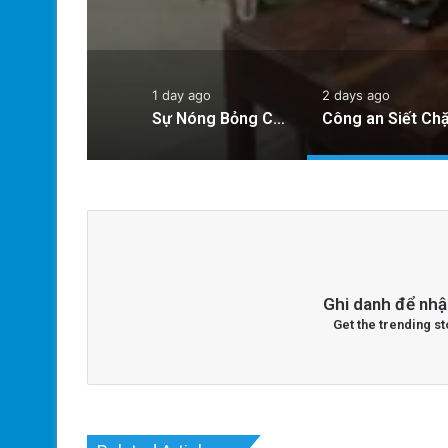
Đảng Cộng
1 day ago
2 days ago
Sự Nóng Bỏng Của Chính Quyền Trong Việc Giải Quyết Vụ Sư Minh Tuệ: Nguyên Nhân Và Hệ Lụy
Ghi danh để nhậ
Get the trending st