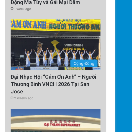
Động Ma Túy và Gái Mại Dâm
của Thủ tướng C
1 week ago
Cộng Đồng
Đại Nhạc Hội “Cám Ơn Anh” – Người
Thương Binh VNCH 2026 Tại San
Jose
2 weeks ago