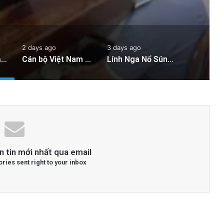
 Sản Việt Nam
2 days ago
3 days ago
Công an Siết Chặt Quản Lý Người Dùng Mạng Xã Hội: Nhận Diện ‘Phản Động’ Theo Quan Điểm Đảng Cộng Sản Việt Nam
Cán bộ Việt Nam bị tố cáo tấn công tình dục hai nữ phục vụ tại New Zealand trước chuyến thăm của Thủ tướng Chính
Lính Nga Nổ Súng Giết Đồng Đội và Tấn Công Dân Thường Tại Crimea
n tin mới nhất qua email
ories sent right to your inbox