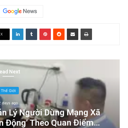
LinkedIn
Tumblr
Pinterest
Reddit
Share via Email
Print
X
ead Next
Thế Giới
2 days ago
ản Lý Người Dùng Mạng Xã
ản Động’ Theo Quan Điểm