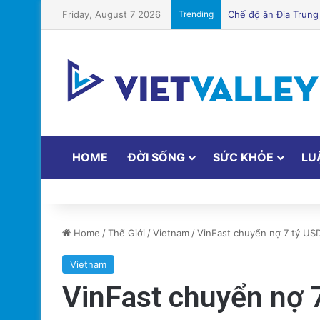
Friday, August 7 2026
Trending
Cảnh Báo: Công An 
HOME
ĐỜI SỐNG
SỨC KHỎE
LU
Home
/
Thế Giới
/
Vietnam
/
VinFast chuyển nợ 7 tỷ USD
Vietnam
VinFast chuyển nợ 7