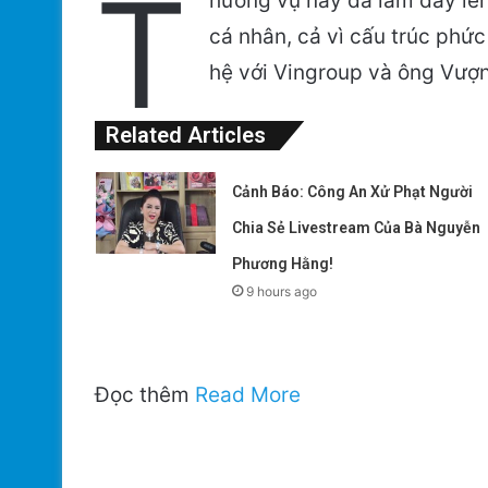
T
hương vụ này đã làm dấy lên
cá nhân, cả vì cấu trúc phức
hệ với Vingroup và ông Vượ
Related Articles
Cảnh Báo: Công An Xử Phạt Người
Chia Sẻ Livestream Của Bà Nguyễn
Phương Hằng!
9 hours ago
Đọc thêm
Read More