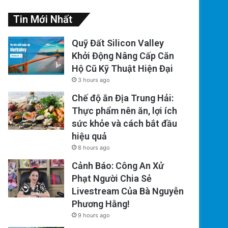
Tin Mới Nhất
Quỹ Đất Silicon Valley
Khởi Động Nâng Cấp Căn
Hộ Cũ Kỹ Thuật Hiện Đại
3 hours ago
Chế độ ăn Địa Trung Hải:
Thực phẩm nên ăn, lợi ích
sức khỏe và cách bắt đầu
hiệu quả
8 hours ago
Cảnh Báo: Công An Xử
Phạt Người Chia Sẻ
Livestream Của Bà Nguyễn
Phương Hằng!
9 hours ago