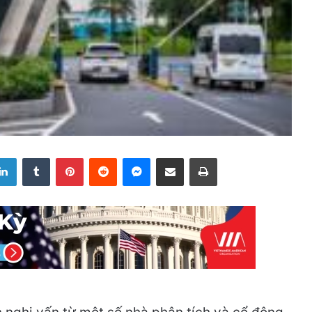
LinkedIn
Tumblr
Pinterest
Reddit
Messenger
Share via Email
Print