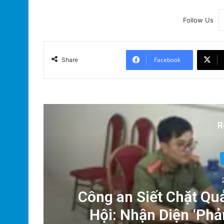
Follow Us
Facebook
Share
R
ải
Công an Siết Chặt Qu
y
Hội: Nhận Diện ‘Ph