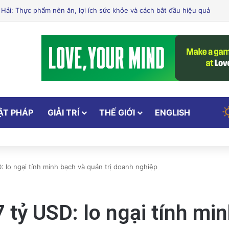
Xử Phạt Người Chia Sẻ Livestream Của Bà Nguyễn Phương Hằng!
ẬT PHÁP
GIẢI TRÍ
THẾ GIỚI
ENGLISH
: lo ngại tính minh bạch và quản trị doanh nghiệp
 tỷ USD: lo ngại tính min