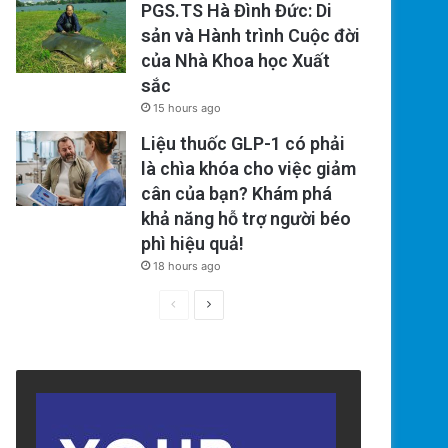
PGS.TS Hà Đình Đức: Di
sản và Hành trình Cuộc đời
của Nhà Khoa học Xuất
sắc
15 hours ago
Liệu thuốc GLP-1 có phải
là chìa khóa cho việc giảm
cân của bạn? Khám phá
khả năng hỗ trợ người béo
phì hiệu quả!
18 hours ago
Previous
Next
page
page