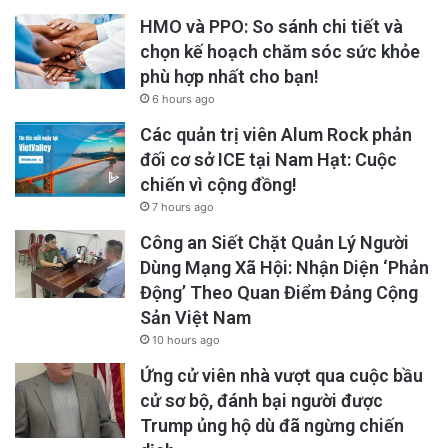
HMO và PPO: So sánh chi tiết và
chọn kế hoạch chăm sóc sức khỏe
phù hợp nhất cho bạn!
6 hours ago
Các quản trị viên Alum Rock phản
đối cơ sở ICE tại Nam Hạt: Cuộc
chiến vì cộng đồng!
7 hours ago
Công an Siết Chặt Quản Lý Người
Dùng Mạng Xã Hội: Nhận Diện ‘Phản
Động’ Theo Quan Điểm Đảng Cộng
Sản Việt Nam
10 hours ago
Ứng cử viên nhà vượt qua cuộc bầu
cử sơ bộ, đánh bại người được
Trump ủng hộ dù đã ngừng chiến