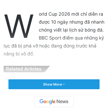
W
orld Cup 2026 mới chỉ diễn ra
được 10 ngày nhưng đã nhanh
chóng viết lại lịch sử bóng đá.
BBC Sport điểm qua những kỷ
lục đã bị phá vỡ hoặc đang đứng trước khả
năng bị xô đổ.
Related Articles
Công an Siết Chặt Quản Lý Người Dùng Mạng
Show More
Xã Hội: Nhận Diện ‘Phản Động’ Theo Quan
Điểm Đảng Cộng Sản Việt Nam
10 hours ago