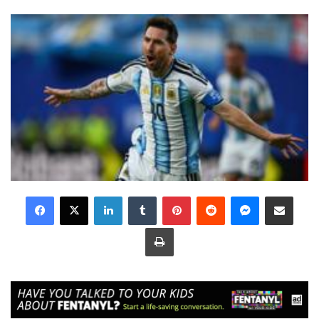
LinkedIn
Tumblr
Pinterest
Reddit
Messenger
Share via Email
Print