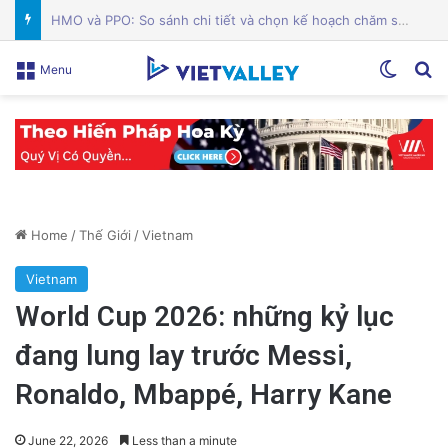
Các quản trị viên Alum Rock phản đối cơ sở ICE tại Nam Hạt: Cuộc chiến vì cộng đồng!
Switch
Se
Menu
Home
/
Thế Giới
/
Vietnam
Vietnam
World Cup 2026: những kỷ lục
đang lung lay trước Messi,
Ronaldo, Mbappé, Harry Kane
June 22, 2026
Less than a minute