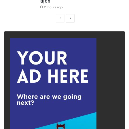
dịch
11 hours ago
Previous
Next
page
page