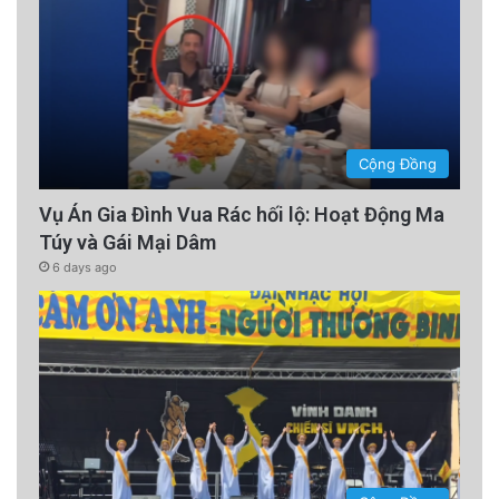
Cộng Đồng
Vụ Án Gia Đình Vua Rác hối lộ: Hoạt Động Ma
Túy và Gái Mại Dâm
6 days ago