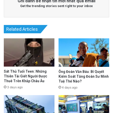
Ghi danh để nhận tin mới nhất qua email
Get the trending stories sent right to your inbox
Related Articles
Sát Thủ Tuổi Teen: Những
Ông Đoàn Văn Báu: Bí Quyết
Thiên Tài Giết Người Được
Kiểm Soát Tăng Đoàn Sư Minh
Thuê Trên Khắp Châu Âu
Tuệ Thế Nào?
3 days ago
4 days ago