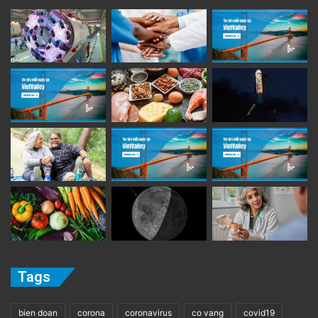
Tags
bien doan
corona
coronavirus
co vang
covid19