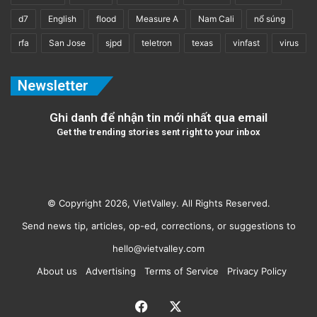
d7
English
flood
Measure A
Nam Cali
nổ súng
rfa
San Jose
sjpd
teletron
texas
vinfast
virus
Newsletter
Ghi danh để nhận tin mới nhất qua email
Get the trending stories sent right to your inbox
© Copyright 2026, VietValley. All Rights Reserved.
Send news tip, articles, op-ed, corrections, or suggestions to
hello@vietvalley.com
About us
Advertising
Terms of Service
Privacy Policy
Facebook
X