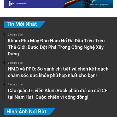
Tin Mới Nhất
2 hours ago
Khám Phá Máy Đào Hầm Nổ Đá Đầu Tiên Trên
Thế Giới: Bước Đột Phá Trong Công Nghệ Xây
Dựng
6 hours ago
HMO và PPO: So sánh chi tiết và chọn kế hoạch
chăm sóc sức khỏe phù hợp nhất cho bạn!
7 hours ago
Các quản trị viên Alum Rock phản đối cơ sở ICE
tại Nam Hạt: Cuộc chiến vì cộng đồng!
Hình Ảnh Nổi Bật