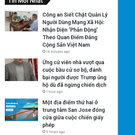
Tin Mới Nhất
Công an Siết Chặt Quản Lý
Người Dùng Mạng Xã Hội:
Nhận Diện ‘Phản Động’
Theo Quan Điểm Đảng
Cộng Sản Việt Nam
14 minutes ago
Ứng cử viên nhà vượt qua
cuộc bầu cử sơ bộ, đánh
bại người được Trump ủng
hộ dù đã ngừng chiến dịch
1 hour ago
Một địa điểm thứ hai ở
trung tâm San Jose đóng
cửa giữa cuộc chiến giấy
phép
5 hours ago