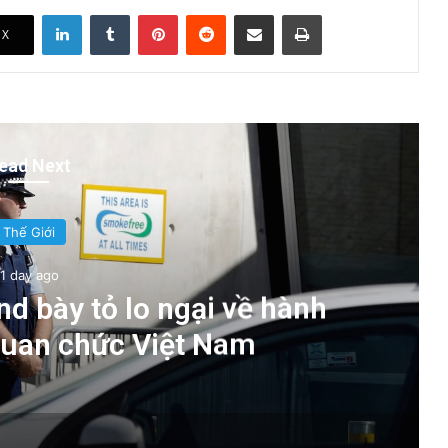
LinkedIn
Tumblr
Pinterest
Reddit
Share via Email
Print
X
ead Next
Thế Giới
1 day ago
d bày tỏ lo ngại về hành
quan chức Việt Nam