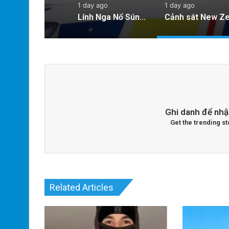
1 day ago
1 day ago
Lính Nga Nổ Súng Giết Đồng Đội và Tấn Công Dân Thường Tại Crimea
Ghi danh để nhậ
Get the trending st
Related Articles