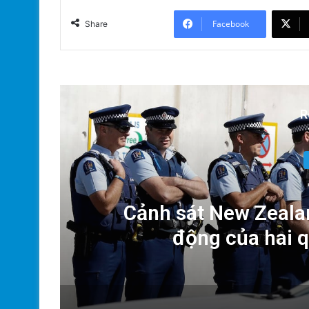
Facebook
Share
R
Dân
Cảnh sát New Zealan
động của hai 