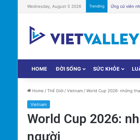
Wednesday, August 5 2026
Trending
Một địa điểm t
HOME
ĐỜI SỐNG
SỨC KHỎE
LU
Home
/
Thế Giới
/
Vietnam
/
World Cup 2026: những thay
Vietnam
World Cup 2026: nhữ
người