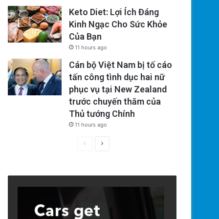
Keto Diet: Lợi Ích Đáng
Kinh Ngạc Cho Sức Khỏe
Của Bạn
11 hours ago
Cán bộ Việt Nam bị tố cáo
tấn công tình dục hai nữ
phục vụ tại New Zealand
trước chuyến thăm của
Thủ tướng Chính
11 hours ago
Previous
Next
page
page