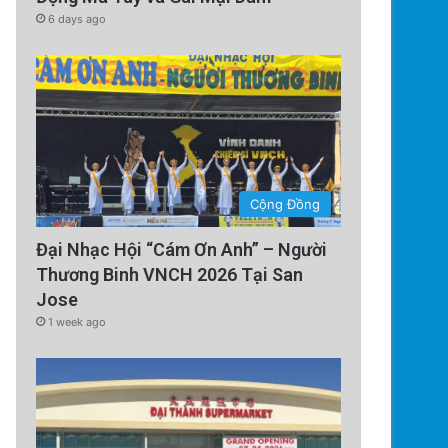
6 days ago
Cộng Đồng
Đại Nhạc Hội “Cám Ơn Anh” – Người
Thương Binh VNCH 2026 Tại San
Jose
1 week ago