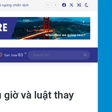
Facebook
X
Random Article
Switch skin
℉
83
Search
San Jose
for
giờ và luật thay