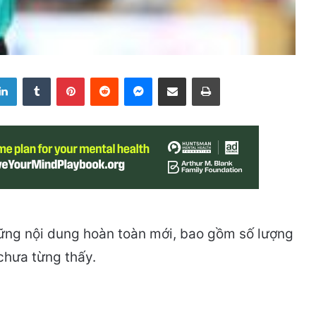
LinkedIn
Tumblr
Pinterest
Reddit
Messenger
Share via Email
Print
ững nội dung hoàn toàn mới, bao gồm số lượng
 chưa từng thấy.