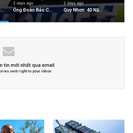
2 days ago
2 days ago
Cảnh sát New Zealand bày tỏ lo ngại về hành động của hai quan chức Việt Nam
Ông Đoàn Bảo Châu Tuyên Bố Tự Bào Chữa Sau Án 7 Năm Tù Vắng Mặt Vì ‘Tuyên Truyền Chống Nhà Nước’
Quy Nhơn: 40 Năm Khai Thác Đất Vẫn Bị Xem Là Hoang Phế
n tin mới nhất qua email
ories sent right to your inbox