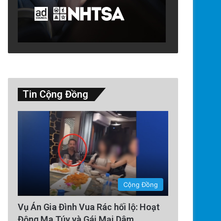
Tin Cộng Đồng
Thế Giới
2 days ago
Ông Đoàn Bảo Châu Tuyên Bố
Án 7 Năm Tù Vắng Mặt Vì ‘Tu
Nhà Nước’
Cộng Đồng
Vụ Án Gia Đình Vua Rác hối lộ: Hoạt
Động Ma Túy và Gái Mại Dâm