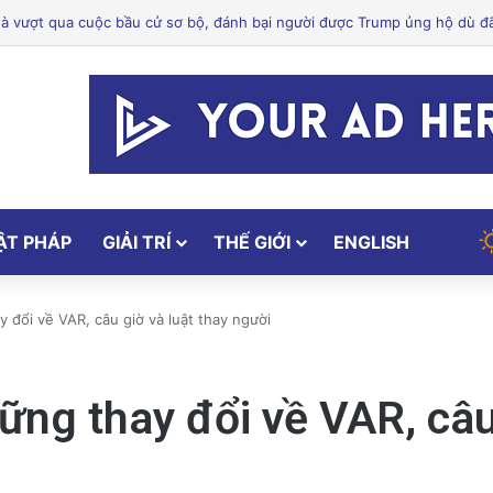
hứ hai ở trung tâm San Jose đóng cửa giữa cuộc chiến giấy phép
ẬT PHÁP
GIẢI TRÍ
THẾ GIỚI
ENGLISH
 đổi về VAR, câu giờ và luật thay người
ng thay đổi về VAR, câu 