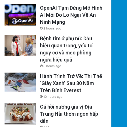
OpenAI Tạm Dừng Mô Hình
AI Mới Do Lo Ngại Về An
Ninh Mạng
2 hours ago
Bệnh tim ở phụ nữ: Dấu
hiệu quan trọng, yếu tố
nguy cơ và mẹo phòng
ngừa hiệu quả
6 hours ago
Hành Trình Trở Về: Thi Thể
‘Giày Xanh’ Sau 30 Năm
Trên Đỉnh Everest
10 hours ago
Cá hồi nướng gia vị Địa
Trung Hải thơm ngon hấp
dẫn