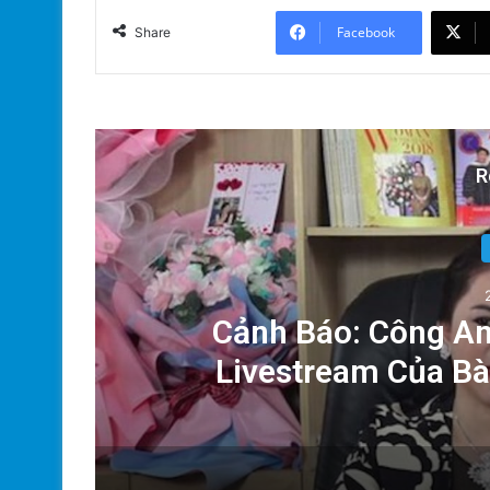
Facebook
Share
R
od
Cảnh Báo: Công An
?
Livestream Của B