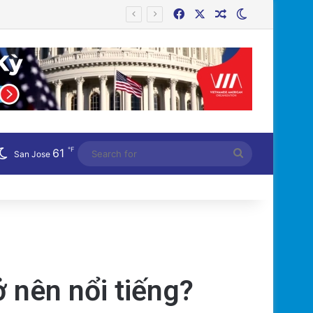
Facebook
X
Random Article
Switch skin
℉
61
Search
San Jose
for
rở nên nổi tiếng?