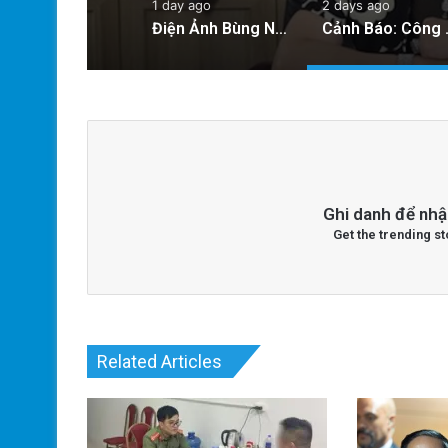
1 day ago
2 days ago
Điện Ảnh Bùng Nổ Cảm Xúc: Tại Sao Hollywood Đang Đón Nhận Tình Dục Một Cách Mạnh Mẽ?
Cảnh Báo: Công An X
Ghi danh để nhậ
Get the trending st
Related Articles