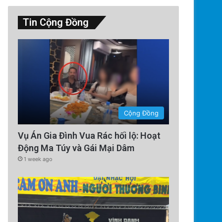
Tin Cộng Đồng
Thế Giới
Cộng Đồng
2 days ago
Vụ Án Gia Đình Vua Rác hối lộ: Hoạt
Sự Kiện Livestream Gây Chấn Đ
Động Ma Túy và Gái Mại Dâm
1 week ago
Theo Dõi Nguyễn Phương Hằn