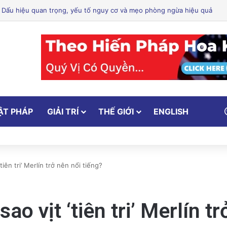
 Thi Thể ‘Giày Xanh’ Sau 30 Năm Trên Đỉnh Everest
ẬT PHÁP
GIẢI TRÍ
THẾ GIỚI
ENGLISH
tiên tri’ Merlín trở nên nổi tiếng?
ao vịt ‘tiên tri’ Merlín t