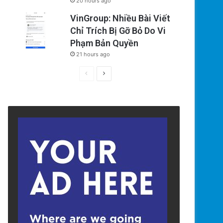
20 hours ago
VinGroup: Nhiều Bài Viết
Chỉ Trích Bị Gỡ Bỏ Do Vi
Phạm Bản Quyền
21 hours ago
Previous
Next
page
page