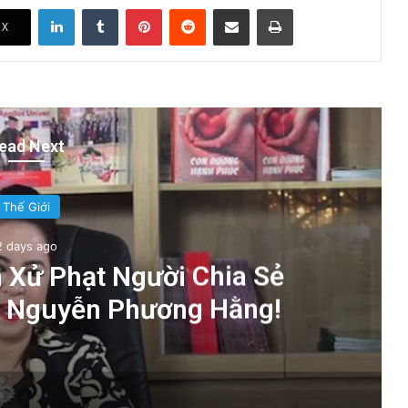
LinkedIn
Tumblr
Pinterest
Reddit
Share via Email
Print
X
ead Next
Thế Giới
2 days ago
 Xử Phạt Người Chia Sẻ
à Nguyễn Phương Hằng!