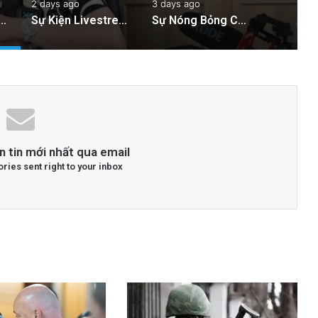
2 days ago
3 days ago
ử Phạt Người Chia Sẻ Livestream Của Bà Nguyễn Phương Hằng!
Sự Kiện Livestream Gây Chấn Động: 3 Triệu Người Theo Dõi Nguyễn Phương Hằng Tại Việt Nam!
Sự Nóng Bỏng Của Chính Quyền Trong Việc Giải Quyết Vụ Sư Minh Tuệ: Nguyên Nhân Và Hệ Lụy
n tin mới nhất qua email
ories sent right to your inbox