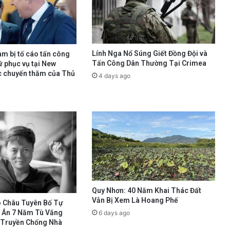
Lính Nga Nổ Súng Giết Đồng Đội và
am bị tố cáo tấn công
Tấn Công Dân Thường Tại Crimea
ữ phục vụ tại New
c chuyến thăm của Thủ
4 days ago
Quy Nhơn: 40 Năm Khai Thác Đất
Vẫn Bị Xem Là Hoang Phế
 Châu Tuyên Bố Tự
 Án 7 Năm Tù Vắng
6 days ago
n Truyền Chống Nhà