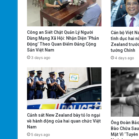
Công an Siết Chặt Quản Lý Người
Cán bộ Việt N
Dùng Mạng Xã Hội: Nhận Diện ‘Phản
tình dục hai n
Động’ Theo Quan Điểm Đảng Cộng
Zealand trướ
Sản Việt Nam
tướng Chính
3 days ago
4 days ago
Cảnh sát New Zealand bày tỏ lo ngại
về hành động của hai quan chức Việt
Ông Đoàn Bảo
Nam
Bào Chữa Sau
Mặt Vì ‘Tuyê
5 days ago