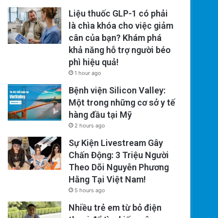
Liệu thuốc GLP-1 có phải
là chìa khóa cho việc giảm
cân của bạn? Khám phá
khả năng hỗ trợ người béo
phì hiệu quả!
1 hour ago
Bệnh viện Silicon Valley:
Một trong những cơ sở y tế
hàng đầu tại Mỹ
2 hours ago
Sự Kiện Livestream Gây
Chấn Động: 3 Triệu Người
Theo Dõi Nguyễn Phương
Hằng Tại Việt Nam!
5 hours ago
Nhiều trẻ em từ bỏ điện