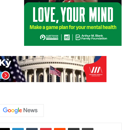
LinkedIn
Tumblr
Pinterest
Reddit
Share via Email
Print