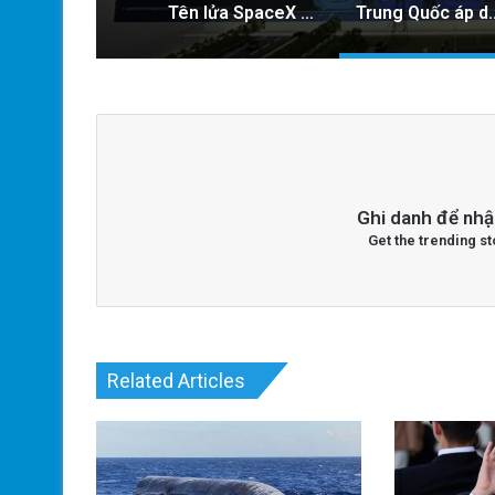
Tên lửa SpaceX chuẩn bị va chạm với Mặt Trăng: Cú sốc vũ trụ sắp xảy ra!
Trung Quốc áp dụng công nghệ lượng tử để
Ghi danh để nhậ
Get the trending st
Related Articles