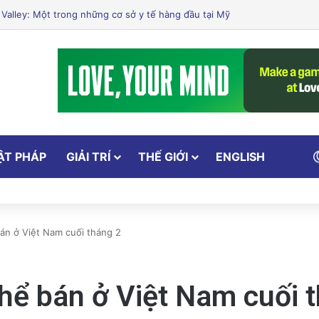
am Gây Chấn Động: 3 Triệu Người Theo Dõi Nguyễn Phương Hằng Tại Vi
ẬT PHÁP
GIẢI TRÍ
THẾ GIỚI
ENGLISH
bán ở Việt Nam cuối tháng 2
thể bán ở Việt Nam cuối 