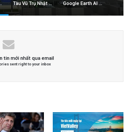
 ngăn chặn tình trạng mất điện diện rộng
Tàu Vũ Trụ Nhật Bản: Chuyến Bay Gần Nhất Lịch Sử Đến Tiểu Hành Tinh
Google Earth AI Bị Rút Gấp Vì Cơn Bão Deepfake
n tin mới nhất qua email
ories sent right to your inbox