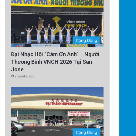
Cộng Đồng
Đại Nhạc Hội “Cám Ơn Anh” – Người
Thương Binh VNCH 2026 Tại San
Technology
Jose
5 days ago
2 weeks ago
Tàu Vũ Trụ Nhật Bản: Chuyến 
Sử Đến Tiểu Hành
Cộng Đồng