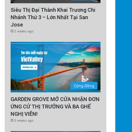
Siêu Thị Đại Thành Khai Trương Chi
Nhánh Thứ 3 – Lớn Nhất Tại San
Jose
2 weeks ago
Cộng Đồng
GARDEN GROVE MỞ CỬA NHẬN ĐƠN
ỨNG CỬ THỊ TRƯỞNG VÀ BA GHẾ
NGHỊ VIÊN!
3 weeks ago