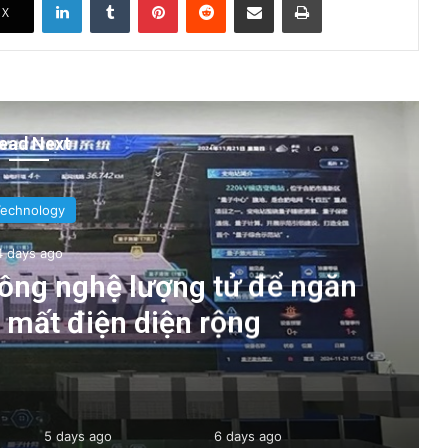
X
ead Next
Technology
4 days ago
ông nghệ lượng tử để ngăn
g mất điện diện rộng
5 days ago
6 days ago