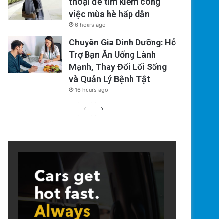
thoại để tìm kiếm công
việc mùa hè hấp dẫn
6 hours ago
Chuyên Gia Dinh Dưỡng: Hỗ
Trợ Bạn Ăn Uống Lành
Mạnh, Thay Đổi Lối Sống
và Quản Lý Bệnh Tật
16 hours ago
Previous
Next
page
page