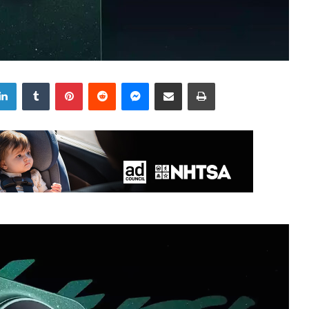
LinkedIn
Tumblr
Pinterest
Reddit
Messenger
Share via Email
Print