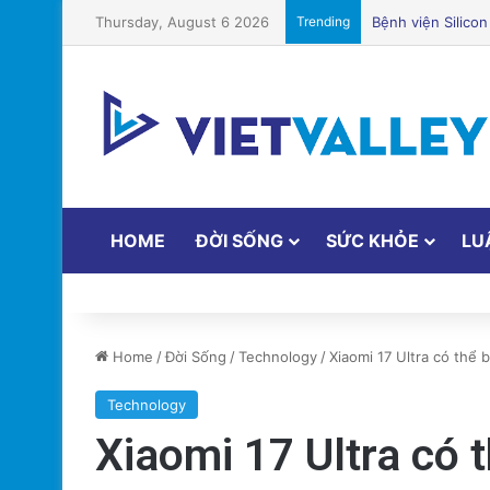
Thursday, August 6 2026
Trending
Sự Kiện Livestre
HOME
ĐỜI SỐNG
SỨC KHỎE
LU
Home
/
Đời Sống
/
Technology
/
Xiaomi 17 Ultra có thể 
Technology
Xiaomi 17 Ultra có 