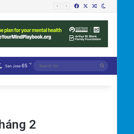
Facebook
X
Random Article
Switch skin
ệt Nam!
℉
65
Search
San Jose
for
tháng 2