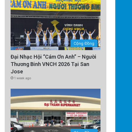
Cộng Đồng
Technology
Đại Nhạc Hội “Cám Ơn Anh” – Người
5 days ago
Thương Binh VNCH 2026 Tại San
ị Rút Gấp Vì Cơn Bão Deepfake
Jose
1 week ago