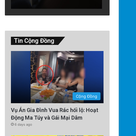
Tin Cộng Đồng
Cộng Đồng
Vụ Án Gia Đình Vua Rác hối lộ: Hoạt
Động Ma Túy và Gái Mại Dâm
6 days ago