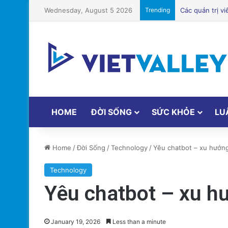
Wednesday, August 5 2026
Trending
HOME
ĐỜI SỐNG
SỨC KHỎE
LU
Home
/
Đời Sống
/
Technology
/
Yêu chatbot – xu hướng 
Technology
Yêu chatbot – xu hư
January 19, 2026
Less than a minute