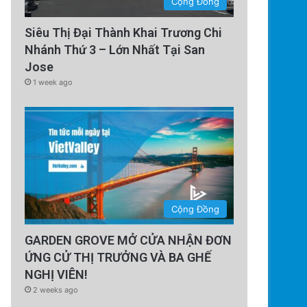
Cộng Đồng
Siêu Thị Đại Thành Khai Trương Chi
Nhánh Thứ 3 – Lớn Nhất Tại San
Jose
1 week ago
Cộng Đồng
GARDEN GROVE MỞ CỬA NHẬN ĐƠN
ỨNG CỬ THỊ TRƯỞNG VÀ BA GHẾ
NGHỊ VIÊN!
2 weeks ago