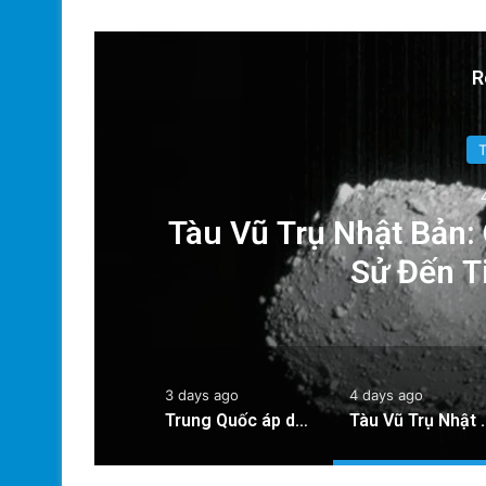
R
Technology
4 days ago
ụ Nhật Bản: Chuyến Bay Gần Nhất
Sử Đến Tiểu Hành Tinh
3 days ago
4 days ago
Trung Quốc áp dụng công nghệ lượng tử để ngăn chặn tình trạng mất điện diện rộng
Tàu Vũ Trụ Nhật Bản: Chuyến