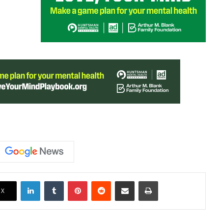
LinkedIn
Tumblr
Pinterest
Reddit
Share via Email
Print
X