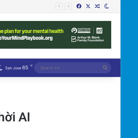
Facebook
X
Random Article
Switch skin
Công an Siết Chặt Quản Lý Người Dùng Mạng Xã Hội: Nhận Diện ‘Phản Động’ Theo Quan Điểm Đảng Cộng Sản Việt Nam
℉
65
Search
San Jose
for
hời AI