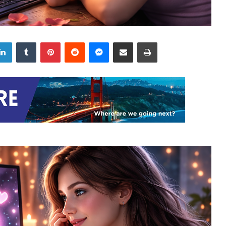
LinkedIn
Tumblr
Pinterest
Reddit
Messenger
Share via Email
Print