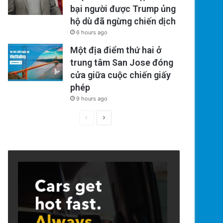
bại người được Trump ủng
hộ dù đã ngừng chiến dịch
6 hours ago
Một địa điểm thứ hai ở
trung tâm San Jose đóng
cửa giữa cuộc chiến giấy
phép
9 hours ago
Previous
Next
page
page