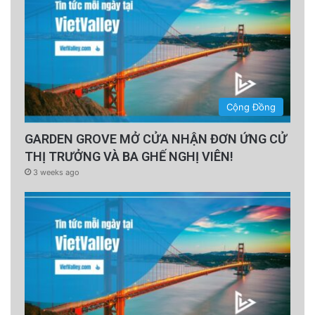
Cộng Đồng
GARDEN GROVE MỞ CỬA NHẬN ĐƠN ỨNG CỬ
THỊ TRƯỞNG VÀ BA GHẾ NGHỊ VIÊN!
3 weeks ago