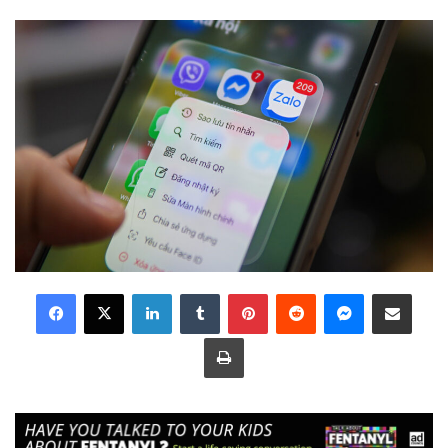
LinkedIn
Tumblr
Pinterest
Reddit
Messenger
Share via Email
Print