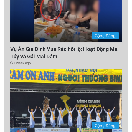
Cộng Đồng
Vụ Án Gia Đình Vua Rác hối lộ: Hoạt Động Ma
Túy và Gái Mại Dâm
1 week ago
Cộng Đồng