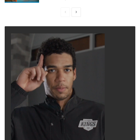
Previous
Next
page
page