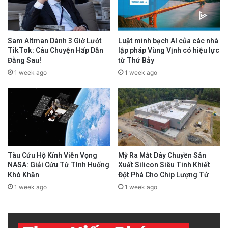
Sam Altman Dành 3 Giờ Lướt
Luật minh bạch AI của các nhà
TikTok: Câu Chuyện Hấp Dẫn
lập pháp Vùng Vịnh có hiệu lực
Đằng Sau!
từ Thứ Bảy
1 week ago
1 week ago
Tàu Cứu Hộ Kính Viễn Vọng
Mỹ Ra Mắt Dây Chuyền Sản
NASA: Giải Cứu Từ Tình Huống
Xuất Silicon Siêu Tinh Khiết
Khó Khăn
Đột Phá Cho Chip Lượng Tử
1 week ago
1 week ago