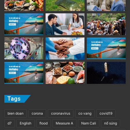
Tags
bien doan
corona
coronavirus
co vang
covid19
d7
English
flood
Measure A
Nam Cali
nổ súng