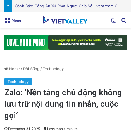
PGS.TS Hà Đình Đức: Di sản và Hành trình Cuộc đời của Nhà Khoa học Xuất sắc
Switch
Se
Menu
Home
/
Đời Sống
/
Technology
Technology
Zalo: ‘Nền tảng chủ động không
lưu trữ nội dung tin nhắn, cuộc
gọi’
December 31, 2025
Less than a minute