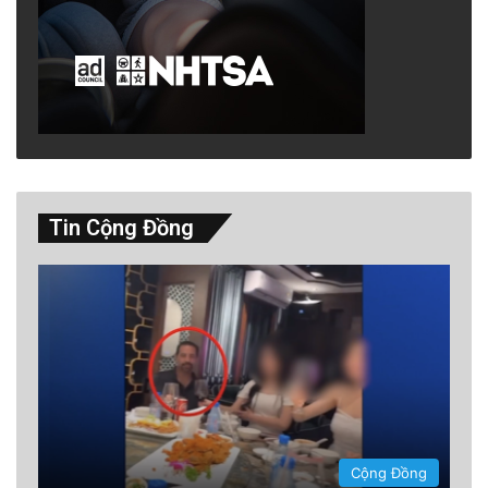
Kỹ nghệ sản xuất vải vóc cũng thay đổi theo
thời gian, kỹ thuật thì đúng hơn? Con người
khám phá ra các nguyên liệu mới, rẻ hơn, dễ
kiếm hơn nên lông thú vật bị thay thế bằng
bông vải rồi hóa chất như polyester đủ loại
như ngày nay.
Tin Cộng Đồng
Lang thang chán rồi ta vẫn quay về chốn cũ.
Con người lại lần mò tìm lông chó để làm
nguyên liệu chế tạo vải len vì thấy lông chó bị
đổ đi như rác phế thải, rất uổng. Các salon
chăm sóc đổ đi cả chục tấn lông chó mỗi năm
sau khi tắm rửa, cạo sạch sẽ các thú cưng
được chủ nhân mang đến để được chăm sóc.
Cộng Đồng