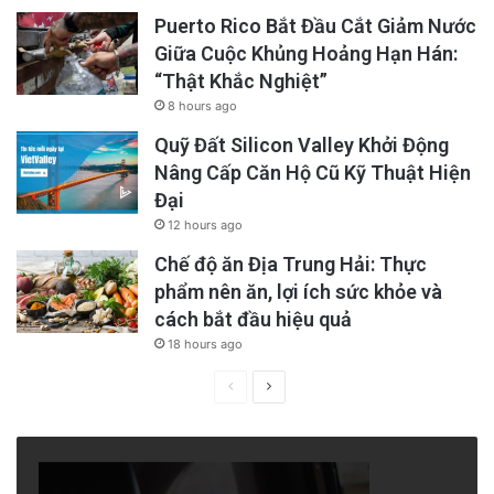
Puerto Rico Bắt Đầu Cắt Giảm Nước
nhỏ – đến trung bình, lông xù trắng, tựa như
Giữa Cuộc Khủng Hoảng Hạn Hán:
giống Spitz ngày nay; tính tình hiền lành, chịu
“Thật Khắc Nghiệt”
đựng; sống chung trong nhà với chủ nhưng có
8 hours ago
chỗ ngủ riêng; loài thú duy nhất được sống
Quỹ Đất Silicon Valley Khởi Động
Nâng Cấp Căn Hộ Cũ Kỹ Thuật Hiện
trong nhà chung với chủ nhân; ăn hải sản theo
Đại
chủ.
12 hours ago
Chế độ ăn Địa Trung Hải: Thực
Theo tác giả Senaqwila Wyss, bộ tộc
phẩm nên ăn, lợi ích sức khỏe và
Squamish (Sḵwx̱wúmesh) First Nation, cách
cách bắt đầu hiệu quả
18 hours ago
làm ăn ấy bị xóa sổ vào thời thuộc địa khi
người da trắng chiếm lãnh đất đai của thổ
Previous
Next
page
page
dân. Để kiếm bạc, chủ nhân mới mang theo
sản phẩm rẻ hơn, lông cừu từ công ty the