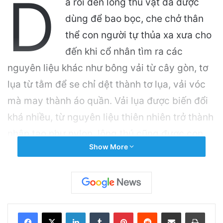
D
a rồi đến lông thú vật đã được
dùng để bao bọc, che chở thân
thể con người tự thủa xa xưa cho
đến khi cổ nhân tìm ra các
nguyên liệu khác như bông vải từ cây gòn, tơ
lụa từ tằm để se chỉ dệt thành tơ lụa, vải vóc
mà may thành áo quần. Vải lụa được biến đổi
khá nhiều, từ nguyên liệu thiên nhiên trở thành
nhân tạo như nylon, lông thú cũng được con
Show More
người pha chế để tiết giảm phí tổn sản xuất.
Món lông thú thiên nhiên trở nên đắt giá hơn.
Lông [và da] thú thiên nhiên dùng may áo
choàng đắt giá dù không còn phổ thông [vì bị
LinkedIn
Tumblr
Pinterest
Reddit
Share via Email
Print
hội yêu thú vật chống báng dữ dội] nhưng vẫn