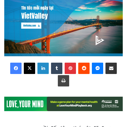
LinkedIn
Tumblr
Pinterest
Reddit
Messenger
Share via Email
Print