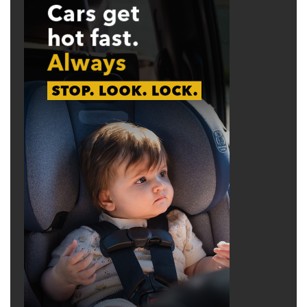
Hudson’s Bay Company, để buôn bán trao đổi.
Đến đầu thế kỷ XX thì thổ dân và giống chó
của họ hầu như mất dấu.
Theo lề thói địa phương, bộ tộc Salish nuôi
chó để bầu bạn, hằng năm cứ vào mùa xuân là
cạo lông chó để dệt len may áo tế lễ. Lông chó
được pha trộn với lông dê núi, lông vũ và sợi
từ cây cối tạo thành vải vóc may quần áo.
Lông chó Salish rất đặc biệt nên được dùng
để trao đổi như tiền bạc; chó và người vô cùng
thân thiết, một đặc thù văn hóa vô cùng mới
mẻ vào thủa ấy.