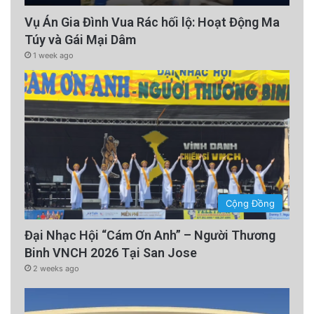
Phí phạm quá!
Vụ Án Gia Đình Vua Rác hối lộ: Hoạt Động Ma
Túy và Gái Mại Dâm
1 week ago
Cộng Đồng
Đại Nhạc Hội “Cám Ơn Anh” – Người Thương
Binh VNCH 2026 Tại San Jose
2 weeks ago
Tiếc của trời nên những tay tồn cổ, ưa chuộng
vật liệu thiên nhiên tụ họp thành các nhóm