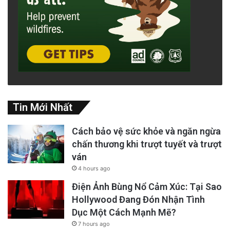
Tin Mới Nhất
Cách bảo vệ sức khỏe và ngăn ngừa
chấn thương khi trượt tuyết và trượt
ván
Chó được nuôi và gây giống để bầu bạn, để
4 hours ago
lấy lông đem bán là cách làm ăn của tộc
Điện Ảnh Bùng Nổ Cảm Xúc: Tại Sao
Salish vùng bờ biển British Columbia, phía bắc
Hollywood Đang Đón Nhận Tình
châu Mỹ, giống chó cùng tên, the Salish
Dục Một Cách Mạnh Mẽ?
7 hours ago
woolly dog. Đây là giống chó có kích thước từ