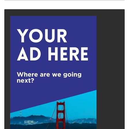
advertisement
Để phát triển, họ ký kết với nhà đầu tư Station
F và công ty Yarnsustain Schönrock Uhl của
Đức, hầu gom vốn và lấy phương tiện làm ăn.