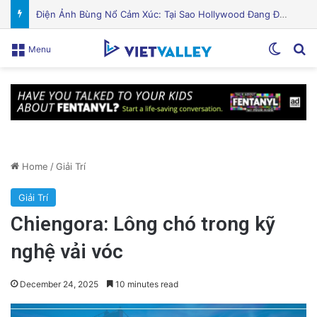
Puerto Rico Bắt Đầu Cắt Giảm Nước Giữa Cuộc Khủng Hoảng Hạn Hán: “Thật Khắc Nghiệt”
Switch
Se
Menu
Home
/
Giải Trí
Giải Trí
Chiengora: Lông chó trong kỹ
nghệ vải vóc
December 24, 2025
10 minutes read