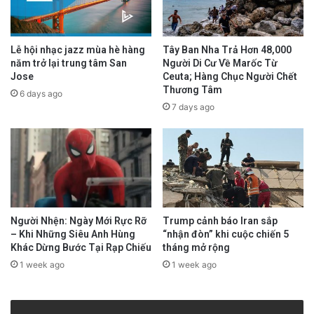
Lễ hội nhạc jazz mùa hè hàng
Tây Ban Nha Trả Hơn 48,000
năm trở lại trung tâm San
Người Di Cư Về Marốc Từ
Jose
Ceuta; Hàng Chục Người Chết
Thương Tâm
6 days ago
7 days ago
Người Nhện: Ngày Mới Rực Rỡ
Trump cảnh báo Iran sắp
– Khi Những Siêu Anh Hùng
“nhận đòn” khi cuộc chiến 5
Khác Dừng Bước Tại Rạp Chiếu
tháng mở rộng
1 week ago
1 week ago