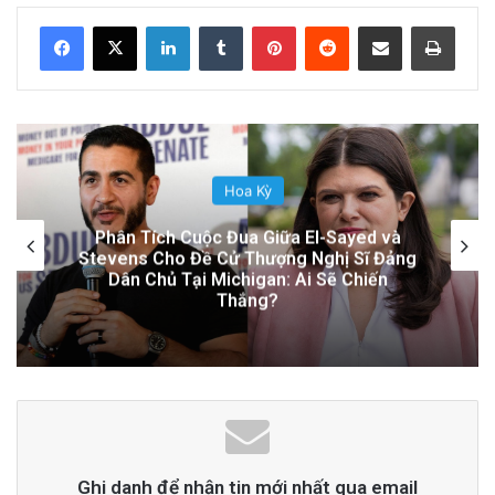
2 days ago
LinkedIn
Tumblr
Pinterest
Reddit
Share via Email
Print
Tin bài
Chính phủ Hoa Kỳ cấp tư cách được
bảo vệ tạm thời cho hơn 300,000 người Haiti
xuất hiện đầu tiên trên
Epoch Times Tiếng
Việt
.
Đời Sống
Học Khu Đông San Jose Xem Xét Hợp
Đồng Y Tế Gây Tranh Cãi: Quyết Định Ảnh
Hưởng Đến Sức Khỏe Học Sinh
advertisement
Ghi danh để nhận tin mới nhất qua email