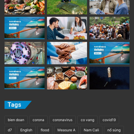
Tags
bien doan
corona
coronavirus
co vang
covid19
d7
English
flood
Measure A
Nam Cali
nổ súng