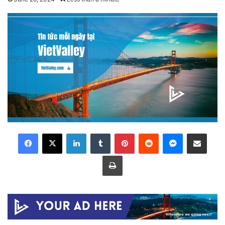
LinkedIn
Tumblr
Pinterest
Reddit
Messenger
Share via Email
Print