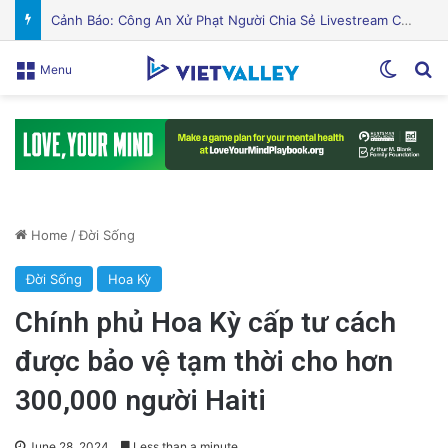
PGS.TS Hà Đình Đức: Di sản và Hành trình Cuộc đời của Nhà Khoa học Xuất sắc
Switch
Se
Menu
Home
/
Đời Sống
Đời Sống
Hoa Kỳ
Chính phủ Hoa Kỳ cấp tư cách
được bảo vệ tạm thời cho hơn
300,000 người Haiti
June 28, 2024
Less than a minute