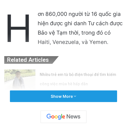
H
ơn 860,000 người từ 16 quốc gia
hiện được ghi danh Tư cách được
Bảo vệ Tạm thời, trong đó có
Haiti, Venezuela, và Yemen.
Related Articles
Nhiều trẻ em từ bỏ điện thoại để tìm kiếm
công việc mùa hè hấp dẫn
18 hours ago
Show More
Ứng cử viên nhà vượt qua cuộc bầu cử sơ bộ,
đánh bại người được Trump ủng hộ dù đã
ngừng chiến dịch