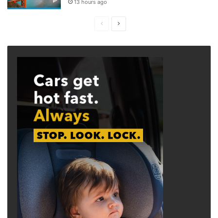
13 hours ago
Previous
Next
page
page