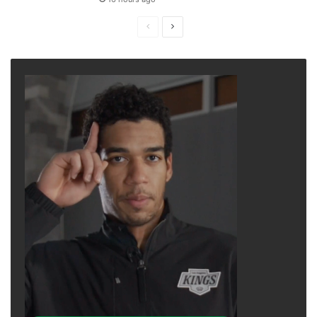
mới và chuyển giao trách nhiệm cho những
Previous
Next
nhà lãnh đạo xuất sắc. Tôi tin rằng họ sẽ tiếp
page
page
tục mở rộng các hoạt động và giúp IRCC-Viet
Museum phát triển mạnh mẽ trong những năm
tới,” ông Vũ Văn Lộc, cựu Chủ tịch và Giám
đốc Điều hành IRCC, chia sẻ.
“Đây là thời điểm đầy ý nghĩa đối với cộng
đồng người Việt hải ngoại khi chúng ta chuẩn
bị đón Tết Nguyên Đán vào ngày 29 tháng 1,
đồng thời lên kế hoạch kỷ niệm 50 năm viễn
xứ (30/4/1975). Niềm đau chung của chúng ta
thật sâu đậm, nhưng thành tựu chung của
chúng ta cũng vô cùng to lớn. Tôi mong được