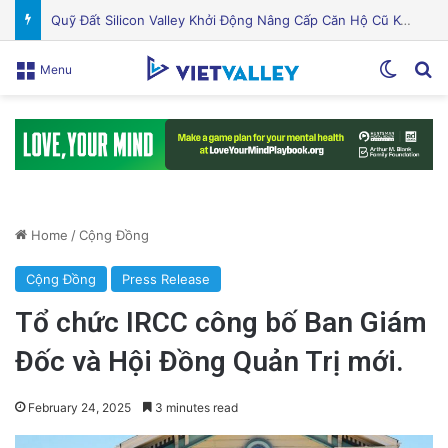
Chế độ ăn Địa Trung Hải: Thực phẩm nên ăn, lợi ích sức khỏe và cách bắt đầu hiệu quả
Switch
Se
Menu
Home
/
Cộng Đồng
Cộng Đồng
Press Release
Tổ chức IRCC công bố Ban Giám
Đốc và Hội Đồng Quản Trị mới.
February 24, 2025
3 minutes read