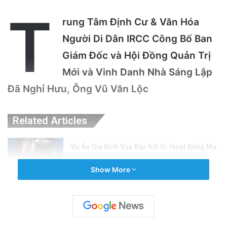
T
rung Tâm Định Cư & Văn Hóa
Người Di Dân IRCC Công Bố Ban
Giám Đốc và Hội Đồng Quản Trị
Mới và Vinh Danh Nhà Sáng Lập
Đã Nghỉ Hưu, Ông Vũ Văn Lộc
Related Articles
Vụ Án Gia Đình Vua Rác hối lộ: Hoạt Động Ma
Túy và Gái Mại Dâm
Show More
1 week ago
Đại Nhạc Hội “Cám Ơn Anh” – Người Thương
Binh VNCH 2026 Tại San Jose