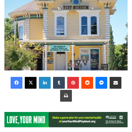
LinkedIn
Tumblr
Pinterest
Reddit
Messenger
Share via Email
Print