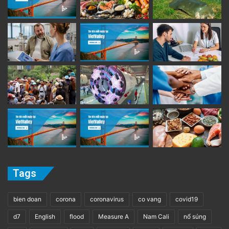
Tags
bien doan
corona
coronavirus
co vang
covid19
d7
English
flood
Measure A
Nam Cali
nổ súng