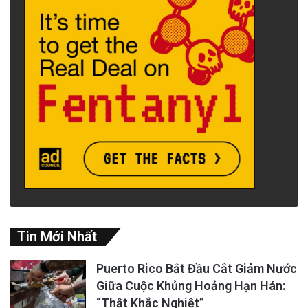
quãng đời hưu trí.
Cũng tại cuộc họp, các thành viên đã bầu các
vị trí lãnh đạo mới để điều hành và bảo đảm
việc quản trị được hiệu quả.
Các chức vụ bao gồm:
advertisement
Tin Mới Nhất
Puerto Rico Bắt Đầu Cắt Giảm Nước
Giữa Cuộc Khủng Hoảng Hạn Hán:
“Thật Khắc Nghiệt”