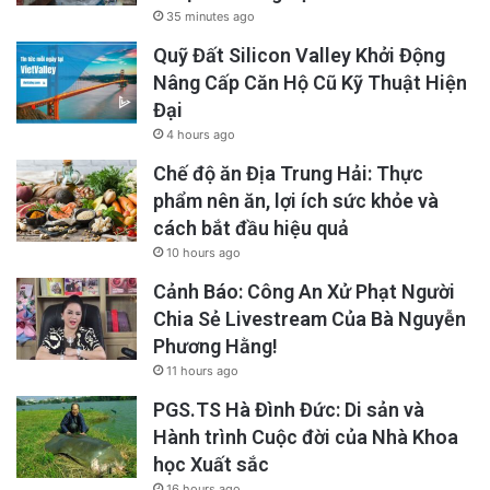
35 minutes ago
Quỹ Đất Silicon Valley Khởi Động
Nâng Cấp Căn Hộ Cũ Kỹ Thuật Hiện
Đại
Bà Quỳnh Hoa Trần – Chủ tịch.
4 hours ago
Bà Tana Thái Hà Bùi – Chủ tịch Hội Đồng
Chế độ ăn Địa Trung Hải: Thực
Quản Trị.
phẩm nên ăn, lợi ích sức khỏe và
cách bắt đầu hiệu quả
Ông Phi Hà – Thư ký kiêm Thủ quỹ.
10 hours ago
Cảnh Báo: Công An Xử Phạt Người
Ban Giám Đốc và Hội Đồng Quản Trị cũng đã
Chia Sẻ Livestream Của Bà Nguyễn
phong tặng danh hiệu Chủ tịch Sáng Lập Danh
Phương Hằng!
Dự và Chuyên viên của Viện Bảo Tàng Việt
11 hours ago
Nam cho ông Vũ Văn Lộc.
PGS.TS Hà Đình Đức: Di sản và
Hành trình Cuộc đời của Nhà Khoa
học Xuất sắc
“Tôi rất vinh dự được chào đón các thành viên
16 hours ago