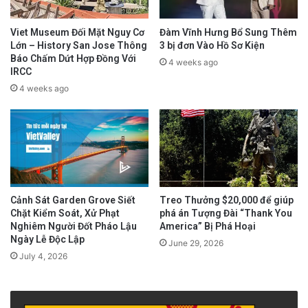
IRCC – nắm quyền quản lý Viện Bảo Tàng Việt
Nam (Viet Museum) và Dân Sinh Media. Ban
Viet Museum Đối Mặt Nguy Cơ
Đàm Vĩnh Hưng Bổ Sung Thêm
Lớn – History San Jose Thông
3 bị đơn Vào Hồ Sơ Kiện
Giám Đốc và Hội Đồng Quản Trị bao gồm các
Báo Chấm Dứt Hợp Đồng Với
4 weeks ago
IRCC
nhà lãnh đạo đa dạng đến từ các lĩnh vực như
4 weeks ago
từ thiện, tổ chức cộng đồng và doanh nghiệp
tư nhân. Họ cùng đóng góp vào sự phát triển
của cộng đồng người Mỹ gốc Việt và sứ mệnh
của IRCC. Các thành viên được bầu với nhiệm
kỳ một năm.
Cảnh Sát Garden Grove Siết
Treo Thưởng $20,000 để giúp
Trong cuộc họp diễn ra vào ngày 15 tháng 1
Chặt Kiểm Soát, Xử Phạt
phá án Tượng Đài “Thank You
Nghiêm Người Đốt Pháo Lậu
America” Bị Phá Hoại
năm 2025, các thành viên đã chấp nhận đơn
Ngày Lễ Độc Lập
June 29, 2026
từ chức của ông Vũ Văn Lộc, người sáng lập
July 4, 2026
kiêm Chủ tịch IRCC, vì ông muốn dành thêm
thời gian để theo đuổi đam mê riêng trong