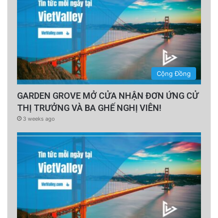
Cộng Đồng
GARDEN GROVE MỞ CỬA NHẬN ĐƠN ỨNG CỬ
THỊ TRƯỞNG VÀ BA GHẾ NGHỊ VIÊN!
3 weeks ago