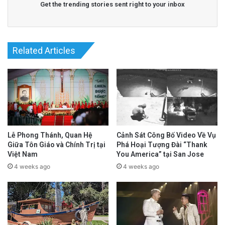
Get the trending stories sent right to your inbox
Tana Thái Hà Bùi – Nhà hoạt động cộng
đồng và nhà báo.
Frank Thanh Nguyễn – Cựu giám đốc điều
Related Articles
hành ngành kỹ thuật, tác giả và nghệ sĩ.
Như-Hạnh Tôn Nữ – Tình nguyện viên
cộng đồng và cựu nhân viên xã hội.
Phi Hà – Nhà làm phim.
Quỳnh-Hoa Trần – Giám đốc điều hành
Lễ Phong Thánh, Quan Hệ
Cảnh Sát Công Bố Video Về Vụ
Giữa Tôn Giáo và Chính Trị tại
Phá Hoại Tượng Đài “Thank
trong ngành công nghệ và cựu CEO Hội
Việt Nam
You America” tại San Jose
4 weeks ago
4 weeks ago
Chữ Thập Đỏ Silicon Valley.
Ban Giám Đốc và Hội Đồng Quản Trị mới có
trách nhiệm giám sát chính sách và tài chính