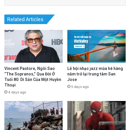
Related Articles
Read More
@Epoch Times Tiếng Việt
Vincent Pastore, Ngôi Sao
Lễ hội nhạc jazz mùa hè hàng
“The Sopranos,” Qua Đời Ở
năm trở lại trung tâm San
Tuổi 80: Di Sản Của Một Huyền
Jose
Thoại
5 days ago
4 days ago