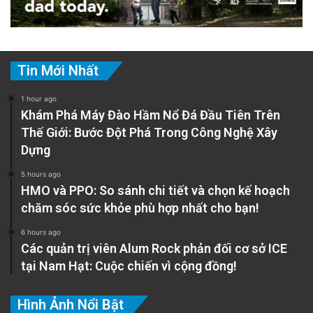
Tin Mới Nhất
1 hour ago
Khám Phá Máy Đào Hầm Nổ Đá Đầu Tiên Trên
Thế Giới: Bước Đột Phá Trong Công Nghệ Xây
Dựng
5 hours ago
HMO và PPO: So sánh chi tiết và chọn kế hoạch
chăm sóc sức khỏe phù hợp nhất cho bạn!
6 hours ago
Các quản trị viên Alum Rock phản đối cơ sở ICE
tại Nam Hạt: Cuộc chiến vì cộng đồng!
Hình Ảnh Nổi Bật