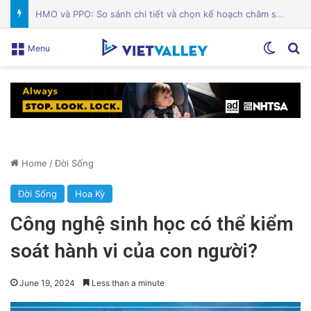
Các quản trị viên Alum Rock phản đối cơ sở ICE tại Nam Hạt: Cuộc chiến vì cộng đồng!
Switch
Se
Menu
Home
/
Đời Sống
Đời Sống
Hoa Kỳ
Công nghệ sinh học có thể kiểm
soát hành vi của con người?
June 19, 2024
Less than a minute