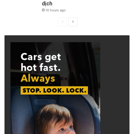
dịch
10 hours ago
Previous
Next
page
page