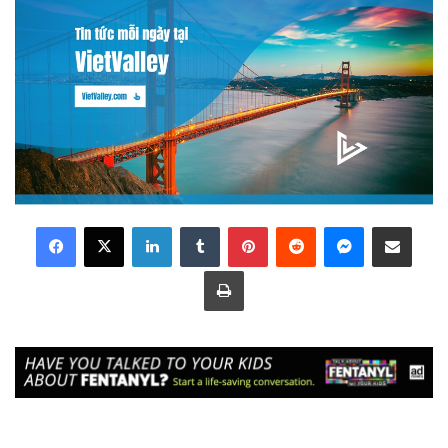
LinkedIn
Tumblr
Pinterest
Reddit
Messenger
Share via Email
Print