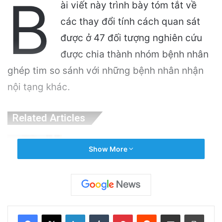
B
ài viết này trình bày tóm tắt về
các thay đổi tính cách quan sát
được ở 47 đối tượng nghiên cứu
được chia thành nhóm bệnh nhân
ghép tim so sánh với những bệnh nhân nhận
nội tạng khác.
Related Articles
Ứng cử viên nhà vượt qua cuộc bầu cử sơ bộ,
Show More
đánh bại người được Trump ủng hộ dù đã
ngừng chiến dịch
10 hours ago
Một địa điểm thứ hai ở trung tâm San Jose
LinkedIn
Tumblr
Pinterest
Reddit
Share via Email
Print