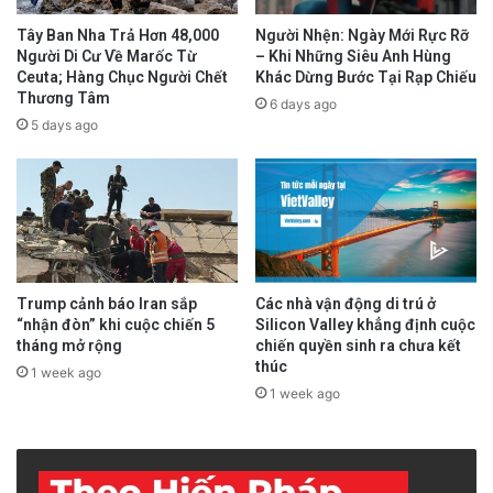
Tây Ban Nha Trả Hơn 48,000
Người Nhện: Ngày Mới Rực Rỡ
Người Di Cư Về Marốc Từ
– Khi Những Siêu Anh Hùng
Ceuta; Hàng Chục Người Chết
Khác Dừng Bước Tại Rạp Chiếu
Thương Tâm
6 days ago
5 days ago
Trump cảnh báo Iran sắp
Các nhà vận động di trú ở
“nhận đòn” khi cuộc chiến 5
Silicon Valley khẳng định cuộc
tháng mở rộng
chiến quyền sinh ra chưa kết
thúc
1 week ago
1 week ago