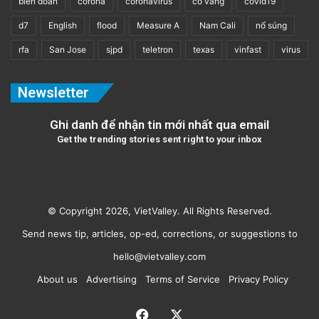
bien doan
corona
coronavirus
co vang
covid19
d7
English
flood
Measure A
Nam Cali
nổ súng
rfa
San Jose
sjpd
teletron
texas
vinfast
virus
Newsletter
Ghi danh để nhận tin mới nhất qua email
Get the trending stories sent right to your inbox
© Copyright 2026, VietValley. All Rights Reserved.
Send news tip, articles, op-ed, corrections, or suggestions to
hello@vietvalley.com
About us
Advertising
Terms of Service
Privacy Policy
Facebook
X