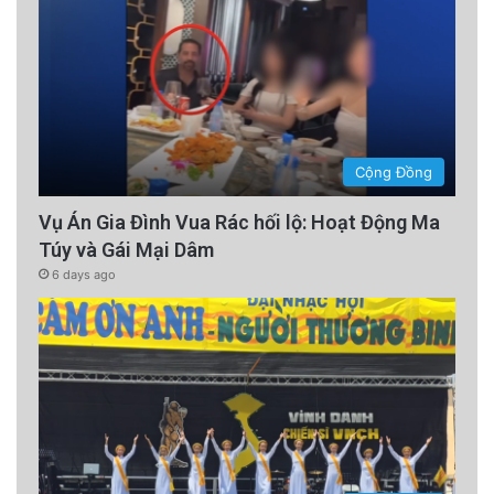
Cộng Đồng
Vụ Án Gia Đình Vua Rác hối lộ: Hoạt Động Ma
Túy và Gái Mại Dâm
6 days ago