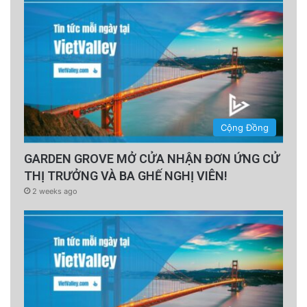
Cộng Đồng
GARDEN GROVE MỞ CỬA NHẬN ĐƠN ỨNG CỬ
THỊ TRƯỞNG VÀ BA GHẾ NGHỊ VIÊN!
2 weeks ago