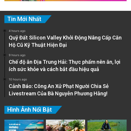
Tin Mới Nhất
4 hours ago
Quỹ Đất Silicon Valley Khởi Động Nâng Cấp Căn
Hộ Cũ Kỹ Thuật Hiện Đại
9 hours ago
Chế độ ăn Địa Trung Hải: Thực phẩm nên ăn, lợi
ích sức khỏe và cách bắt đầu hiệu quả
10 hours ago
Cảnh Báo: Công An Xử Phạt Người Chia Sẻ
Livestream Của Bà Nguyễn Phương Hằng!
Hình Ảnh Nổi Bật