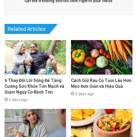
Get the trending stories sent right to your inbox
Related Articles
WHO cho biết có thể sẽ mất vài tuần để tìm
6 Thay Đổi Lối Sống Để Tăng
Cách Giữ Rau Củ Tươi Lâu Hơn:
Cường Sức Khỏe Tim Mạch và
Mẹo Đơn Giản và Hiệu Quả
hiểu thêm về biến thể này.
Giảm Nguy Cơ Bệnh Tim
3 days ago
3 days ago
Các nhân viên Y Tế hàng đầu thế giới cũng
muốn tìm hiểu xem biến thể này có thể tiếp
nhận thuốc vaccine đang có hay không.