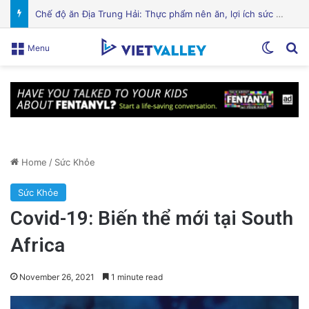
Cảnh Báo: Công An Xử Phạt Người Chia Sẻ Livestream Của Bà Nguyễn Phương Hằng!
Switch
Se
Menu
Home
/
Sức Khỏe
Sức Khỏe
Covid-19: Biến thể mới tại South
Africa
November 26, 2021
1 minute read