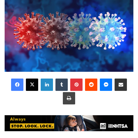
LinkedIn
Tumblr
Pinterest
Reddit
Messenger
Share via Email
Print