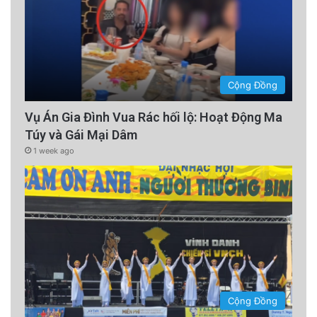
Cộng Đồng
Vụ Án Gia Đình Vua Rác hối lộ: Hoạt Động Ma
Túy và Gái Mại Dâm
1 week ago
Cộng Đồng