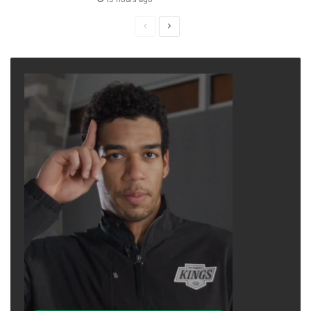
Previous
Next
page
page