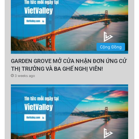
Cộng Đồng
GARDEN GROVE MỞ CỬA NHẬN ĐƠN ỨNG CỬ
THỊ TRƯỞNG VÀ BA GHẾ NGHỊ VIÊN!
3 weeks ago