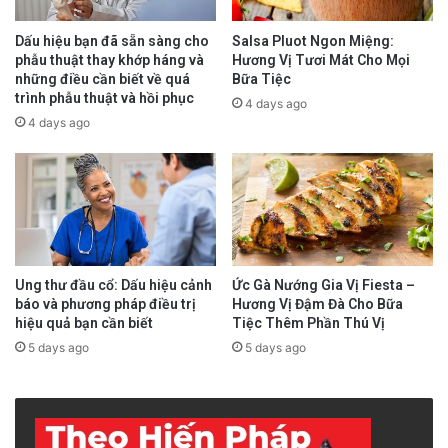
Các chuyến bay tới Nam Phi đã được huỷ bỏ
Dấu hiệu bạn đã sẵn sàng cho
Salsa Pluot Ngon Miệng:
từ nhiều quốc gia.
phẫu thuật thay khớp háng và
Hương Vị Tươi Mát Cho Mọi
những điều cần biết về quá
Bữa Tiệc
trình phẫu thuật và hồi phục
4 days ago
Cuối ngày Thứ Sáu, thị trường chứng khoán
4 days ago
SP500 rớt 2.27%, Dow rớt 2.53%, Crude Oil rớt
13%.
Ung thư đầu cổ: Dấu hiệu cảnh
Ức Gà Nướng Gia Vị Fiesta –
báo và phương pháp điều trị
Hương Vị Đậm Đà Cho Bữa
hiệu quả bạn cần biết
Tiệc Thêm Phần Thú Vị
5 days ago
5 days ago