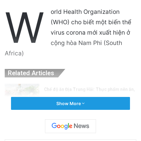
W
orld Health Organization
(WHO) cho biết một biến thể
virus corona mới xuất hiện ở
cộng hòa Nam Phi (South
Africa)
Related Articles
Chế độ ăn Địa Trung Hải: Thực phẩm nên ăn,
lợi ích sức khỏe và cách bắt đầu hiệu quả
Show More
9 hours ago
Liệu thuốc GLP-1 có phải là chìa khóa cho
việc giảm cân của bạn? Khám phá khả năng