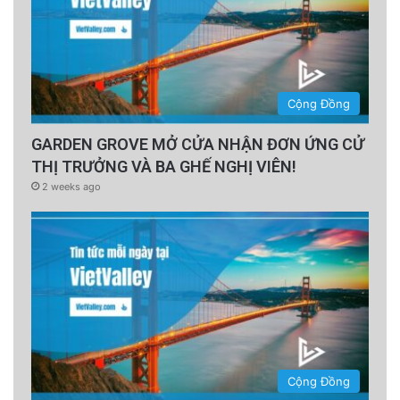
Cộng Đồng
GARDEN GROVE MỞ CỬA NHẬN ĐƠN ỨNG CỬ
THỊ TRƯỞNG VÀ BA GHẾ NGHỊ VIÊN!
2 weeks ago
Cộng Đồng