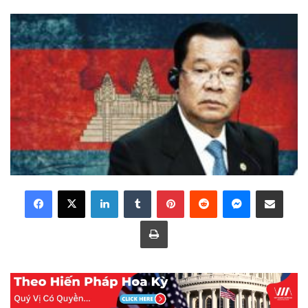
LinkedIn
Tumblr
Pinterest
Reddit
Messenger
Share via Email
Print