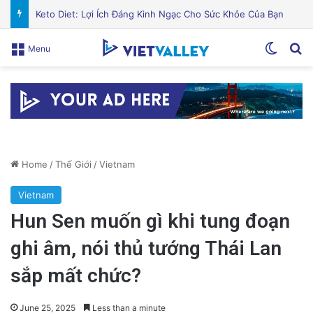
Cán bộ Việt Nam bị tố cáo tấn công tình dục hai nữ phục vụ tại New Zealand trước chuyến thăm của Thủ tướng Chính
Switch
Se
Menu
Home
/
Thế Giới
/
Vietnam
Vietnam
Hun Sen muốn gì khi tung đoạn
ghi âm, nói thủ tướng Thái Lan
sắp mất chức?
June 25, 2025
Less than a minute