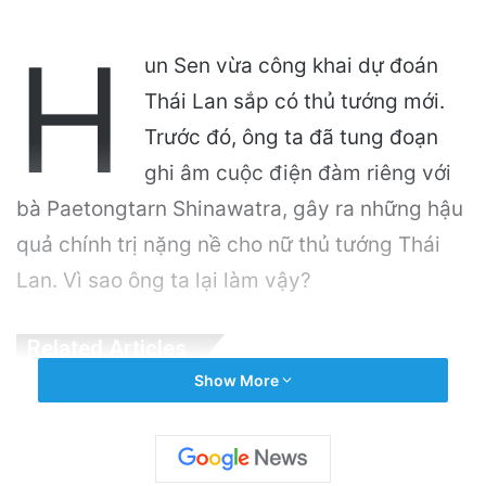
H
un Sen vừa công khai dự đoán
Thái Lan sắp có thủ tướng mới.
Trước đó, ông ta đã tung đoạn
ghi âm cuộc điện đàm riêng với
bà Paetongtarn Shinawatra, gây ra những hậu
quả chính trị nặng nề cho nữ thủ tướng Thái
Lan. Vì sao ông ta lại làm vậy?
Related Articles
Show More
Cán bộ Việt Nam bị tố cáo tấn công tình dục
hai nữ phục vụ tại New Zealand trước chuyến
thăm của Thủ tướng Chính