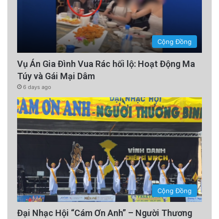
Cộng Đồng
Vụ Án Gia Đình Vua Rác hối lộ: Hoạt Động Ma
Túy và Gái Mại Dâm
6 days ago
Cộng Đồng
Đại Nhạc Hội “Cám Ơn Anh” – Người Thương