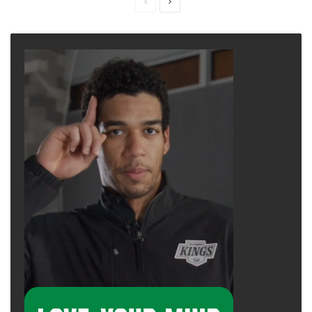
Previous
Next
page
page