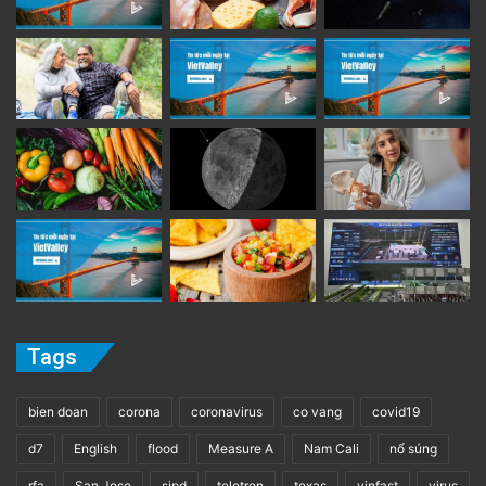
Tags
bien doan
corona
coronavirus
co vang
covid19
d7
English
flood
Measure A
Nam Cali
nổ súng
rfa
San Jose
sjpd
teletron
texas
vinfast
virus