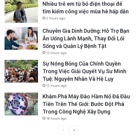
Nhiều trẻ em từ bỏ điện thoại để
đang là nghị viên đương nhiệm nên có nhiều
tìm kiếm công việc mùa hè hấp dẫn
lợi thế hơn các ứng cử viên khác. Chị cho rằng
2 hours ago
mặc dù có những khuyết điểm mà cử tri có
Chuyên Gia Dinh Dưỡng: Hỗ Trợ Bạn
thể chưa biết hoặc chưa quan tâm đầy đủ, lợi
Ăn Uống Lành Mạnh, Thay Đổi Lối
Sống và Quản Lý Bệnh Tật
thế của người đương nhiệm vẫn là một yếu tố
12 hours ago
quan trọng trong cuộc đua.
Sự Nóng Bỏng Của Chính Quyền
Trong Việc Giải Quyết Vụ Sư Minh
Tuy nhiên, điều khiến chị thất vọng là chiến
Tuệ: Nguyên Nhân Và Hệ Lụy
dịch của Vân Lê và Hạnh Giao Nguyễn. Theo
12 hours ago
chị, cả hai ứng cử viên đều xuất hiện khá hạn
Khám Phá Máy Đào Hầm Nổ Đá Đầu
Tiên Trên Thế Giới: Bước Đột Phá
chế trong các hoạt động vận động cử tri, từ gõ
Trong Công Nghệ Xây Dựng
cửa từng nhà, tham gia các sự kiện cộng
18 hours ago
đồng, đến hiện diện trên các kênh truyền
Previous
Next
thông và mạng xã hội. Đặc biệt về phía Vân