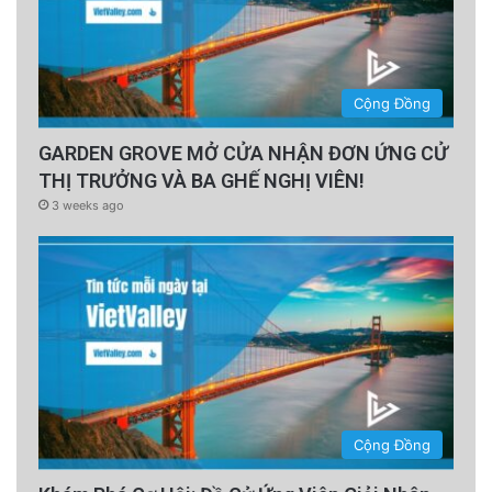
Cộng Đồng
GARDEN GROVE MỞ CỬA NHẬN ĐƠN ỨNG CỬ
THỊ TRƯỞNG VÀ BA GHẾ NGHỊ VIÊN!
3 weeks ago
Cộng Đồng