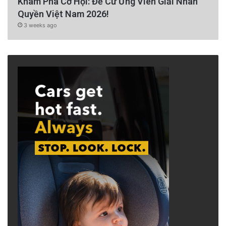
Khám Phá Cơ Hội: Đề Cử Ứng Viên Giải Nhân
Quyền Việt Nam 2026!
3 weeks ago