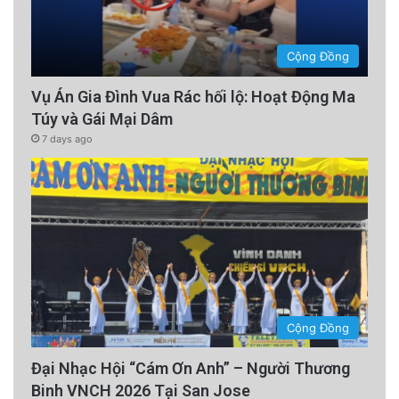
thể thay đổi khi Quận Santa Clara tiếp tục
kiểm đếm các phiếu bầu còn lại.
Cộng Đồng
advertisement
Vụ Án Gia Đình Vua Rác hối lộ: Hoạt Động Ma
Túy và Gái Mại Dâm
7 days ago
Cộng Đồng
Đại Nhạc Hội “Cám Ơn Anh” – Người Thương
Binh VNCH 2026 Tại San Jose