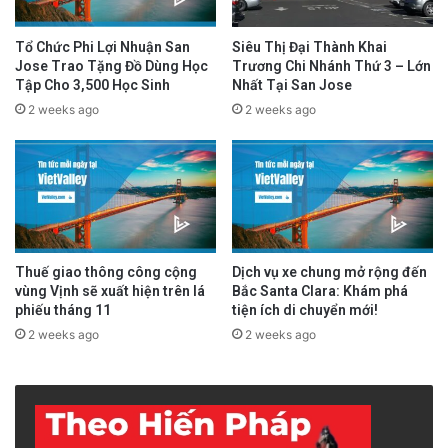
Tổ Chức Phi Lợi Nhuận San
Siêu Thị Đại Thành Khai
Jose Trao Tặng Đồ Dùng Học
Trương Chi Nhánh Thứ 3 – Lớn
Tập Cho 3,500 Học Sinh
Nhất Tại San Jose
2 weeks ago
2 weeks ago
Tại Khu 7
, Rafael Garcia hiện đứng thứ ba với
1,366 phiếu (18.50%). Dẫn đầu là Biên Đoàn
với 3,580 phiếu (48.50%), theo sau là Vân Lê
với 1,724 phiếu (23.35%). Hạnh Giao Nguyễn
Thuế giao thông công cộng
Dịch vụ xe chung mở rộng đến
hiện đứng thứ tư với 703 phiếu (9.52%). Nếu
vùng Vịnh sẽ xuất hiện trên lá
Bắc Santa Clara: Khám phá
kết quả không thay đổi, Biên Đoàn và Vân Lê
phiếu tháng 11
tiện ích di chuyển mới!
2 weeks ago
2 weeks ago
sẽ là hai ứng cử viên đối đầu nhau trong vòng
tổng tuyển cử (General Election) vào tháng 11.