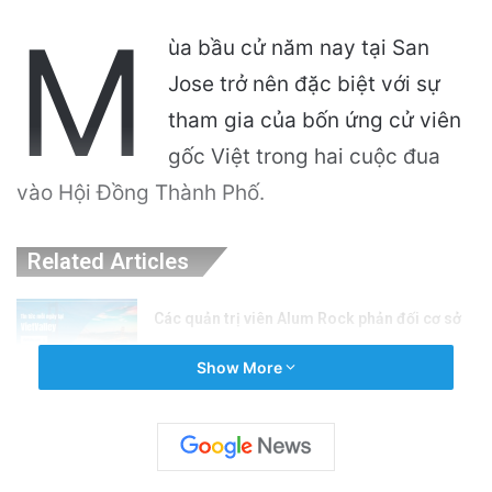
M
ùa bầu cử năm nay tại San
Jose trở nên đặc biệt với sự
tham gia của bốn ứng cử viên
gốc Việt trong hai cuộc đua
vào Hội Đồng Thành Phố.
Related Articles
Các quản trị viên Alum Rock phản đối cơ sở
ICE tại Nam Hạt: Cuộc chiến vì cộng đồng!
Show More
22 hours ago
Nghệ Sĩ San Jose Bảo Tồn Nghệ Thuật
Mexico Đang Dần Biến Mất