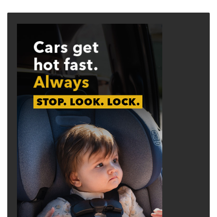
page
page
Lê, theo chị, đây không phải là lần đầu tiên
Vân Lê tham gia tranh cử, nhưng qua nhiều kỳ
bầu cử, chị vẫn chưa thấy sự phát triển đáng
kể về mức độ hiện diện, khả năng vận động cử
tri hay xây dựng một chiến dịch đủ mạnh để
cạnh tranh hiệu quả.