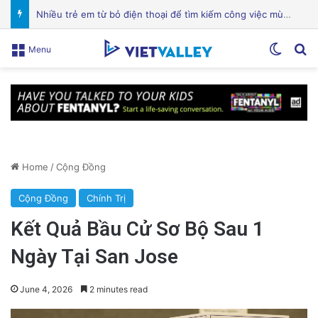
Chuyên Gia Dinh Dưỡng: Hỗ Trợ Bạn Ăn Uống Lành Mạnh, Thay Đổi Lối Sống và Quản Lý Bệnh Tật
Switch
Se
Menu
Home
/
Cộng Đồng
Cộng Đồng
Chính Trị
Kết Quả Bầu Cử Sơ Bộ Sau 1
Ngày Tại San Jose
June 4, 2026
2 minutes read