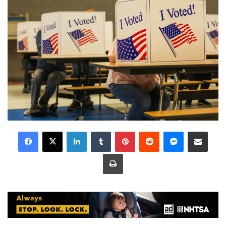
LinkedIn
Tumblr
Pinterest
Reddit
Messenger
Share via Email
Print