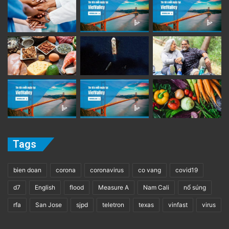
Tags
bien doan
corona
coronavirus
co vang
covid19
d7
English
flood
Measure A
Nam Cali
nổ súng
rfa
San Jose
sjpd
teletron
texas
vinfast
virus