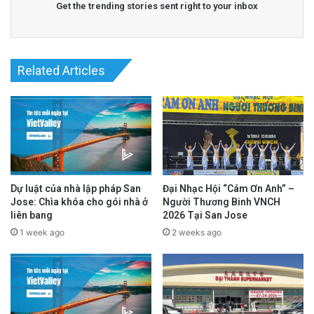
Get the trending stories sent right to your inbox
tiếp theo, Peter Ortiz và Nora Campos sẽ là
hai ứng cử viên bước vào vòng tổng tuyển cử
(General Election) vào tháng 11 tới.
Related Articles
advertisement
Dự luật của nhà lập pháp San
Đại Nhạc Hội “Cám Ơn Anh” –
Jose: Chìa khóa cho gói nhà ở
Người Thương Binh VNCH
liên bang
2026 Tại San Jose
1 week ago
2 weeks ago