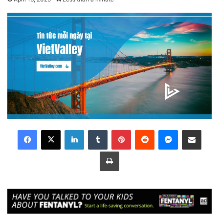
LinkedIn
Tumblr
Pinterest
Reddit
Messenger
Share via Email
Print