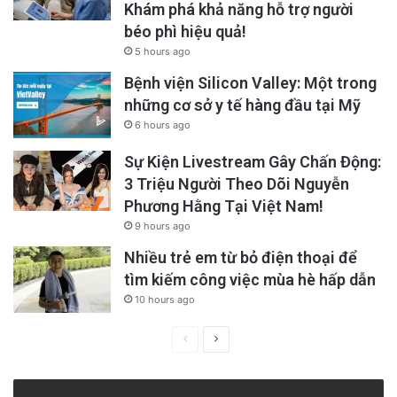
Khám phá khả năng hỗ trợ người
béo phì hiệu quả!
5 hours ago
Bệnh viện Silicon Valley: Một trong
những cơ sở y tế hàng đầu tại Mỹ
6 hours ago
Sự Kiện Livestream Gây Chấn Động:
3 Triệu Người Theo Dõi Nguyễn
Phương Hằng Tại Việt Nam!
9 hours ago
Nhiều trẻ em từ bỏ điện thoại để
tìm kiếm công việc mùa hè hấp dẫn
10 hours ago
Previous
Next
page
page