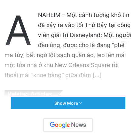
A
NAHEIM – Một cảnh tượng khó tin
đã xảy ra vào tối Thứ Bảy tại công
viên giải trí Disneyland: Một người
đàn ông, được cho là đang “phê”
ma túy, bất ngờ lột sạch quần áo, leo lên mái
một tòa nhà ở khu New Orleans Square rồi
thoải mái “khoe hàng” giữa đám […]
Related Articles
Show More
Đàm Vĩnh Hưng Bổ Sung Thêm 3 bị đơn Vào
Hồ Sơ Kiện
4 weeks ago