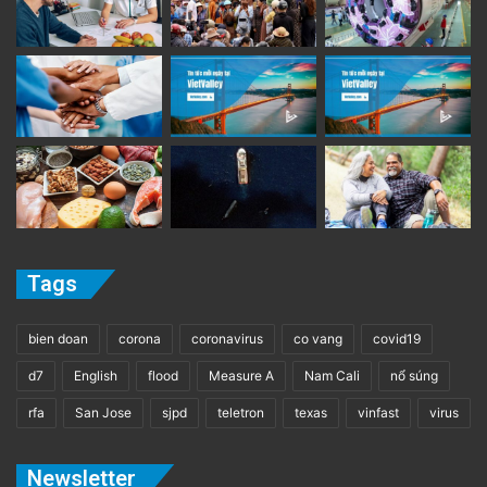
Tags
bien doan
corona
coronavirus
co vang
covid19
d7
English
flood
Measure A
Nam Cali
nổ súng
rfa
San Jose
sjpd
teletron
texas
vinfast
virus
Newsletter