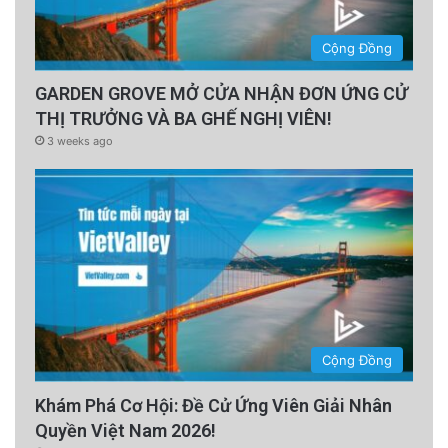
Cộng Đồng
GARDEN GROVE MỞ CỬA NHẬN ĐƠN ỨNG CỬ
THỊ TRƯỞNG VÀ BA GHẾ NGHỊ VIÊN!
3 weeks ago
Cộng Đồng
Khám Phá Cơ Hội: Đề Cử Ứng Viên Giải Nhân
Quyền Việt Nam 2026!