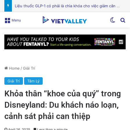
Bệnh viện Silicon Valley: Một trong những cơ sở y tế hàng đầu tại Mỹ
Switch
Se
Menu
Home
/
Giải Trí
Giải Trí
Tâm Lý
Khỏa thân “khoe của quý” trong
Disneyland: Du khách náo loạn,
cảnh sát phải can thiệp
April 16, 2025
Less than a minute