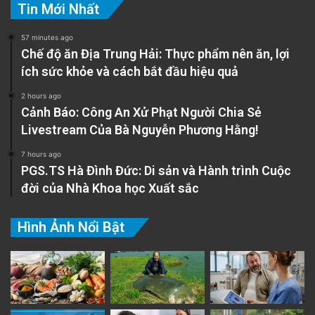
Tin Mới Nhất
Nghịch lý của vị giác và sự thích thú kỳ lạ
57 minutes ago
Chế độ ăn Địa Trung Hải: Thực phẩm nên ăn, lợi
Vì phản ứng chua là một hệ thống cảnh báo
ích sức khỏe và cách bắt đầu hiệu quả
bẩm sinh và mạnh mẽ, nó đặt ra một nghịch lý
2 hours ago
thú vị: tại sao con người lại chủ động tìm kiếm
Cảnh Báo: Công An Xử Phạt Người Chia Sẻ
Livestream Của Bà Nguyễn Phương Hằng!
và cảm thấy thích thú từ những thực phẩm
7 hours ago
chua đậm? Tại sao chúng ta lại thèm một bát
PGS.TS Hà Đình Đức: Di sản và Hành trình Cuộc
canh chua, một lát chanh trong cốc trà hay
đời của Nhà Khoa học Xuất sắc
những loại kẹo khiến miệng đau nhức?
Hình Ảnh Nổi Bật
Vị giác có được qua học tập
Chúng ta không sinh ra với sự thèm khát các
vị chua, đắng hoặc cay ngay tức thời. Trẻ sơ