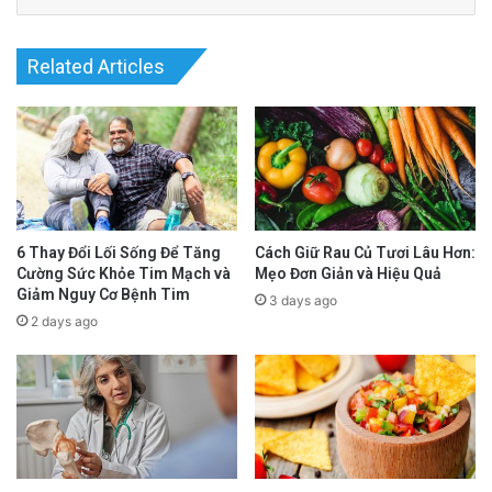
Nền tảng hóa học và cơ chế sinh học của vị
chua
Related Articles
advertisement
6 Thay Đổi Lối Sống Để Tăng
Cách Giữ Rau Củ Tươi Lâu Hơn:
Cường Sức Khỏe Tim Mạch và
Mẹo Đơn Giản và Hiệu Quả
Giảm Nguy Cơ Bệnh Tim
3 days ago
2 days ago