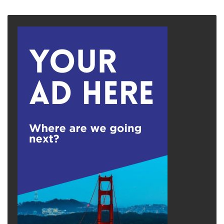
page
page
với vị chua cực hạn đến từ việc kích thích các
dây thần kinh sinh ba (trigeminal nerves). Đây
là những dây thần kinh chịu trách nhiệm cho
cảm giác đau, nhiệt độ và xúc giác ở vùng
mặt. Acid mạnh thực tế gây ra một kích ứng
hóa học nhẹ lên niêm mạc miệng, khiến não
bộ phát đi tín hiệu cảnh báo rằng mô tế bào
đang gặp nguy hiểm.
Phản ứng từ chối
Khuôn mặt nhăn nhó khi cắn một múi cam
chua – mũi nhăn, mắt nheo, môi mím chặt –
làm ví dụ điển hình về phản ứng từ chối. Loại