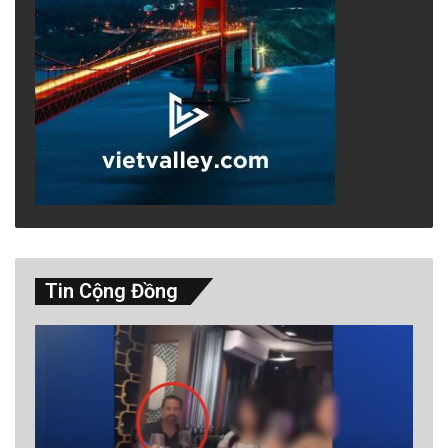
phản ứng phòng vệ này cũng thể hiện qua các
hành vi không tự nguyện liên quan đến hương
vị quá đắng hoặc quá cay. Trong thế giới tự
nhiên, vị chua thường đóng vai trò như một
dấu hiệu cảnh báo đỏ.
advertisement
Tin Cộng Đồng