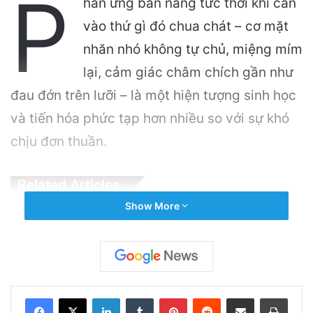
P
hản ứng bản năng tức thời khi cắn
vào thứ gì đó chua chát – cơ mặt
nhăn nhó không tự chủ, miệng mím
lại, cảm giác châm chích gần như
đau đớn trên lưỡi – là một hiện tượng sinh học
và tiến hóa phức tạp hơn nhiều so với sự khó
chịu đơn thuần.
Related Articles
Show More
Chế độ ăn Địa Trung Hải: Thực phẩm nên ăn,
lợi ích sức khỏe và cách bắt đầu hiệu quả
57 minutes ago
Liệu thuốc GLP-1 có phải là chìa khóa cho
LinkedIn
Tumblr
Pinterest
Reddit
Share via Email
Print