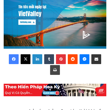
LinkedIn
Tumblr
Pinterest
Reddit
Messenger
Share via Email
Print