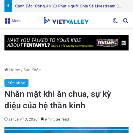
PGS.TS Hà Đình Đức: Di sản và Hành trình Cuộc đời của Nhà Khoa học Xuất sắc
Switch
Se
Menu
Home
/
Sức Khỏe
Sức Khỏe
Nhăn mặt khi ăn chua, sự kỳ
diệu của hệ thần kinh
January 10, 2026
9 minutes read