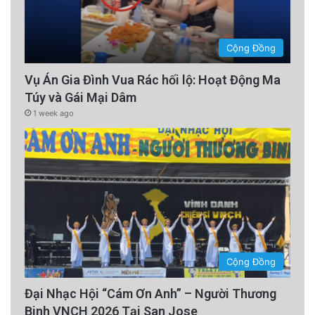
Cộng Đồng
Vụ Án Gia Đình Vua Rác hối lộ: Hoạt Động Ma
Ngăn chặn sự xâm nhập của chất độc
Túy và Gái Mại Dâm
1 week ago
Cái nhăn mặt phục vụ một mục đích cơ học rõ
ràng:
Mím môi: Thu hẹp lối vào của miệng, ngăn cản
việc dung nạp thêm chất đó.
Nheo mắt và nhăn mũi: Bảo vệ các niêm mạc
Cộng Đồng
nhạy cảm khỏi khả năng tiếp xúc với chất lỏng
Đại Nhạc Hội “Cám Ơn Anh” – Người Thương
acid bắn ra.
Binh VNCH 2026 Tại San Jose