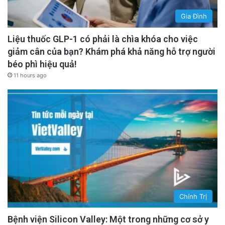
kịp đi vào hệ tiêu hóa.
Gia Đình
Liệu thuốc GLP-1 có phải là chìa khóa cho việc
Giao tiếp xã hội và sự sống còn của cộng
giảm cân của bạn? Khám phá khả năng hỗ trợ người
đồng
béo phì hiệu quả!
11 hours ago
Cái nhăn mặt không tự chủ không chỉ được coi
như một cơ chế phòng vệ, nó còn là một hình
thức giao tiếp phi ngôn ngữ quan trọng mang
tính sống còn.
Tín hiệu cảnh báo thị giác
advertisement
Chính Trị
Bệnh viện Silicon Valley: Một trong những cơ sở y