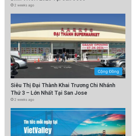
2 weeks ago
advertisement
Cộng Đồng
Siêu Thị Đại Thành Khai Trương Chi Nhánh
Thứ 3 – Lớn Nhất Tại San Jose
2 weeks ago
Tăng tiết nước bọt: Khi cảm nhận vị chua, các
tuyến nước bọt (đặc biệt như tuyến mang tai)
hoạt động hết công suất. Nước bọt đóng vai