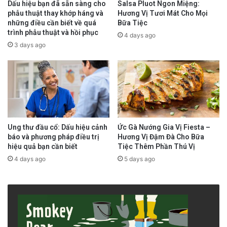
Cảm giác mà bạn cảm nhận về vị “chua” về cơ
Dấu hiệu bạn đã sẵn sàng cho
Salsa Pluot Ngon Miệng:
phẫu thuật thay khớp háng và
Hương Vị Tươi Mát Cho Mọi
bản là một phản ứng hóa học đối với sự hiện
những điều cần biết về quá
Bữa Tiệc
trình phẫu thuật và hồi phục
diện của acid. Trong thế giới hóa học, acid là
4 days ago
3 days ago
những hợp chất có khả năng phóng thích ion
hydro (hydrogen ion – H^+) khi hòa tan trong
nước hoặc chất lỏng.
Cơ chế kích hoạt thụ thể
Ung thư đầu cổ: Dấu hiệu cảnh
Ức Gà Nướng Gia Vị Fiesta –
báo và phương pháp điều trị
Hương Vị Đậm Đà Cho Bữa
Khi một chất có tính acid, chẳng hạn như citric
hiệu quả bạn cần biết
Tiệc Thêm Phần Thú Vị
acid trong chanh hoặc lactic acid trong sữa
4 days ago
5 days ago
hỏng, trộn lẫn với nước bọt trong miệng, nó
phóng thích các ion hydro. Lưỡi không chỉ là
một khối cơ; nó là một bản đồ cảm biến tinh vi