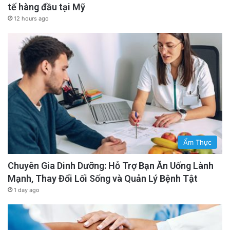
tế hàng đầu tại Mỹ
12 hours ago
Ẩm Thực
Con người là sinh vật xã hội và sự sinh tồn của
từng người gắn liền với của cả nhóm. Khi một
Chuyên Gia Dinh Dưỡng: Hỗ Trợ Bạn Ăn Uống Lành
Mạnh, Thay Đổi Lối Sống và Quản Lý Bệnh Tật
thành viên trong bộ lạc nếm thử một loại quả
1 day ago
lạ và biểu hiện sự nhăn nhó dữ dội, những
người xung quanh nhận được một thông điệp