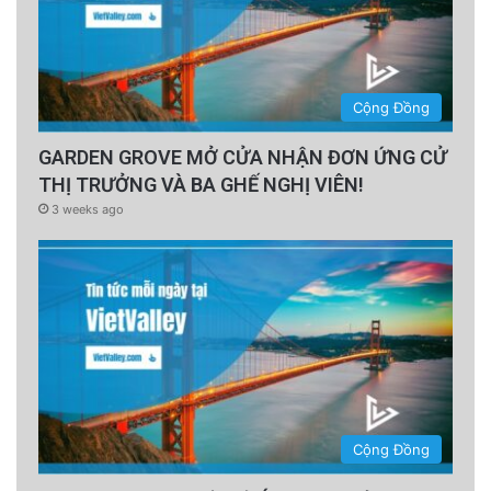
trò làm chất đệm, trung hòa nồng độ acid và
rửa trôi các ion hydro để bảo vệ men răng
cũng như niêm mạc họng.
Cộng Đồng
GARDEN GROVE MỞ CỬA NHẬN ĐƠN ỨNG CỬ
Mối liên hệ với thực phẩm hư hỏng
THỊ TRƯỞNG VÀ BA GHẾ NGHỊ VIÊN!
3 weeks ago
Mặc dù acid tự nhiên có trong các loại trái cây
an toàn, bổ dưỡng như cam quýt, nhưng
hương vị này cũng cho thấy sự hư hỏng của
thực phẩm. Trong quá trình tiến hóa, việc
phân biệt giữa “chua ngon” và “chua độc” là
ranh giới giữa sự sống và cái chết.
Cộng Đồng
Khi trái cây, rau củ và các sản phẩm từ sữa bị