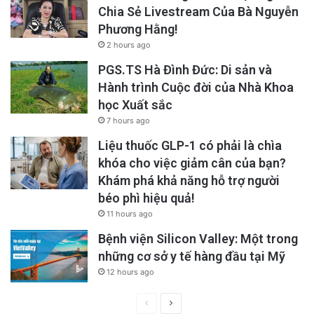
phòng vệ vật lý chỉ trong vài mili giây.
Chia Sẻ Livestream Của Bà Nguyễn
Phương Hằng!
Tại sao lại là sự “châm chích” ?
2 hours ago
PGS.TS Hà Đình Đức: Di sản và
Hành trình Cuộc đời của Nhà Khoa
học Xuất sắc
7 hours ago
Liệu thuốc GLP-1 có phải là chìa
khóa cho việc giảm cân của bạn?
Khám phá khả năng hỗ trợ người
béo phì hiệu quả!
11 hours ago
Bệnh viện Silicon Valley: Một trong
những cơ sở y tế hàng đầu tại Mỹ
12 hours ago
Previous
Next
Cảm giác đau nhẹ hoặc châm chích đi kèm