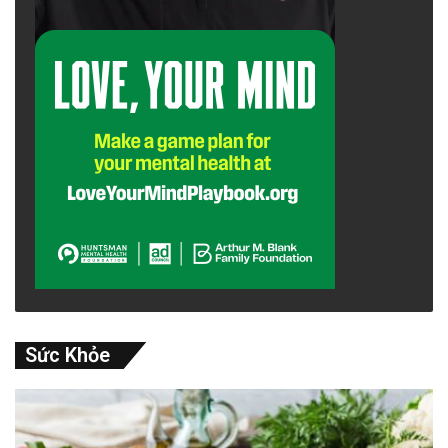
Acetic acid: Tạo ra mùi giấm gắt trong thực
phẩm lên men quá mức.
Lactic acid: Xuất hiện khi sữa bị hỏng.
Butyric acid: Tạo ra mùi ôi thiu cực kỳ khó
chịu.
advertisement
Sức Khỏe