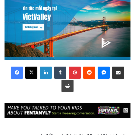
LinkedIn
Tumblr
Pinterest
Reddit
Messenger
Share via Email
Print