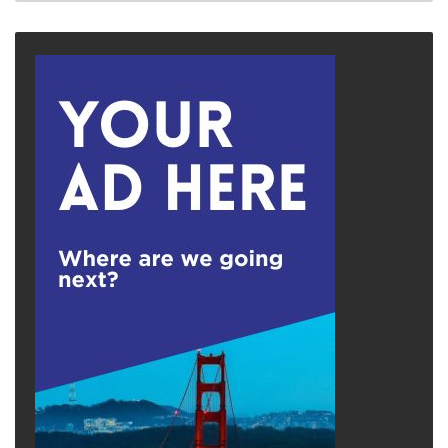
advertisement
Rõ ràng, nếu Rivera không đột nhiên bị ngập
trong công việc, nếu công ty điện thoại không
mắc lỗi, nếu Stearns không nhanh chóng sửa