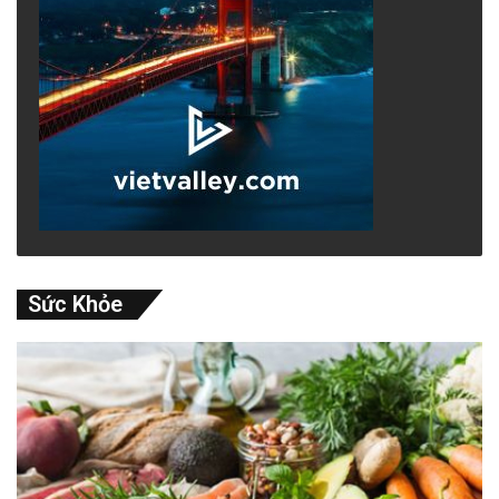
lỗi… thì họ sẽ không bao giờ biết đến sự tồn tại
của người kia. Và nếu mẹ của Rivera không
tiếp cận đủ gần Stearns để bà có thể đánh giá
anh trực tiếp, Rivera có thể sẽ chẳng thèm để
ý đến câu hỏi vô duyên “Đây là ai thế?” của
Stearns.
Chỗ ngồi tốt nhất
Sức Khỏe
Khi hơn 18,000 người hâm mộ khúc côn cầu
xếp hàng tại Climate Pledge Arena để xem
trận đấu trên sân nhà đầu tiên của Seattle
Kraken vào Tháng Mười năm 2022, Brian
Hamilton, trợ lý quản lý thiết bị cho đội