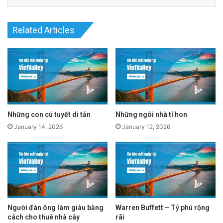
Related Articles
Những con cú tuyết di tản
Những ngôi nhà tí hon
Thời điểm hoàn hảo
January 14, 2026
January 12, 2026
Tuấn Phạm cảm thấy khá hài lòng về bản thân
khi anh gần đến mốc 12 dặm của Giải bán
marathon Long Beach ở Nam California. Cuộc
chạy vào ngày 15 Tháng Mười năm 2023 là sự
Người đàn ông làm giàu bằng
Warren Buffett – Tỷ phú rộng
cách cho thuê nhà cây
rãi
kiện thứ bảy của người đàn ông 47 tuổi này.