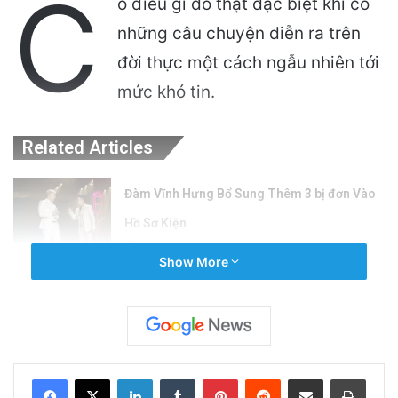
C
ó điều gì đó thật đặc biệt khi có
những câu chuyện diễn ra trên
đời thực một cách ngẫu nhiên tới
mức khó tin.
Related Articles
Đàm Vĩnh Hưng Bổ Sung Thêm 3 bị đơn Vào
Hồ Sơ Kiện
4 weeks ago
Show More
8 Người Trong Nhóm Tour Chết Trong Trận
Lở Tuyết Tahoe
February 21, 2026
LinkedIn
Tumblr
Pinterest
Reddit
Share via Email
Print