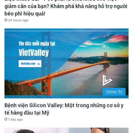
giảm cân của bạn? Khám phá khả năng hỗ trợ người
ở bệnh viện và sắp trở thành sinh viên y khoa.
béo phì hiệu quả!
Đó là khối u ác tính. Cô chắc chắn về điều đó,
24 hours ago
nhưng không biết phải tiếp cận Hamilton như
thế nào.
advertisement
Chính Trị
Bệnh viện Silicon Valley: Một trong những cơ sở y
tế hàng đầu tại Mỹ
1 day ago