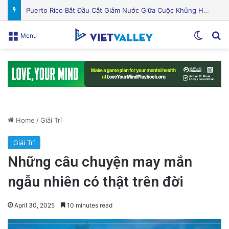
Quỹ Đất Silicon Valley Khởi Động Nâng Cấp Căn Hộ Cũ Kỹ Thuật Hiện Đại
Switch
Se
Menu
Home
/
Giải Trí
Giải Trí
Những câu chuyện may mắn
ngẫu nhiên có thật trên đời
April 30, 2025
10 minutes read