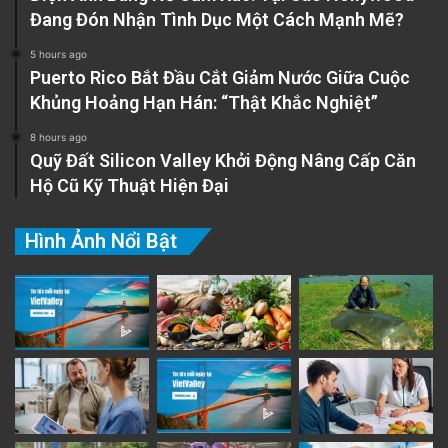
Đang Đón Nhận Tình Dục Một Cách Mạnh Mẽ?
5 hours ago
Puerto Rico Bắt Đầu Cắt Giảm Nước Giữa Cuộc
Khủng Hoảng Hạn Hán: “Thật Khắc Nghiệt”
8 hours ago
Quỹ Đất Silicon Valley Khởi Động Nâng Cấp Căn
Hai người gặp nhau ở trận đấu tiếp theo giữa
Hộ Cũ Kỹ Thuật Hiện Đại
Canucks và Kracken, nơi Hamilton có thể trực
tiếp cảm ơn thiên thần hộ mệnh của mình và
Hình Ảnh Nổi Bật
nói với cô rằng mẹ anh rất yêu cô. Popovici trả
lời tờ Athletic rằng anh ấy không cần phải cảm
ơn. “Đó chỉ là một khoảnh khắc trong cuộc đời
mà chúng ta gặp nhau đúng lúc.”
Tìm thấy mẹ