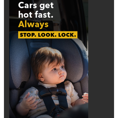
Số sai, người đúng
Brenda Rivera ở Augusta, Georgia, đang đọc
Kinh Thánh thì chú ý đến Phi-líp 2:3. Câu thơ
này không chỉ là một tình cảm đẹp, đó giống
như một kim chỉ nam cho cuộc sống mà cô có
thể đồng cảm. Rivera cầm điện thoại và gõ
vài câu khiến cô cảm thấy ấn tượng để gửi
cho một người bạn. Ngay lúc ấy có điện thoại