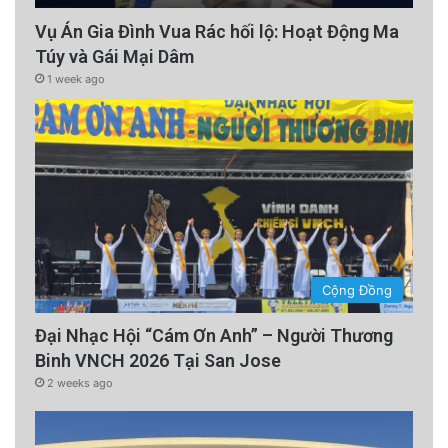
Và rồi anh ấy nói thêm: “Đây là ai thế?”
Vụ Án Gia Đình Vua Rác hối lộ: Hoạt Động Ma
Túy và Gái Mại Dâm
advertisement
1 week ago
Cộng Đồng
Đại Nhạc Hội “Cám Ơn Anh” – Người Thương
Binh VNCH 2026 Tại San Jose
2 weeks ago
Vấn đề sai sót đã làm thay đổi cuộc đời của cả
hai, lúc ấy Rivera gửi tin nhắn cho người bạn