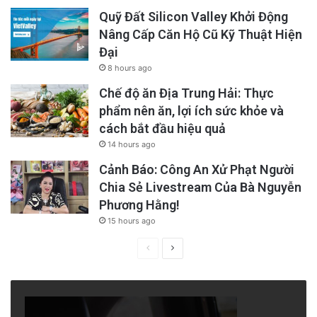
Quỹ Đất Silicon Valley Khởi Động
y tế đưa Tuấn đến bệnh viện. Ca phẫu thuật
Nâng Cấp Căn Hộ Cũ Kỹ Thuật Hiện
bắc cầu ba động mạch vành mà Bác sĩ Chiu
Đại
thực hiện thành công. Tuấn Phạm có lẽ đã
8 hours ago
không có cơ hội đó nếu không có bàn tay của
Chế độ ăn Địa Trung Hải: Thực
phẩm nên ăn, lợi ích sức khỏe và
Chúa. Nếu bác sĩ Chiu không có mặt và nhìn
cách bắt đầu hiệu quả
thấy đúng lúc Tuấn ngã quỵ, cuộc đời anh đã
14 hours ago
chấm dứt từ đó.
Cảnh Báo: Công An Xử Phạt Người
Chia Sẻ Livestream Của Bà Nguyễn
Phương Hằng!
15 hours ago
Previous
Next
page
page