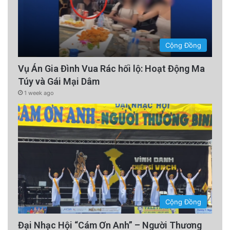
Cộng Đồng
Vụ Án Gia Đình Vua Rác hối lộ: Hoạt Động Ma
Túy và Gái Mại Dâm
1 week ago
Cộng Đồng
Đại Nhạc Hội “Cám Ơn Anh” – Người Thương