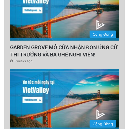
Cộng Đồng
GARDEN GROVE MỞ CỬA NHẬN ĐƠN ỨNG CỬ
THỊ TRƯỞNG VÀ BA GHẾ NGHỊ VIÊN!
3 weeks ago
Cộng Đồng