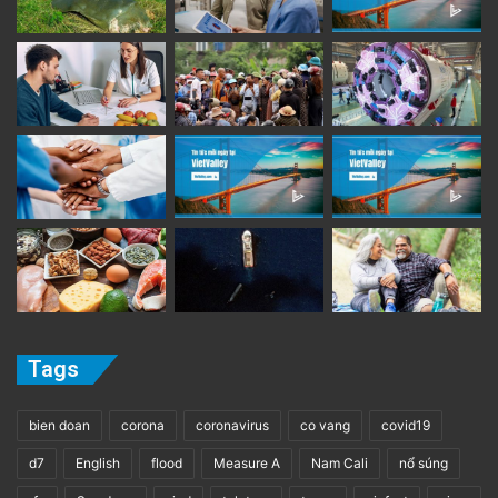
Tags
bien doan
corona
coronavirus
co vang
covid19
d7
English
flood
Measure A
Nam Cali
nổ súng