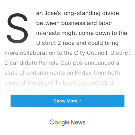
S
an Jose’s long-standing divide
between business and labor
interests might come down to the
District 2 race and could bring
more collaboration to the City Council. District
2 candidate Pamela Campos announced a
slate of endorsements on Friday from both
sides of the council’s business and labor
divide. She is running against retired sheriff
Show More
officer Joe Lopez, who secured an
endorsement from the Silicon Valley Biz PAC
in March. They’re running to replace
Councilmember Sergio Jimenez, a labor-