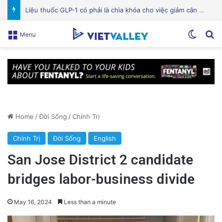
Bệnh viện Silicon Valley: Một trong những cơ sở y tế hàng đầu tại Mỹ
Switch
Se
Menu
Home
/
Đời Sống
/
Chính Trị
Chính Trị
Đời Sống
English
San Jose District 2 candidate
bridges labor-business divide
May 16, 2024
Less than a minute