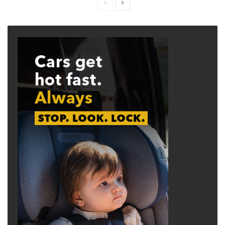
Previous
Next
page
page