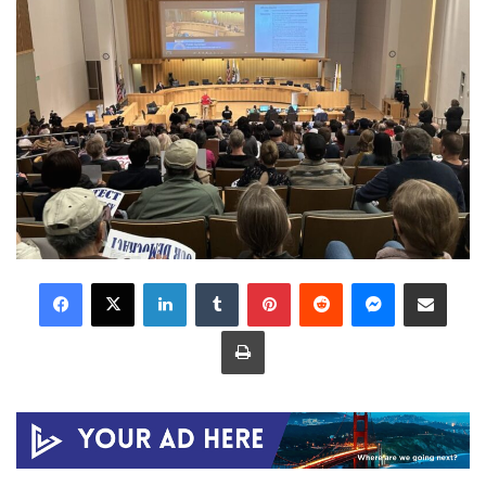
LinkedIn
Tumblr
Pinterest
Reddit
Messenger
Share via Email
Print