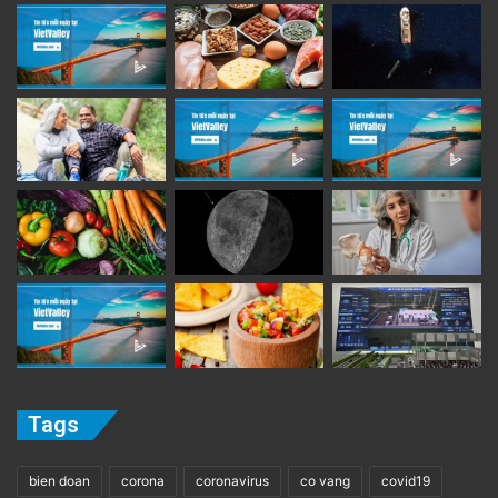
Tags
bien doan
corona
coronavirus
co vang
covid19