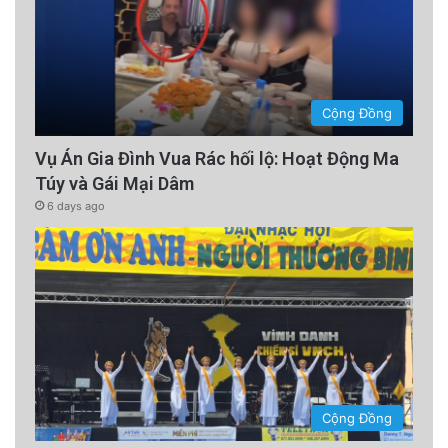
Cộng Đồng
Vụ Án Gia Đình Vua Rác hối lộ: Hoạt Động Ma
Túy và Gái Mại Dâm
6 days ago
Cộng Đồng