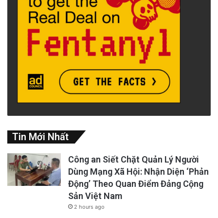
Tin Mới Nhất
Công an Siết Chặt Quản Lý Người
Dùng Mạng Xã Hội: Nhận Diện ‘Phản
Động’ Theo Quan Điểm Đảng Cộng
Sản Việt Nam
2 hours ago