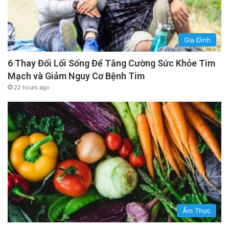
Gia Đình
6 Thay Đổi Lối Sống Để Tăng Cường Sức Khỏe Tim
Mạch và Giảm Nguy Cơ Bệnh Tim
22 hours ago
Ẩm Thực