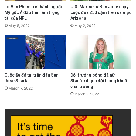
nhập Quakes Academy ngay sau đó.
Lo Van Pham trở thành người
U.S. Marine từ San Jose chạy
Mỹ gốc Á đầu tiên làm trọng
cuộc đua 250 dặm trên sa mạc
tài của NFL
Arizona
Ba năm sau, Tsakiris được triệu tập vào trại
May 5, 2022
May 2, 2022
của Đội tuyển Quốc gia nam U15 Hoa Kỳ cùng
với đồng đội và người đồng hương Emi Ochoa.
Tsakiris hiện đang được TopDrawerSoccer xếp
hạng là cầu thủ số 2 ở khu vực Bắc California,
Cuộc ẩu đả tại trận đấu San
Đội trưởng bóng đá nữ
cũng như tiền vệ số 9 của quốc gia.
Jose Sharks
Stanford qua đời trong khuôn
viên trường
March 7, 2022
March 2, 2022
Đọc tin tiếng Anh tại đây.