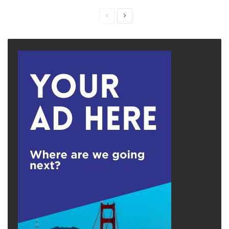
Previous
Next
page
page