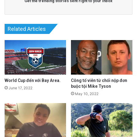
Get the trending stories sent right to your inbox
Florida năm 10 tuổi.
advertisement
Related Articles
World Cup đến với Bay Area.
Công tố viên từ chối nộp đơn
buộc tội Mike Tyson
June 17, 2022
May 10, 2022
Năm 2017, Tsakiris trở lại Bay Area và gia