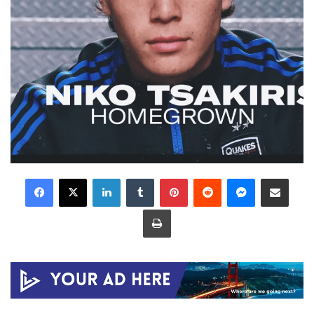
LinkedIn
Tumblr
Pinterest
Reddit
Messenger
Share via Email
Print