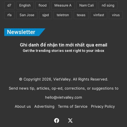
d7
English
flood
Measure A
Nam Cali
nổ súng
rfa
San Jose
sjpd
teletron
texas
vinfast
virus
Newsletter
Ghi danh để nhận tin mới nhất qua email
Get the trending stories sent right to your inbox
© Copyright 2026, VietValley. All Rights Reserved.
Send news tip, articles, op-ed, corrections, or suggestions to
hello@vietvalley.com
About us
Advertising
Terms of Service
Privacy Policy
Facebook
X