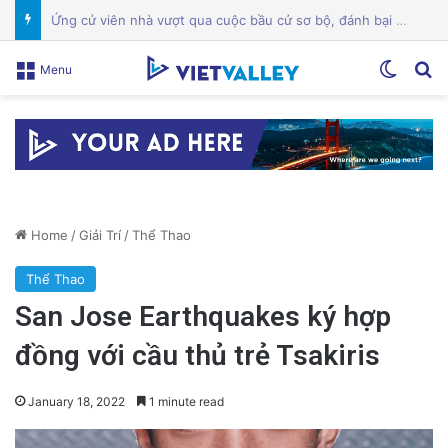
Một địa điểm thứ hai ở trung tâm San Jose đóng cửa giữa cuộc chiến giấy phép
Switch
Se
Menu
Home
/
Giải Trí
/
Thể Thao
Thể Thao
San Jose Earthquakes ký hợp
đồng với cầu thủ trẻ Tsakiris
January 18, 2022
1 minute read