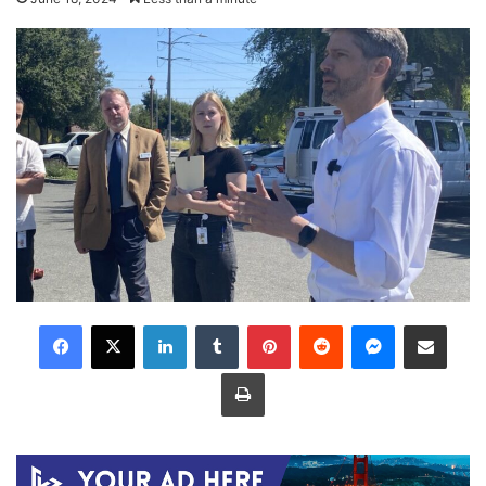
LinkedIn
Tumblr
Pinterest
Reddit
Messenger
Share via Email
Print