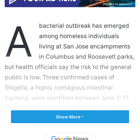
A
bacterial outbreak has emerged
among homeless individuals
living at San Jose encampments
in Columbus and Roosevelt parks,
but health officials say the risk to the general
public is low. Three confirmed cases of
Shigella, a highly contagious intestinal
bacteria, were identified between June 3-17.
Two individuals have been hospitalized and
Show More
four people are being evaluated. There are 19
suspected cases tied to the same outbreak.
Shigella causes vomiting and diarrhea, which