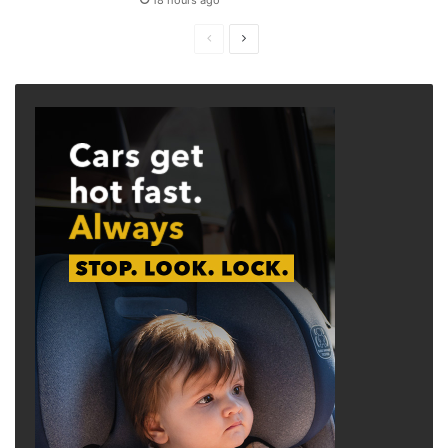
18 hours ago
Previous
Next
page
page