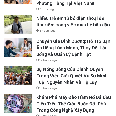
Phương Hằng Tại Việt Nam!
2 hours ago
Nhiều trẻ em từ bỏ điện thoại để
tìm kiếm công việc mùa hè hấp dẫn
3 hours ago
Chuyên Gia Dinh Dưỡng: Hỗ Trợ Bạn
Ăn Uống Lành Mạnh, Thay Đổi Lối
Sống và Quản Lý Bệnh Tật
12 hours ago
Sự Nóng Bỏng Của Chính Quyền
Trong Việc Giải Quyết Vụ Sư Minh
Tuệ: Nguyên Nhân Và Hệ Lụy
13 hours ago
Khám Phá Máy Đào Hầm Nổ Đá Đầu
Tiên Trên Thế Giới: Bước Đột Phá
Trong Công Nghệ Xây Dựng