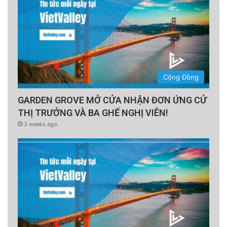
Cộng Đồng
GARDEN GROVE MỞ CỬA NHẬN ĐƠN ỨNG CỬ
THỊ TRƯỞNG VÀ BA GHẾ NGHỊ VIÊN!
3 weeks ago