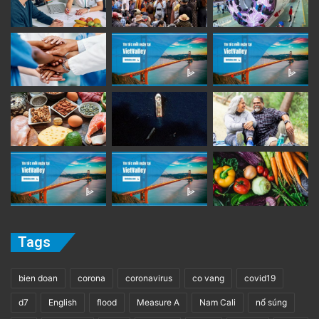
Tags
bien doan
corona
coronavirus
co vang
covid19
d7
English
flood
Measure A
Nam Cali
nổ súng