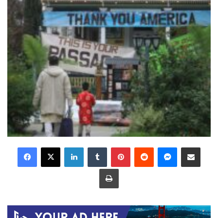
LinkedIn
Tumblr
Pinterest
Reddit
Messenger
Share via Email
Print