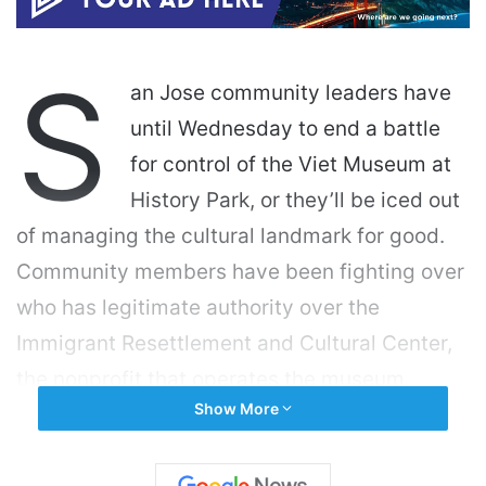
S
an Jose community leaders have
until Wednesday to end a battle
for control of the Viet Museum at
History Park, or they’ll be iced out
of managing the cultural landmark for good.
Community members have been fighting over
who has legitimate authority over the
Immigrant Resettlement and Cultural Center,
the nonprofit that operates the museum.
Show More
History San Jose, a city-contracted nonprofit
that oversees History Park and its historic