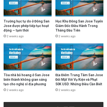
Trường học tự do ở Đông San
Học Khu Đông San Jose Tuyển
Jose được phép tiếp tục hoạt
Giám Đốc Điều Hành Trong
động — tạm thời
Tháng Đầu Tiên
2 weeks ago
2 weeks ago
Tòa nhà bỏ hoang ở San Jose
Địa Điểm Trung Tâm San Jose
biến thành không gian sáng
Đối Mặt Với Vụ Kiện và Phạt
tạo cho nghệ sĩ địa phương
50K USD: Những Điều Cần Biết
2 weeks ago
2 weeks ago