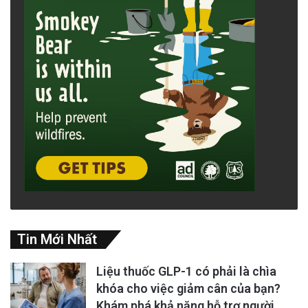
Tin Mới Nhất
Liệu thuốc GLP-1 có phải là chìa
khóa cho việc giảm cân của bạn?
Khám phá khả năng hỗ trợ người