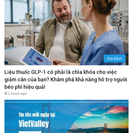
Gia Đình
Liệu thuốc GLP-1 có phải là chìa khóa cho việc
giảm cân của bạn? Khám phá khả năng hỗ trợ người
béo phì hiệu quả!
2 hours ago