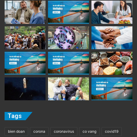
Tags
bien doan
corona
coronavirus
co vang
covid19