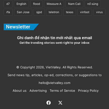
d7
English
flood
Measure A
Nam Cali
nổ súng
rfa
San Jose
sjpd
teletron
texas
vinfast
virus
Newsletter
Ghi danh để nhận tin mới nhất qua email
Get the trending stories sent right to your inbox
© Copyright 2026, VietValley. All Rights Reserved.
Send news tip, articles, op-ed, corrections, or suggestions to
hello@vietvalley.com
About us
Advertising
Terms of Service
Privacy Policy
Facebook
X