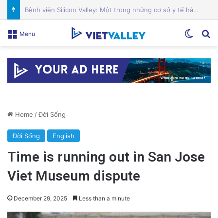
Sự Kiện Livestream Gây Chấn Động: 3 Triệu Người Theo Dõi Nguyễn Phương Hằng Tại Việt Nam!
Switch
Se
Menu
Home
/
Đời Sống
Đời Sống
English
Time is running out in San Jose
Viet Museum dispute
December 29, 2025
Less than a minute