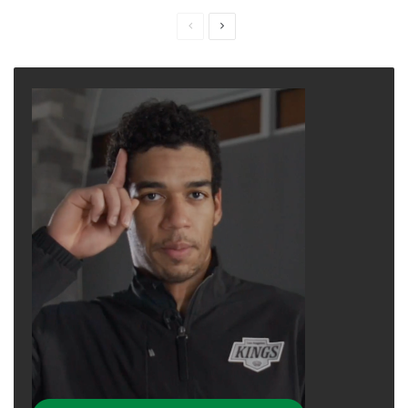
Previous
Next
page
page