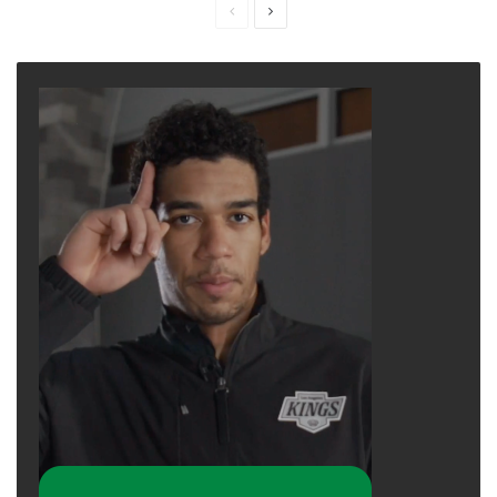
Previous
Next
page
page