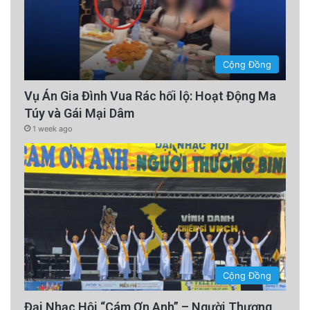
Cộng Đồng
Vụ Án Gia Đình Vua Rác hối lộ: Hoạt Động Ma
Túy và Gái Mại Dâm
1 week ago
Cộng Đồng
Đại Nhạc Hội “Cám Ơn Anh” – Người Thương