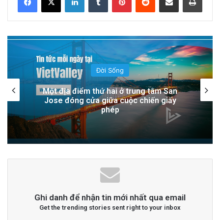
Việt Nam!
8 hours ago
Sự Nóng Bỏng Của Chính Quyền Trong Việc
Giải Quyết Vụ Sư Minh Tuệ: Nguyên Nhân Và
Thế Giới
Hệ Lụy
19 hours ago
Cán bộ Việt Nam bị tố cáo tấn công tình
dục hai nữ phục vụ tại New Zealand trước
chuyến thăm của Thủ tướng Chính
Việt Nam hiện đang lên kế hoạch xây dựng hệ
thống đường sắt cao tốc với chiều dài 1.545
km và vốn đầu tư khoảng 72 tỷ đô la, chiếm
khoảng 17% GDP, theo truyền thông Nhà nước.
Truyền thông Nhà nước dẫn thông báo của
Ghi danh để nhận tin mới nhất qua email
Get the trending stories sent right to your inbox
Chính phủ cho biết công nghệ đường sắt của