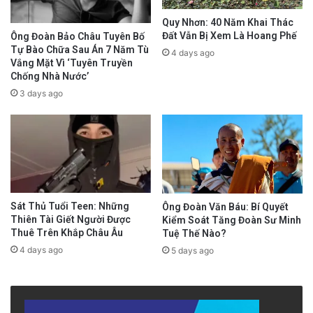
Quy Nhơn: 40 Năm Khai Thác
Đất Vẫn Bị Xem Là Hoang Phế
Ông Đoàn Bảo Châu Tuyên Bố
Tự Bào Chữa Sau Án 7 Năm Tù
Báo Nhà nước cho biết, Bộ Kế hoạch và Đầu tư
4 days ago
Vắng Mặt Vì ‘Tuyên Truyền
được Chính phủ giao triển khai các thủ tục để
Chống Nhà Nước’
3 days ago
sớm hoàn thành thẩm định báo cáo nghiên
cứu tiền khả thi dự án đường sắt tốc độ cao
Bắc – Nam. Phối hợp với Bộ Giao thông Vận tải
chủ động xây dựng phương án hợp tác với các
nhà tài trợ nước ngoài để huy động nguồn vốn
Sát Thủ Tuổi Teen: Những
Ông Đoàn Văn Báu: Bí Quyết
phù hợp cho dự án.
Thiên Tài Giết Người Được
Kiểm Soát Tăng Đoàn Sư Minh
Thuê Trên Khắp Châu Âu
Tuệ Thế Nào?
4 days ago
5 days ago
Trong chuyến thăm của Chủ tịch Tập Cận Bình
đến Hà Nội vào tháng 12 năm ngoái, hai nước
đã ký một loạt các thỏa thuận bao gồm thỏa