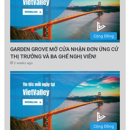
Cộng Đồng
GARDEN GROVE MỞ CỬA NHẬN ĐƠN ỨNG CỬ
THỊ TRƯỞNG VÀ BA GHẾ NGHỊ VIÊN!
3 weeks ago
Cộng Đồng