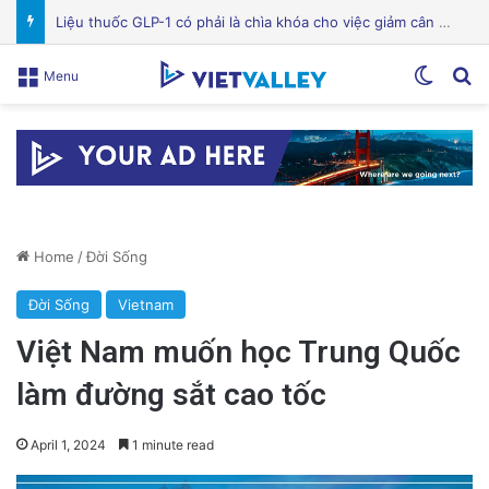
Bệnh viện Silicon Valley: Một trong những cơ sở y tế hàng đầu tại Mỹ
Switch
Se
Menu
Home
/
Đời Sống
Đời Sống
Vietnam
Việt Nam muốn học Trung Quốc
làm đường sắt cao tốc
April 1, 2024
1 minute read