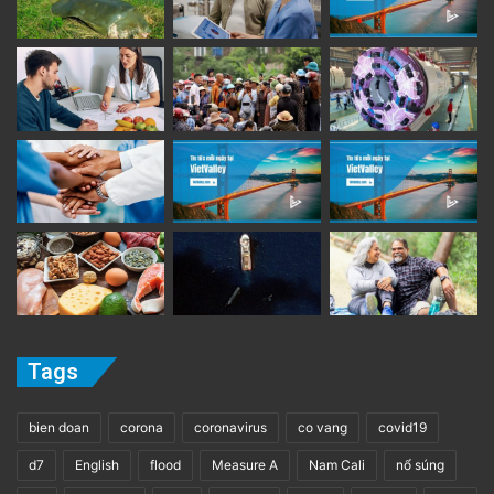
Tags
bien doan
corona
coronavirus
co vang
covid19
d7
English
flood
Measure A
Nam Cali
nổ súng