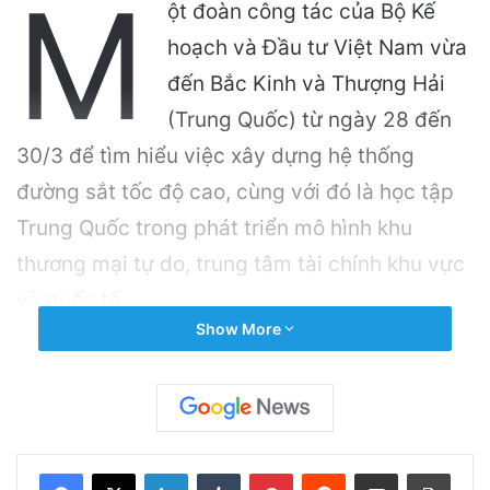
M
ột đoàn công tác của Bộ Kế
hoạch và Đầu tư Việt Nam vừa
đến Bắc Kinh và Thượng Hải
(Trung Quốc) từ ngày 28 đến
30/3 để tìm hiểu việc xây dựng hệ thống
đường sắt tốc độ cao, cùng với đó là học tập
Trung Quốc trong phát triển mô hình khu
thương mại tự do, trung tâm tài chính khu vực
và quốc tế…
Show More
Related Articles
Sự Kiện Livestream Gây Chấn Động: 3 Triệu
Người Theo Dõi Nguyễn Phương Hằng Tại
LinkedIn
Tumblr
Pinterest
Reddit
Share via Email
Print