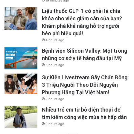
19 minutes ago
Liệu thuốc GLP-1 có phải là chìa
khóa cho việc giảm cân của bạn?
Khám phá khả năng hỗ trợ người
béo phì hiệu quả!
4 hours ago
Bệnh viện Silicon Valley: Một trong
những cơ sở y tế hàng đầu tại Mỹ
5 hours ago
Sự Kiện Livestream Gây Chấn Động:
3 Triệu Người Theo Dõi Nguyễn
Phương Hằng Tại Việt Nam!
8 hours ago
Tin từ RFA
Read More
Nhiều trẻ em từ bỏ điện thoại để
tìm kiếm công việc mùa hè hấp dẫn
9 hours ago