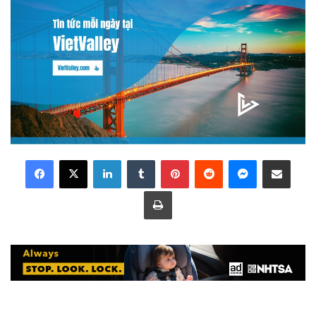
LinkedIn
Tumblr
Pinterest
Reddit
Messenger
Share via Email
Print