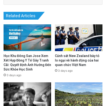
Trung Quốc là phát triển nhất thế giới và Việt
Nam vì vậy muốn học kinh nghiệm, đặc biệt là
Related Articles
công nghệ, khả năng huy động vốn và quản lý
của Trung Quốc.
advertisement
Học Khu Đông San Jose Xem
Cảnh sát New Zealand bày tỏ
Xét Hợp Đồng Y Tế Gây Tranh
lo ngại về hành động của hai
Cãi: Quyết Định Ảnh Hưởng Đến
quan chức Việt Nam
Sức Khỏe Học Sinh
3 days ago
3 days ago