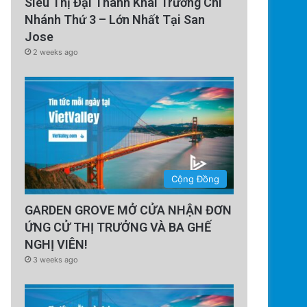
Siêu Thị Đại Thành Khai Trương Chi
Nhánh Thứ 3 – Lớn Nhất Tại San
Jose
2 weeks ago
Cộng Đồng
GARDEN GROVE MỞ CỬA NHẬN ĐƠN
ỨNG CỬ THỊ TRƯỞNG VÀ BA GHẾ
NGHỊ VIÊN!
3 weeks ago