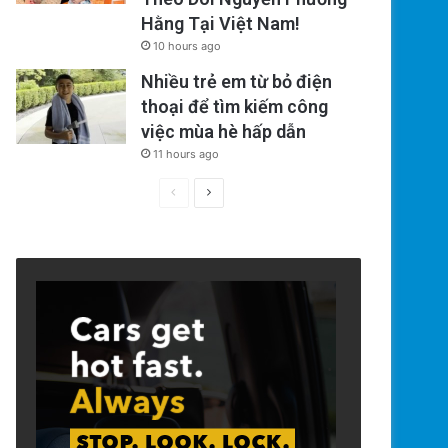
Hằng Tại Việt Nam!
10 hours ago
Nhiều trẻ em từ bỏ điện
thoại để tìm kiếm công
việc mùa hè hấp dẫn
11 hours ago
Previous
Next
page
page