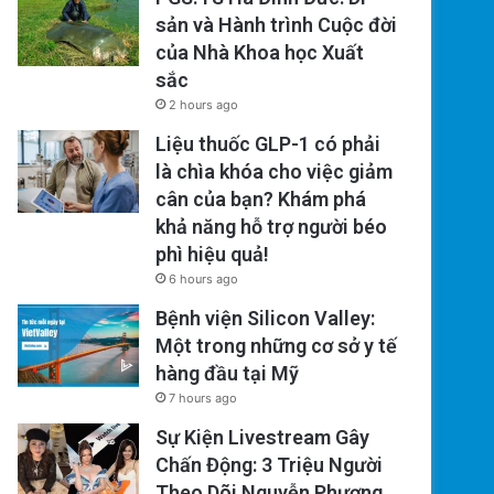
sản và Hành trình Cuộc đời
của Nhà Khoa học Xuất
sắc
2 hours ago
Liệu thuốc GLP-1 có phải
là chìa khóa cho việc giảm
cân của bạn? Khám phá
khả năng hỗ trợ người béo
phì hiệu quả!
6 hours ago
Bệnh viện Silicon Valley:
Một trong những cơ sở y tế
hàng đầu tại Mỹ
7 hours ago
Sự Kiện Livestream Gây
Chấn Động: 3 Triệu Người
Theo Dõi Nguyễn Phương