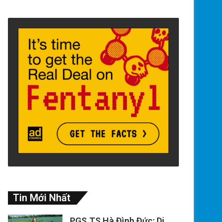
Tin Mới Nhất
PGS.TS Hà Đình Đức: Di