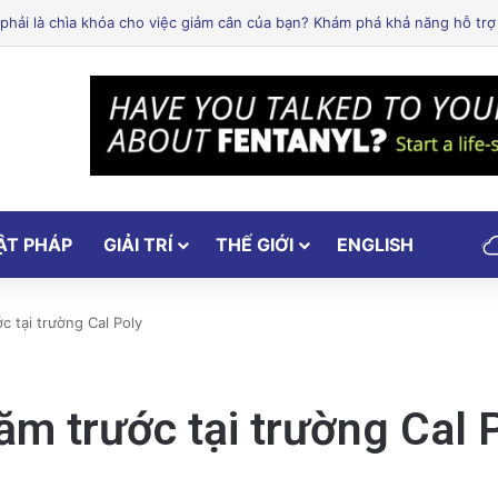
lley: Một trong những cơ sở y tế hàng đầu tại Mỹ
ẬT PHÁP
GIẢI TRÍ
THẾ GIỚI
ENGLISH
c tại trường Cal Poly
ăm trước tại trường Cal 