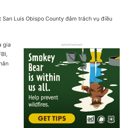
t San Luis Obispo County đảm trách vụ điều
à gia
advertisement
BI,
nhân