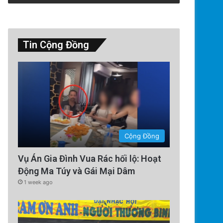
Tin Cộng Đồng
Cộng Đồng
Vụ Án Gia Đình Vua Rác hối lộ: Hoạt
Động Ma Túy và Gái Mại Dâm
1 week ago