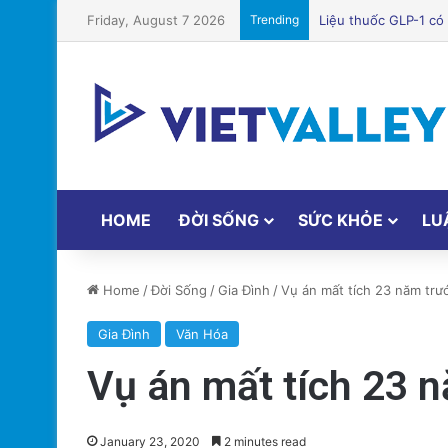
Friday, August 7 2026
Trending
Bệnh viện Silicon Va
HOME
ĐỜI SỐNG
SỨC KHỎE
LU
Home
/
Đời Sống
/
Gia Đình
/
Vụ án mất tích 23 năm trướ
Gia Đình
Văn Hóa
Vụ án mất tích 23 n
January 23, 2020
2 minutes read