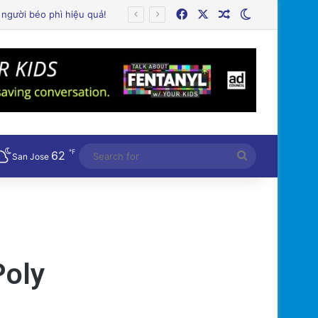
Facebook
X
Random Article
Switch skin
℉
62
Search
San Jose
for
Poly