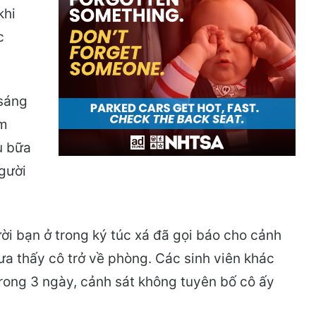
khi
c
 sáng
ăm
u bữa
người
ời bạn ở trong ký túc xá đã gọi báo cho cảnh
ưa thấy cô trở về phòng. Các sinh viên khác
 trong 3 ngày, cảnh sát không tuyên bố cô ấy