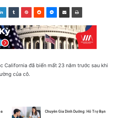
LinkedIn
Tumblr
Pinterest
Reddit
Messenger
Share via Email
Print
học California đã biến mất 23 năm trước sau khi
rường của cô.
óa
Chuyên Gia Dinh Dưỡng: Hỗ Trợ Bạn