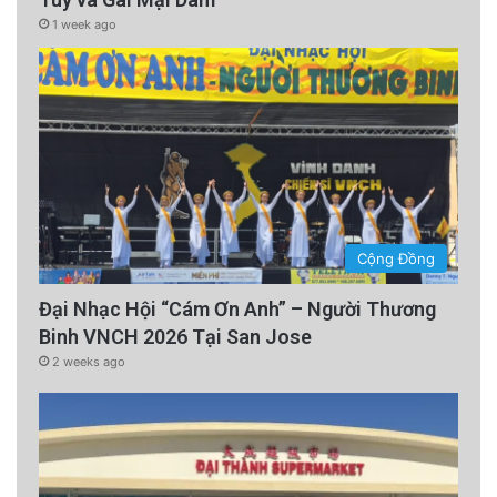
để nhờ hỗ trợ vào đêm hôm đó và đến hiện
1 week ago
trường để tìm kiếm khu vực hoang vắng
nhưng không tìm thấy dấu vết nào.
advertisement
Cộng Đồng
Đại Nhạc Hội “Cám Ơn Anh” – Người Thương
Binh VNCH 2026 Tại San Jose
2 weeks ago