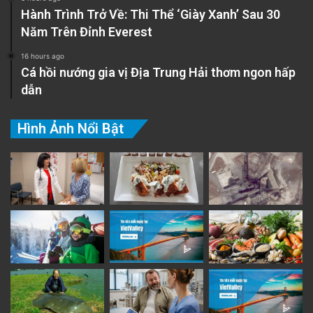
Hành Trình Trở Về: Thi Thể ‘Giày Xanh’ Sau 30
Năm Trên Đỉnh Everest
16 hours ago
Cá hồi nướng gia vị Địa Trung Hải thơm ngon hấp
dẫn
Hình Ảnh Nổi Bật
The post
Vụ mất tích của Brandon Lawson
appeared first on
Saigon Nhỏ
.