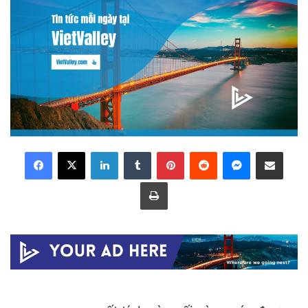
LinkedIn
Tumblr
Pinterest
Reddit
Messenger
Share via Email
Print