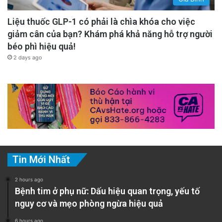
với một địa điểm cụ thể, mốc thời gian và lời
Liệu thuốc GLP-1 có phải là chìa khóa cho việc
khai cuối cùng được ghi âm vẫn có nguy cơ bị
giảm cân của bạn? Khám phá khả năng hỗ trợ người
che giấu một cách rùng rợn. Sự mơ hồ trong
béo phì hiệu quả!
những lời cuối cùng của anh – khả năng ám
2 days ago
ảnh rằng nỗi sợ hãi của anh là tiếng kêu tuyệt
vọng chống lại những kẻ tấn công hoặc sản
phẩm của một tâm trí hoảng loạn – sẽ tiếp tục
ám ảnh cộng đồng tội phạm và gia đình
Lawson một cách không nguôi.
Tin Mới Nhất
advertisement
2 hours ago
Bệnh tim ở phụ nữ: Dấu hiệu quan trọng, yếu tố
nguy cơ và mẹo phòng ngừa hiệu quả
6 hours ago