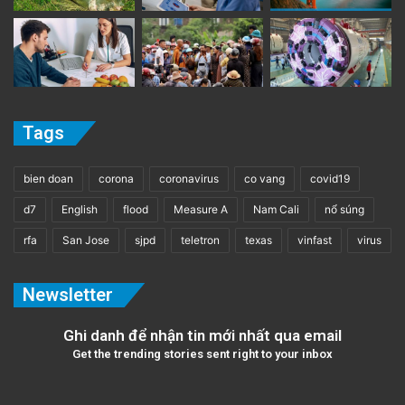
Tags
bien doan
corona
coronavirus
co vang
covid19
d7
English
flood
Measure A
Nam Cali
nổ súng
rfa
San Jose
sjpd
teletron
texas
vinfast
virus
Newsletter
Ghi danh để nhận tin mới nhất qua email
Get the trending stories sent right to your inbox