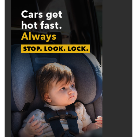
xe tải khiến giả thuyết này khó chứng minh,
nhưng niềm tin của một số người rằng anh ấy
hoàn toàn gặp nguy hiểm vẫn chưa bao giờ
phai nhạt.
Chín năm im lặng và câu trả lời nửa vời
advertisement