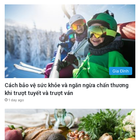
Những câu hỏi quan trọng nhất vẫn chưa được
giải đáp:
Nguyên nhân cái chết: Liệu vụ án xảy ra là do
một tai nạn, hậu quả của việc bị phơi nhiễm và
hoảng loạn hay có sự can thiệp của tội phạm?
advertisement
Gia Đình
Cách bảo vệ sức khỏe và ngăn ngừa chấn thương
khi trượt tuyết và trượt ván
1 day ago