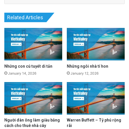
Related Articles
Những con cú tuyết di tản
Những ngôi nhà tí hon
January 14, 2026
January 12, 2026
Đêm bắt đầu bằng một cuộc bất hòa gia đình.
Brandon và người bạn gái lâu năm của anh,
Ladessa Lofton, người mà anh cùng nuôi dạy
bốn đứa con, có một cuộc tranh cãi nảy lửa.
Người đàn ông làm giàu bằng
Warren Buffett – Tỷ phú rộng
cách cho thuê nhà cây
rãi