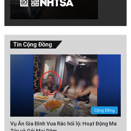
Những giả thuyết
Ngay sau cuộc gọi 911, một phó cảnh sát
trưởng của Coke County tìm thấy chiếc xe bán
tải Ford F-150 màu đỏ của Brandon đang tấp
Tin Cộng Đồng
vào lề đường cao tốc 277, cách Bronte khoảng
sáu dặm về phía bắc. Chiếc xe được phát hiện
bị hết xăng. Việc khám xét xe không tìm thấy
dấu hiệu của sự giằng co, bạo lực hay hành vi
phạm tội nào – không có vết máu, kính vỡ và
thiệt hại đáng kể.
Cộng Đồng
Thêm một sự nhầm lẫn nữa, anh trai của
Vụ Án Gia Đình Vua Rác hối lộ: Hoạt Động Ma
Brandon, Kyle Lawson, cũng được anh liên lạc
Túy và Gái Mại Dâm