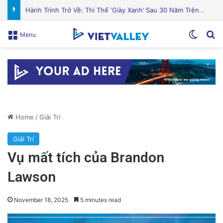
Cá hồi nướng gia vị Địa Trung Hải thơm ngon hấp dẫn
Switch
Se
Menu
Home
/
Giải Trí
Giải Trí
Vụ mất tích của Brandon
Lawson
November 18, 2025
5 minutes read