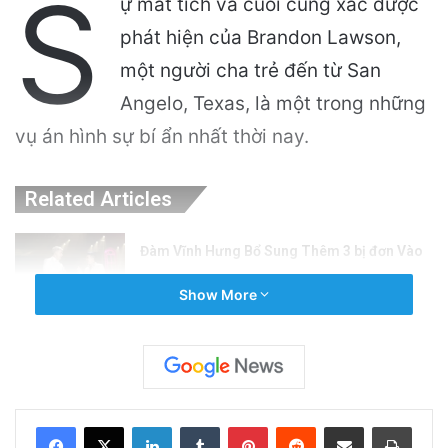
S
ự mất tích và cuối cùng xác được
phát hiện của Brandon Lawson,
một người cha trẻ đến từ San
Angelo, Texas, là một trong những
vụ án hình sự bí ẩn nhất thời nay.
Related Articles
Đàm Vĩnh Hưng Bổ Sung Thêm 3 bị đơn Vào
Hồ Sơ Kiện
Show More
July 9, 2026
8 Người Trong Nhóm Tour Chết Trong Trận
Lở Tuyết Tahoe
February 21, 2026
LinkedIn
Tumblr
Pinterest
Reddit
Share via Email
Print