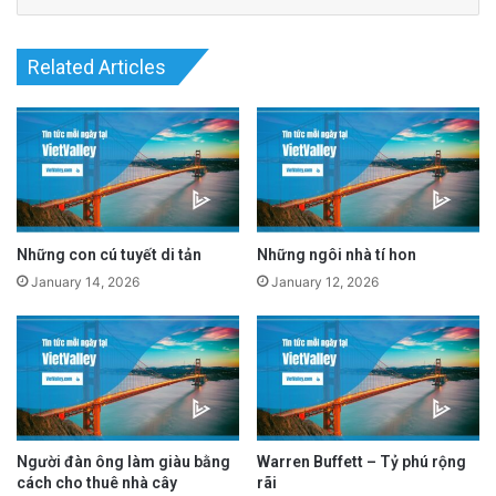
mới.
Related Articles
Vào những năm 1930, ông định cư tại Winton,
một thị trấn nhỏ lấp lánh dưới ánh nắng chói
chang. Tại đây, với ít ỏi công cụ và một máy
bơm nước, Willie bắt đầu trồng rau trên một
mảnh đất nhỏ ven bờ sông khô cạn.
Những con cú tuyết di tản
Những ngôi nhà tí hon
January 14, 2026
January 12, 2026
advertisement
Người đàn ông làm giàu bằng
Warren Buffett – Tỷ phú rộng
cách cho thuê nhà cây
rãi