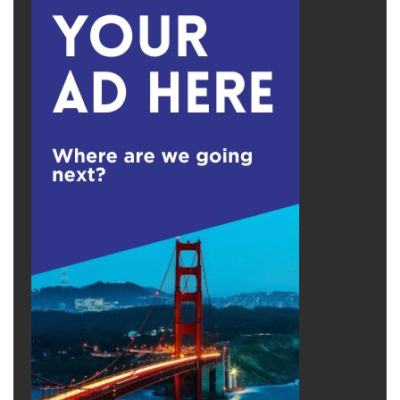
động. Mỗi luống rau, mỗi trái dưa hấu là kết
quả của nỗ lực bền bỉ, là minh chứng cho ý chí
vượt lên khắc nghiệt của thiên nhiên. Khi ông
qua đời vào năm 2007, ở tuổi gần 98, Winton
thương tiếc một trong những người hùng thầm
lặng của mình. Họ tổ chức những buổi lễ
tưởng nhớ, kể lại câu chuyện về “Người trồng
vườn giữa vùng cát bụi” và nhắc nhau về tấm
gương nhân ái mà Willie để lại.
Ngày nay, tên tuổi của ông vẫn sống mãi trong
“Vườn Di Sản Willie Mar,” một công trình tưởng
niệm sống động dành cho người đã biến bụi
đỏ thành sự sung túc và chứng minh rằng cảm