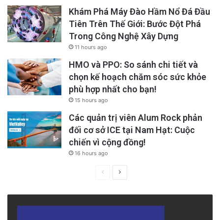
tình cảm và sự gắn bó. Người ta kể rằng ông
Khám Phá Máy Đào Hầm Nổ Đá Đầu
thường nhường rau tốt nhất cho những gia
Tiên Trên Thế Giới: Bước Đột Phá
Trong Công Nghệ Xây Dựng
đình có con nhỏ, và khi ai đó cần, ông sẵn
11 hours ago
sàng cho không mà không một lời than phiền.
HMO và PPO: So sánh chi tiết và
Vườn rau của Willie không chỉ là nguồn thực
chọn kế hoạch chăm sóc sức khỏe
phẩm, mà còn là nơi gặp gỡ, trò chuyện và
phù hợp nhất cho bạn!
15 hours ago
chia sẻ. Trong một thị trấn nhỏ, nơi mọi người
Các quản trị viên Alum Rock phản
hầu như quen biết nhau, Willie trở thành trung
đối cơ sở ICE tại Nam Hạt: Cuộc
tâm của sự kết nối cộng đồng – một điểm tựa
chiến vì cộng đồng!
tinh thần, một hình ảnh của lòng kiên nhẫn và
16 hours ago
nhân hậu.
Previous
Next
page
page
Bàn tay của Willie dần già đi, nhưng vẫn
nhuốm đỏ đất, dấu vết của cả một đời lao