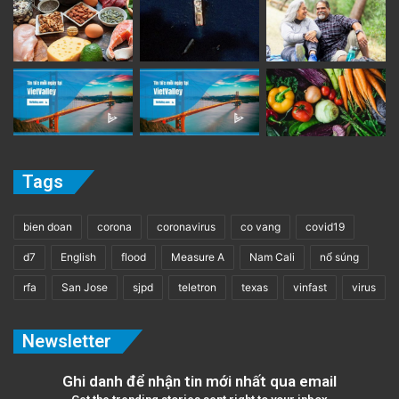
Tags
bien doan
corona
coronavirus
co vang
covid19
d7
English
flood
Measure A
Nam Cali
nổ súng
rfa
San Jose
sjpd
teletron
texas
vinfast
virus
Newsletter
Ghi danh để nhận tin mới nhất qua email