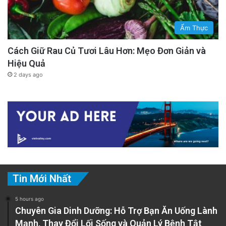
Ẩm Thực
Cách Giữ Rau Củ Tươi Lâu Hơn: Mẹo Đơn Giản và
Hiệu Quả
2 days ago
Tin Mới Nhất
5 hours ago
Chuyên Gia Dinh Dưỡng: Hỗ Trợ Bạn Ăn Uống Lành
Mạnh, Thay Đổi Lối Sống và Quản Lý Bệnh Tật