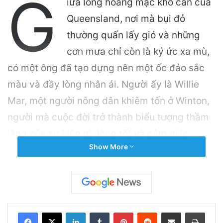
G
iữa lòng hoang mạc khô cằn của
Queensland, nơi mà bụi đỏ
thường quấn lấy gió và những
cơn mưa chỉ còn là ký ức xa mù,
có một ông đã tạo dựng nên một ốc đảo sắc
màu và đầy lòng nhân ái. Người ấy là Willie
Mar, một người nông dân khiêm tốn ở Winton,
người mà cuộc đời trở thành biểu tượng thầm
lặng của sự kiên trì, lòng tốt và cảm giác
Show More
thuộc về nơi ấy.
Related Articles
Đàm Vĩnh Hưng Bổ Sung Thêm 3 bị đơn Vào
LinkedIn
Tumblr
Pinterest
Reddit
Share via Email
Print