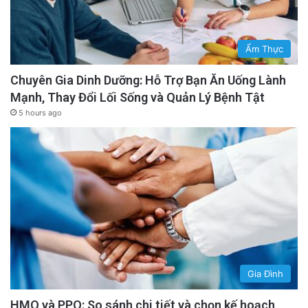
Ẩm Thực
Chuyên Gia Dinh Dưỡng: Hỗ Trợ Bạn Ăn Uống Lành
Mạnh, Thay Đổi Lối Sống và Quản Lý Bệnh Tật
5 hours ago
Gia Đình
HMO và PPO: So sánh chi tiết và chọn kế hoạch