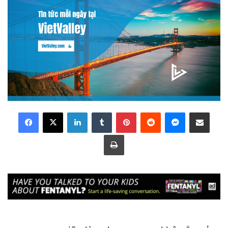
LinkedIn
Tumblr
Pinterest
Reddit
Messenger
Share via Email
Print