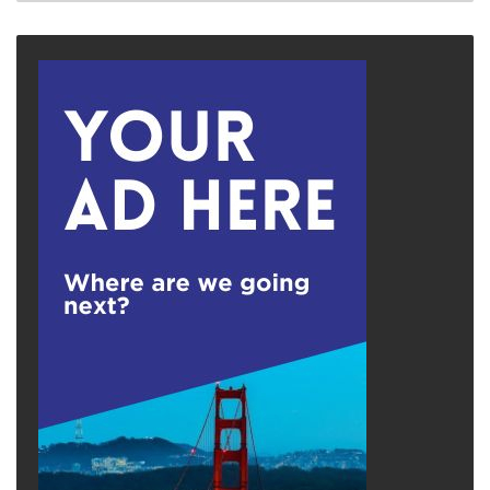
The post
Willie Mar: Người trồng vườn Winton
giữa vùng bụi đỏ
appeared first on
Saigon
Nhỏ
.