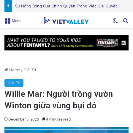
Khám Phá Máy Đào Hầm Nổ Đá Đầu Tiên Trên Thế Giới: Bước Đột Phá Trong Công Nghệ Xây Dựng
Switch
Se
Menu
Home
/
Giải Trí
Giải Trí
Willie Mar: Người trồng vườn
Winton giữa vùng bụi đỏ
December 5, 2025
4 minutes read