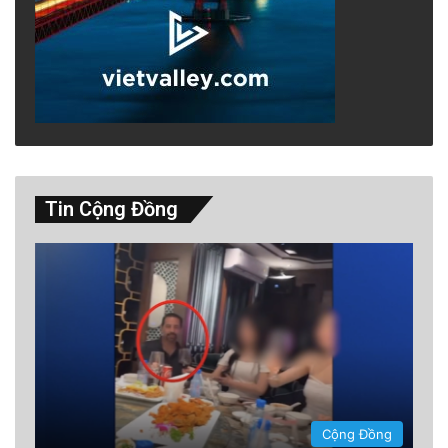
giác thuộc về một nơi không phải là thứ bẩm
sinh, mà là thứ bạn gieo trồng. Du khách đến
đây có thể nhìn thấy những luống rau, hoa quả
và cây cối xanh tươi, nhưng quan trọng hơn,
họ cảm nhận được tinh thần của Willie, sự kiên
cường, lòng tốt và sự hòa hợp giữa các nền
Tin Cộng Đồng
văn hóa.
Cộng Đồng