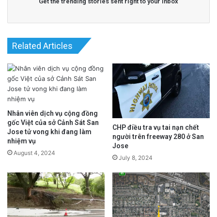
Get the trending stories sent right to your inbox
yêu cầu giảm tốc độ.
Đọc tin tiếng Anh tại đây.
Related Articles
advertisement
Nhân viên dịch vụ cộng đồng
gốc Việt của sở Cảnh Sát San
CHP điều tra vụ tai nạn chết
Jose tử vong khi đang làm
người trên freeway 280 ở San
nhiệm vụ
Jose
August 4, 2024
July 8, 2024