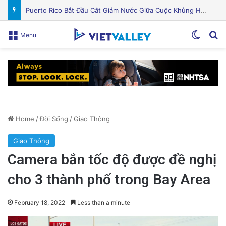
Quỹ Đất Silicon Valley Khởi Động Nâng Cấp Căn Hộ Cũ Kỹ Thuật Hiện Đại
Switch
Se
Menu
Home
/
Đời Sống
/
Giao Thông
Giao Thông
Camera bắn tốc độ được đề nghị
cho 3 thành phố trong Bay Area
February 18, 2022
Less than a minute