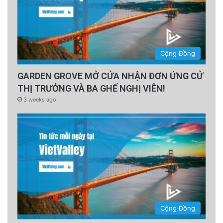
Cộng Đồng
GARDEN GROVE MỞ CỬA NHẬN ĐƠN ỨNG CỬ
THỊ TRƯỞNG VÀ BA GHẾ NGHỊ VIÊN!
3 weeks ago
Cộng Đồng