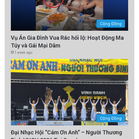
Cộng Đồng
Vụ Án Gia Đình Vua Rác hối lộ: Hoạt Động Ma
Túy và Gái Mại Dâm
1 week ago
Cộng Đồng
Đại Nhạc Hội “Cám Ơn Anh” – Người Thương