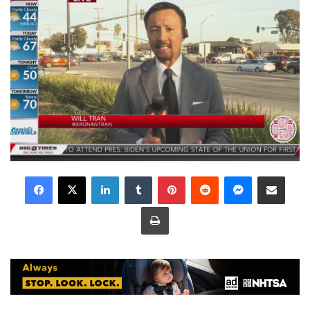
LinkedIn
Tumblr
Pinterest
Reddit
Messenger
Share via Email
Print