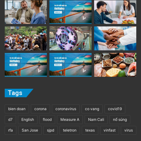
Tags
bien doan
corona
coronavirus
co vang
covid19
d7
English
flood
Measure A
Nam Cali
nổ súng
rfa
San Jose
sjpd
teletron
texas
vinfast
virus