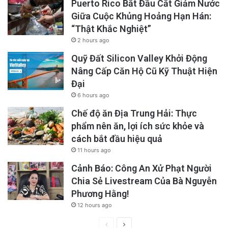
Puerto Rico Bắt Đầu Cắt Giảm Nước
Giữa Cuộc Khủng Hoảng Hạn Hán:
“Thật Khắc Nghiệt”
2 hours ago
Quỹ Đất Silicon Valley Khởi Động
Nâng Cấp Căn Hộ Cũ Kỹ Thuật Hiện
Đại
6 hours ago
Chế độ ăn Địa Trung Hải: Thực
phẩm nên ăn, lợi ích sức khỏe và
cách bắt đầu hiệu quả
11 hours ago
Cảnh Báo: Công An Xử Phạt Người
Chia Sẻ Livestream Của Bà Nguyễn
Phương Hằng!
12 hours ago
Previous
Next