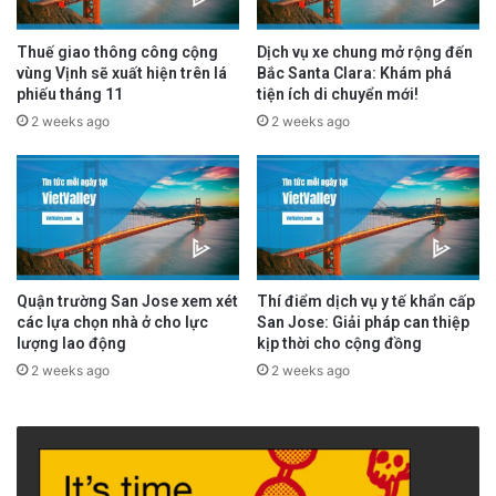
Thuế giao thông công cộng
Dịch vụ xe chung mở rộng đến
vùng Vịnh sẽ xuất hiện trên lá
Bắc Santa Clara: Khám phá
phiếu tháng 11
tiện ích di chuyển mới!
2 weeks ago
2 weeks ago
Quận trường San Jose xem xét
Thí điểm dịch vụ y tế khẩn cấp
các lựa chọn nhà ở cho lực
San Jose: Giải pháp can thiệp
lượng lao động
kịp thời cho cộng đồng
2 weeks ago
2 weeks ago