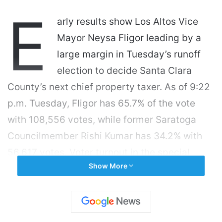
E
arly results show Los Altos Vice
Mayor Neysa Fligor leading by a
large margin in Tuesday’s runoff
election to decide Santa Clara
County’s next chief property taxer. As of 9:22
p.m. Tuesday, Fligor has 65.7% of the vote
with 108,556 votes, while former Saratoga
Councilmember Rishi Kumar has 34.2% with
56,617 votes. Voter turnout in the special
Show More
election — amid the holidays — is roughly
15.4%. Whoever wins will helm the office
responsible for assessing the property values
that make up the county’s more than $700