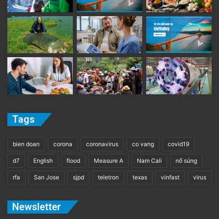
Tags
bien doan
corona
coronavirus
co vang
covid19
d7
English
flood
Measure A
Nam Cali
nổ súng
rfa
San Jose
sjpd
teletron
texas
vinfast
virus
Newsletter