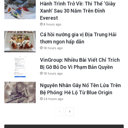
Hành Trình Trở Về: Thi Thể ‘Giày
Xanh’ Sau 30 Năm Trên Đỉnh
Everest
8 hours ago
Cá hồi nướng gia vị Địa Trung Hải
thơm ngon hấp dẫn
18 hours ago
VinGroup: Nhiều Bài Viết Chỉ Trích
Bị Gỡ Bỏ Do Vi Phạm Bản Quyền
18 hours ago
Nguyên Nhân Gây Nổ Tên Lửa Trên
Bệ Phóng: Hé Lộ Từ Blue Origin
24 hours ago
Previous
Next
page
page