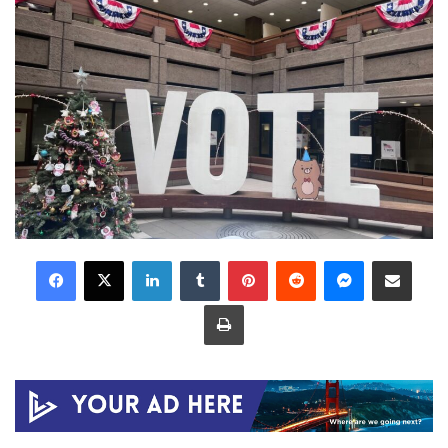
LinkedIn
Tumblr
Pinterest
Reddit
Messenger
Share via Email
Print