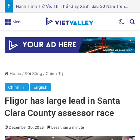
Cá hồi nướng gia vị Địa Trung Hải thơm ngon hấp dẫn
Switch
Se
Menu
Home
/
Đời Sống
/
Chính Trị
Chính Trị
English
Fligor has large lead in Santa
Clara County assessor race
December 30, 2025
Less than a minute