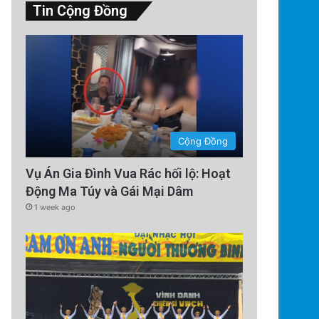
Tin Cộng Đồng
Cộng Đồng
Vụ Án Gia Đình Vua Rác hối lộ: Hoạt
Động Ma Túy và Gái Mại Dâm
1 week ago
Chính Trị
1 week ago