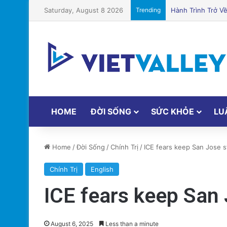
Saturday, August 8 2026
Trending
Cá hồi nướng gia 
HOME
ĐỜI SỐNG
SỨC KHỎE
LU
Home
/
Đời Sống
/
Chính Trị
/
ICE fears keep San Jose 
Chính Trị
English
ICE fears keep San
August 6, 2025
Less than a minute