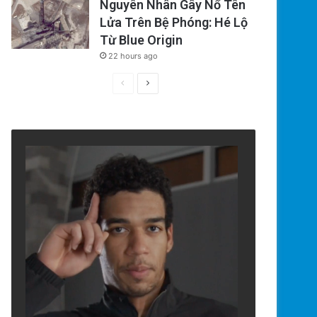
Nguyên Nhân Gây Nổ Tên
Lửa Trên Bệ Phóng: Hé Lộ
Từ Blue Origin
22 hours ago
Previous
Next
page
page