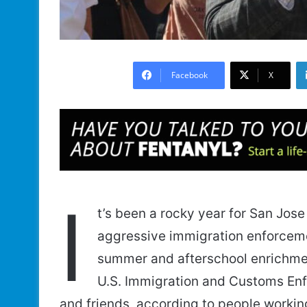
Facebook
X
I
t’s been a rocky year for San Jos
aggressive immigration enforceme
summer and afterschool enrichmen
U.S. Immigration and Customs Enf
and friends, according to people working