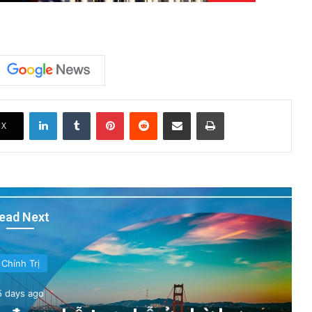
LinkedIn
Tumblr
Pinterest
Reddit
Share via Email
Print
X
ead Next
Chính Trị
5 days ago