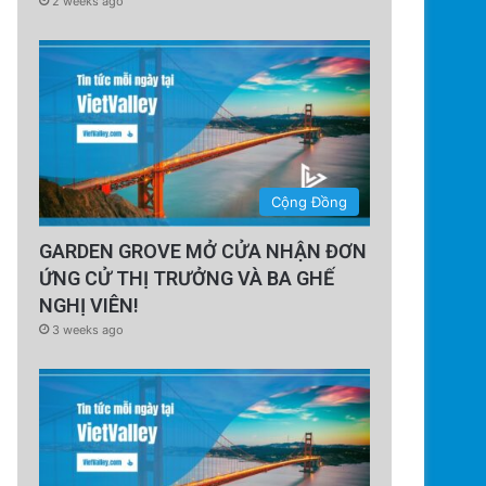
2 weeks ago
Cộng Đồng
GARDEN GROVE MỞ CỬA NHẬN ĐƠN
ỨNG CỬ THỊ TRƯỞNG VÀ BA GHẾ
NGHỊ VIÊN!
3 weeks ago