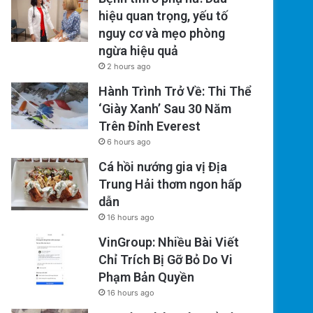
hiệu quan trọng, yếu tố
nguy cơ và mẹo phòng
ngừa hiệu quả
2 hours ago
Hành Trình Trở Về: Thi Thể
‘Giày Xanh’ Sau 30 Năm
Trên Đỉnh Everest
6 hours ago
Cá hồi nướng gia vị Địa
Trung Hải thơm ngon hấp
dẫn
16 hours ago
VinGroup: Nhiều Bài Viết
Chỉ Trích Bị Gỡ Bỏ Do Vi
Phạm Bản Quyền
16 hours ago