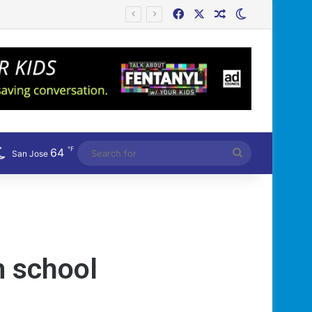
Facebook
X
Random Article
Switch skin
℉
64
Search
San Jose
for
m school