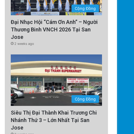
Hạn chế visa cho sinh viên qu
Cộng Đồng
mới cho Silicon V
Đại Nhạc Hội “Cám Ơn Anh” – Người
Thương Binh VNCH 2026 Tại San
Jose
2 weeks ago
Cộng Đồng
Siêu Thị Đại Thành Khai Trương Chi
Nhánh Thứ 3 – Lớn Nhất Tại San
Jose