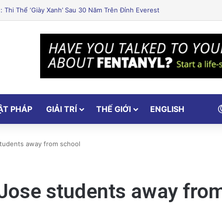
vị Địa Trung Hải thơm ngon hấp dẫn
ẬT PHÁP
GIẢI TRÍ
THẾ GIỚI
ENGLISH
students away from school
 Jose students away fro