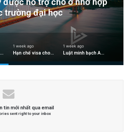
ey được hỗ trợ chỗ ở nhờ hợp
c trường đại học
1 week ago
1 week ago
Sinh viên Silicon Valley được hỗ trợ chỗ ở nhờ hợp tác giữa các trường đại học
Hạn chế visa cho sinh viên quốc tế: Thách thức mới cho Silicon Valley
Luật minh bạch AI của các nhà lập pháp Vùng Vịnh có hiệu lực từ Thứ Bảy
n tin mới nhất qua email
ories sent right to your inbox