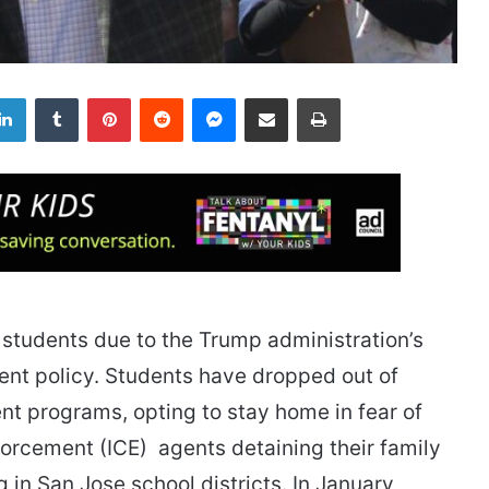
LinkedIn
Tumblr
Pinterest
Reddit
Messenger
Share via Email
Print
e students due to the Trump administration’s
nt policy. Students have dropped out of
t programs, opting to stay home in fear of
orcement (ICE) agents detaining their family
 in San Jose school districts. In January,