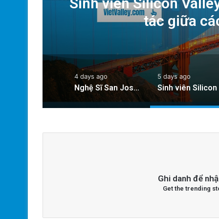
o
Sinh viên Silicon Vall
tác giữa cá
4 days ago
5 days ago
Nghệ Sĩ San Jose Bảo Tồn Nghệ Thuật Mexico Đang Dần Biến Mất
Ghi danh để nhậ
Get the trending st