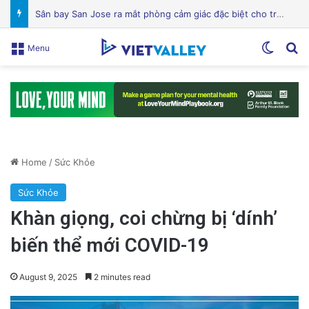
Mỹ lên án Trung Quốc lợi dụng vấn đề môi trường để tăng cường yêu sách Biển Đông
Switch
Se
Menu
Home
/
Sức Khỏe
Sức Khỏe
Khàn giọng, coi chừng bị ‘dính’
biến thể mới COVID-19
August 9, 2025
2 minutes read