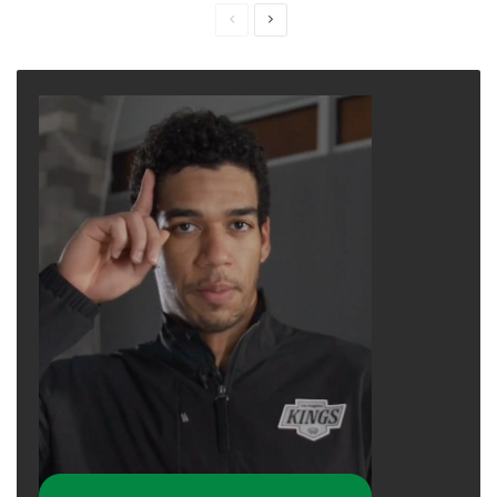
Previous
Next
vì COVID-19.
page
page
Mặc dù khàn giọng là triệu chứng đặc trưng
của Stratus, nhưng biến thể này còn gây ra
một loạt triệu chứng tương tự những biến thể
khác, như sốt hoặc ớn lạnh, ho, khó thở, đau
họng, nghẹt mũi và chảy mũi, mất vị giác hoặc
khứu giác, mệt mỏi, đau nhức cơ và thân thể,
nhức đầu, muốn ói và ói, và tiêu chảy.
advertisement