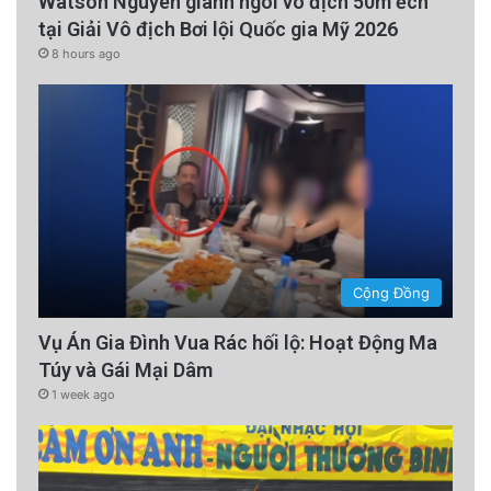
Watson Nguyen giành ngôi vô địch 50m ếch
tại Giải Vô địch Bơi lội Quốc gia Mỹ 2026
8 hours ago
Cộng Đồng
Vụ Án Gia Đình Vua Rác hối lộ: Hoạt Động Ma
Túy và Gái Mại Dâm
1 week ago