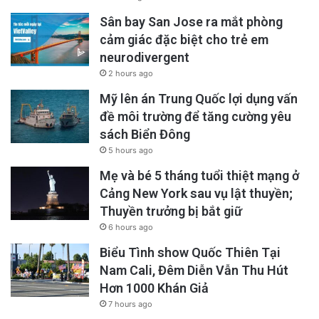
Sân bay San Jose ra mắt phòng
cảm giác đặc biệt cho trẻ em
neurodivergent
2 hours ago
Mỹ lên án Trung Quốc lợi dụng vấn
đề môi trường để tăng cường yêu
sách Biển Đông
5 hours ago
Mẹ và bé 5 tháng tuổi thiệt mạng ở
Cảng New York sau vụ lật thuyền;
Hiện tại, California có 75 địa điểm lấy mẫu
Thuyền trưởng bị bắt giữ
nước thải và mức độ hoạt động của virus
6 hours ago
COVID-19 đang cao.
Biểu Tình show Quốc Thiên Tại
Nam Cali, Đêm Diễn Vẫn Thu Hút
Trong tuần lễ kết thúc vào ngày 31 Tháng Bảy,
Hơn 1000 Khán Giả
7 hours ago
1.03% số lượt người đi cấp cứu ở California là