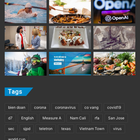
Tags
bien doan
corona
coronavirus
co vang
covid19
d7
English
Measure A
Nam Cali
rfa
San Jose
sec
sjpd
teletron
texas
Vietnam Town
virus
world cup