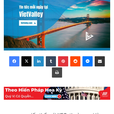
LinkedIn
Tumblr
Pinterest
Reddit
Messenger
Share via Email
Print