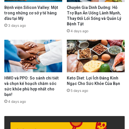
Tế Thế Giới (WHO) xếp loại XFG là “biến thể
Bệnh viện Silicon Valley: Một
Chuyên Gia Dinh Dưỡng: Hỗ
đang được theo dõi.”
trong những cơ sở y tế hàng
Trợ Bạn Ăn Uống Lành Mạnh,
đầu tại Mỹ
Thay Đổi Lối Sống và Quản Lý
Bệnh Tật
3 days ago
Hiện nay, có thể rất khó hiểu hết mức độ hoạt
4 days ago
động của virus COVID-19 vì chính sách y tế
liên bang và tiểu bang đã thay đổi. Nhưng một
số yếu tố quan trọng có thể giúp hiểu được
phần nào tình hình COVID-19 ở California hiện
nay.
HMO và PPO: So sánh chi tiết
Keto Diet: Lợi Ích Đáng Kinh
và chọn kế hoạch chăm sóc
Ngạc Cho Sức Khỏe Của Bạn
sức khỏe phù hợp nhất cho
Tính tới ngày 29 Tháng Bảy, mô hình dự đoán
5 days ago
bạn!
COVID-19 cho thấy số ca ở California có lẽ
4 days ago
đang tăng, CDC cho hay.
Nhìn chung, mô hình dự đoán cho thấy số ca