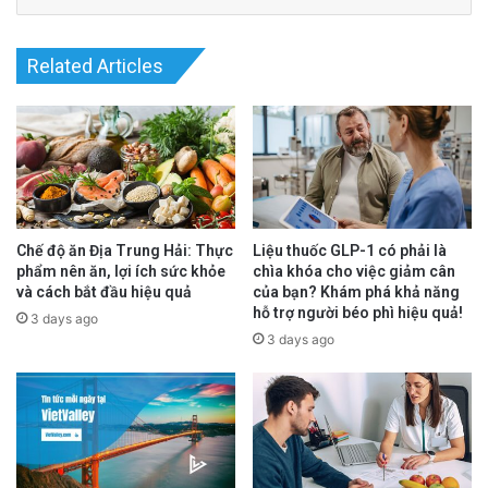
Related Articles
Chế độ ăn Địa Trung Hải: Thực
Liệu thuốc GLP-1 có phải là
phẩm nên ăn, lợi ích sức khỏe
chìa khóa cho việc giảm cân
và cách bắt đầu hiệu quả
của bạn? Khám phá khả năng
Stratus được phát giác lần đầu tiên ở Đông
hỗ trợ người béo phì hiệu quả!
3 days ago
3 days ago
Nam Á hồi Tháng Giêng, nhưng tới Tháng Năm
mới xuất hiện trong những bản phúc trình theo
dõi của Mỹ. Lúc đó, biến thể này chiếm 0% số
ca COVID-19 ở Mỹ. Hồi Tháng Sáu, Tổ Chức Y