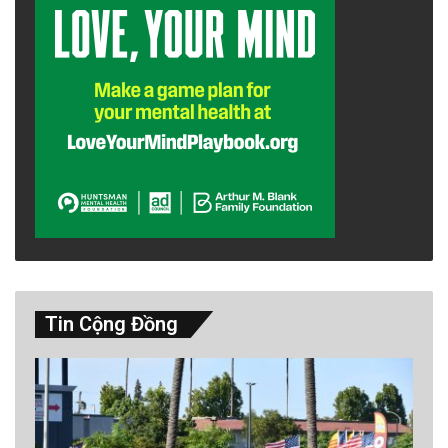
Stratus có lẽ giỏi né tránh khả năng miễn dịch
của con người hơn những biến thể khác, giới
chuyên gia lưu ý. Mặc dù quy định chích ngừa
Tin Cộng Đồng
đang thay đổi, nhưng trang web CDC vẫn cho
hay vaccine COVID-19 giúp phòng ngừa “bệnh
nặng, vào bệnh viện, và thiệt mạng.”