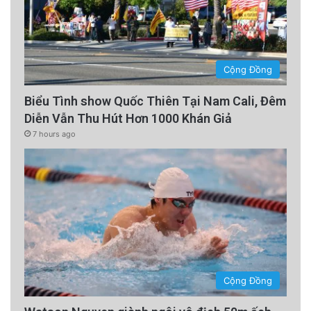
The post
Khàn giọng, coi chừng bị ‘dính’ biến
thể mới COVID-19
appeared first on
Saigon
Nhỏ
.
Cộng Đồng
Biểu Tình show Quốc Thiên Tại Nam Cali, Đêm
Diễn Vẫn Thu Hút Hơn 1000 Khán Giả
advertisement
7 hours ago
Cộng Đồng