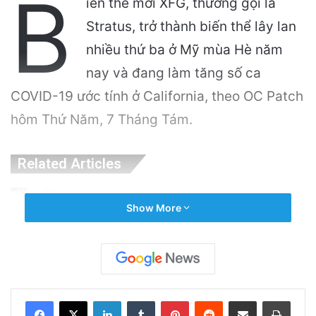
B
iến thể mới XFG, thường gọi là
Stratus, trở thành biến thể lây lan
nhiều thứ ba ở Mỹ mùa Hè năm
nay và đang làm tăng số ca
COVID-19 ước tính ở California, theo OC Patch
hôm Thứ Năm, 7 Tháng Tám.
Related Articles
Sức Khỏe Tâm Thần Phụ Nữ: Hiểu Rõ Về Lo
Show More
Âu và Trầm Cảm Cùng Cách Nhận Hỗ Trợ Tốt
Nhất
1 hour ago
Sân bay San Jose ra mắt phòng cảm giác
LinkedIn
Tumblr
Pinterest
Reddit
Share via Email
Print