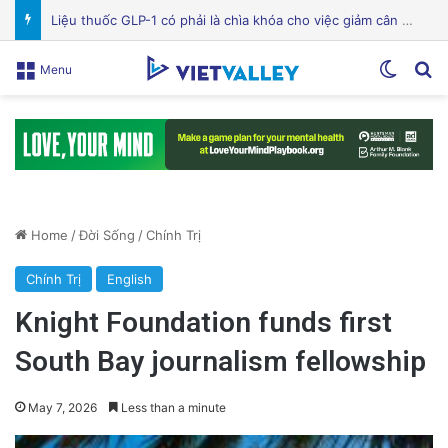
Bệnh viện Silicon Valley: Một trong những cơ sở y tế hàng đầu tại Mỹ
Switch
Se
Menu
Home
/
Đời Sống
/
Chính Trị
Chính Trị
English
Knight Foundation funds first
South Bay journalism fellowship
May 7, 2026
Less than a minute