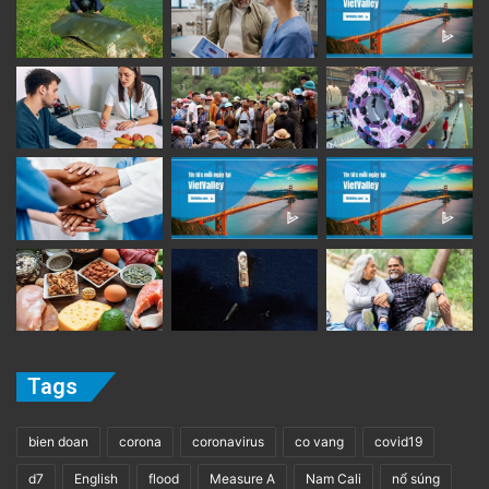
Tags
bien doan
corona
coronavirus
co vang
covid19
d7
English
flood
Measure A
Nam Cali
nổ súng