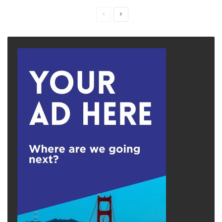
Previous
Next
page
page