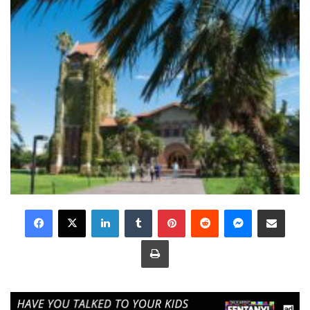
LinkedIn
Tumblr
Pinterest
Reddit
Messenger
Share via Email
Print