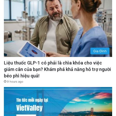
Gia Đình
Liệu thuốc GLP-1 có phải là chìa khóa cho việc
giảm cân của bạn? Khám phá khả năng hỗ trợ người
béo phì hiệu quả!
9 hours ago