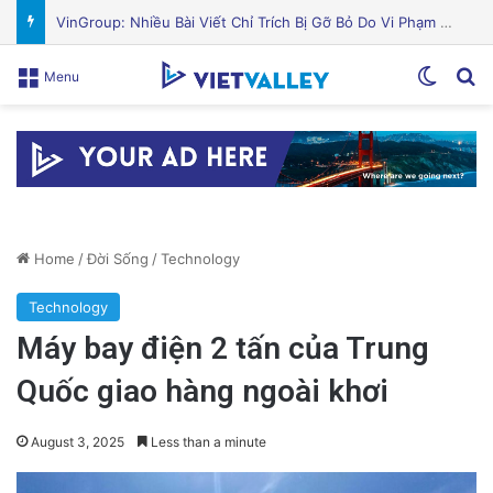
Nguyên Nhân Gây Nổ Tên Lửa Trên Bệ Phóng: Hé Lộ Từ Blue Origin
Switch
Se
Menu
Home
/
Đời Sống
/
Technology
Technology
Máy bay điện 2 tấn của Trung
Quốc giao hàng ngoài khơi
August 3, 2025
Less than a minute