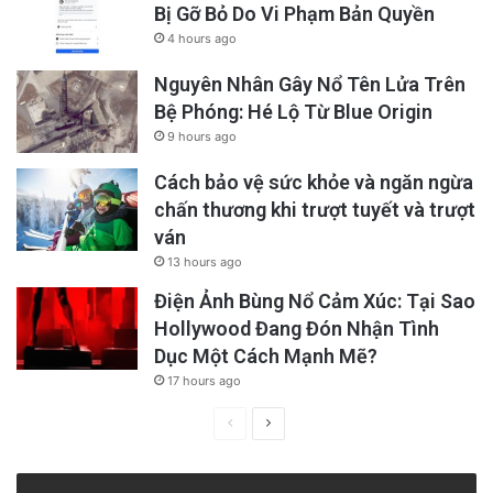
Bị Gỡ Bỏ Do Vi Phạm Bản Quyền
4 hours ago
Nguyên Nhân Gây Nổ Tên Lửa Trên
Bệ Phóng: Hé Lộ Từ Blue Origin
9 hours ago
Cách bảo vệ sức khỏe và ngăn ngừa
chấn thương khi trượt tuyết và trượt
ván
13 hours ago
Điện Ảnh Bùng Nổ Cảm Xúc: Tại Sao
Hollywood Đang Đón Nhận Tình
Dục Một Cách Mạnh Mẽ?
17 hours ago
Previous
Next
page
page