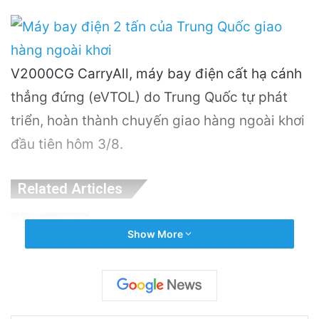
V2000CG CarryAll, máy bay điện cất hạ cánh
thẳng đứng (eVTOL) do Trung Quốc tự phát
triển, hoàn thành chuyến giao hàng ngoài khơi
đầu tiên hôm 3/8.
Related Articles
Nguyên Nhân Gây Nổ Tên Lửa Trên Bệ
Show More
Phóng: Hé Lộ Từ Blue Origin
9 hours ago
PGS.TS Hà Đình Đức: Di sản và Hành trình