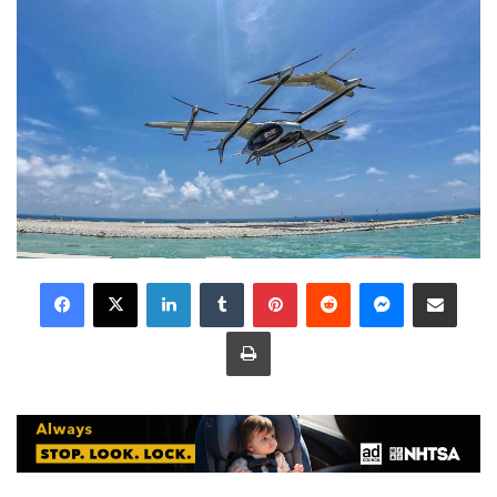
LinkedIn
Tumblr
Pinterest
Reddit
Messenger
Share via Email
Print