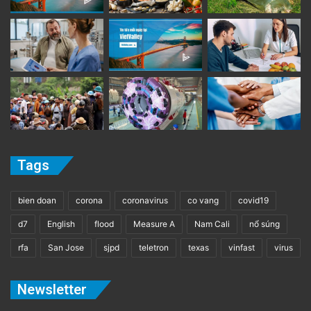
Tags
bien doan
corona
coronavirus
co vang
covid19
d7
English
flood
Measure A
Nam Cali
nổ súng
rfa
San Jose
sjpd
teletron
texas
vinfast
virus
Newsletter