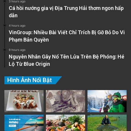
3 hours ago
Cá hồi nướng gia vị Địa Trung Hải thơm ngon hấp
dẫn
4 hours ago
VinGroup: Nhiều Bài Viết Chỉ Trích Bị Gỡ Bỏ Do Vi
Phạm Bản Quyền
9 hours ago
Nguyên Nhân Gây Nổ Tên Lửa Trên Bệ Phóng: Hé
Lộ Từ Blue Origin
Hình Ảnh Nổi Bật