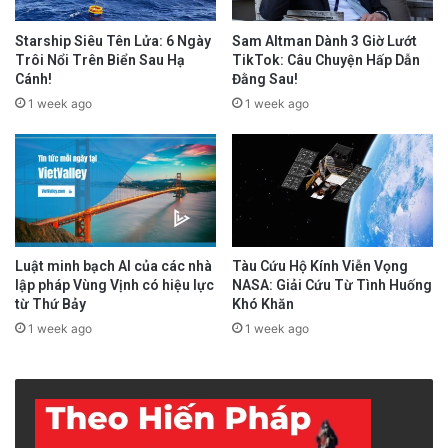
Starship Siêu Tên Lửa: 6 Ngày
Sam Altman Dành 3 Giờ Lướt
Trôi Nổi Trên Biển Sau Hạ
TikTok: Câu Chuyện Hấp Dẫn
Cánh!
Đằng Sau!
1 week ago
1 week ago
Luật minh bạch AI của các nhà
Tàu Cứu Hộ Kính Viễn Vọng
lập pháp Vùng Vịnh có hiệu lực
NASA: Giải Cứu Từ Tình Huống
từ Thứ Bảy
Khó Khăn
1 week ago
1 week ago