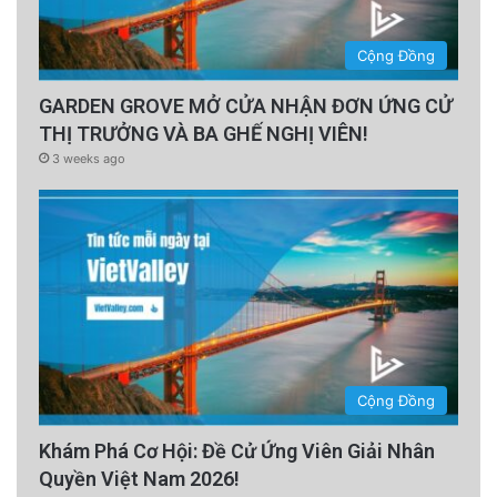
Cộng Đồng
GARDEN GROVE MỞ CỬA NHẬN ĐƠN ỨNG CỬ
THỊ TRƯỞNG VÀ BA GHẾ NGHỊ VIÊN!
3 weeks ago
Cộng Đồng
Khám Phá Cơ Hội: Đề Cử Ứng Viên Giải Nhân
Quyền Việt Nam 2026!