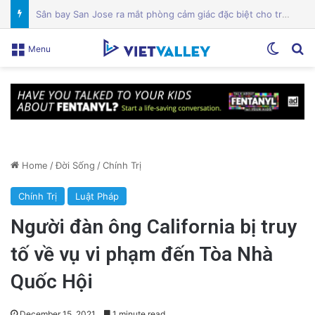
Mỹ lên án Trung Quốc lợi dụng vấn đề môi trường để tăng cường yêu sách Biển Đông
Switch
Se
Menu
Home
/
Đời Sống
/
Chính Trị
Chính Trị
Luật Pháp
Người đàn ông California bị truy
tố về vụ vi phạm đến Tòa Nhà
Quốc Hội
December 15, 2021
1 minute read