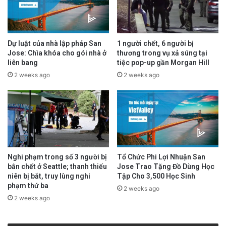
Neumann là # AFO-171 trong các bức ảnh tìm
kiếm thông tin cũng như văn phòng hiện
trường San Francisco của FBI.
Dự luật của nhà lập pháp San
1 người chết, 6 người bị
Jose: Chìa khóa cho gói nhà ở
thương trong vụ xả súng tại
liên bang
tiệc pop-up gần Morgan Hill
Kể từ ngày 6 tháng 1, hơn 700 cá nhân đã bị
2 weeks ago
2 weeks ago
bắt ở gần 50 tiểu bang vì các tội danh liên
quan đến vụ vi phạm Tòa Nhà Quốc Hội Hoa
Kỳ, bao gồm hơn 220 cá nhân bị buộc tội tấn
công hoặc cản trở việc thực thi pháp luật.
Nghi phạm trong số 3 người bị
Tổ Chức Phi Lợi Nhuận San
Bất kỳ ai có thông tin đều có thể gọi 1-800-
bắn chết ở Seattle; thanh thiếu
Jose Trao Tặng Đồ Dùng Học
niên bị bắt, truy lùng nghi
Tập Cho 3,500 Học Sinh
CALL-FBI (800-225-5324) hoặc truy cập
phạm thứ ba
2 weeks ago
tips.fbi.gov.
2 weeks ago