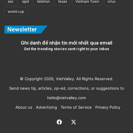
sec
sjpd
teletron
texas
Vietnam Town
virus
world cup
Newsletter
Ghi danh để nhận tin mới nhất qua email
Get the trending stories sent right to your inbox
© Copyright 2026, VietValley. All Rights Reserved.
Send news tip, articles, op-ed, corrections, or suggestions to
hello@vietvalley.com
About us
Advertising
Terms of Service
Privacy Policy
Facebook
X