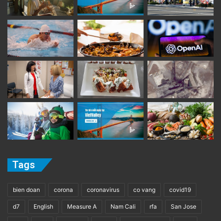
Tags
bien doan
corona
coronavirus
co vang
covid19
d7
English
Measure A
Nam Cali
rfa
San Jose