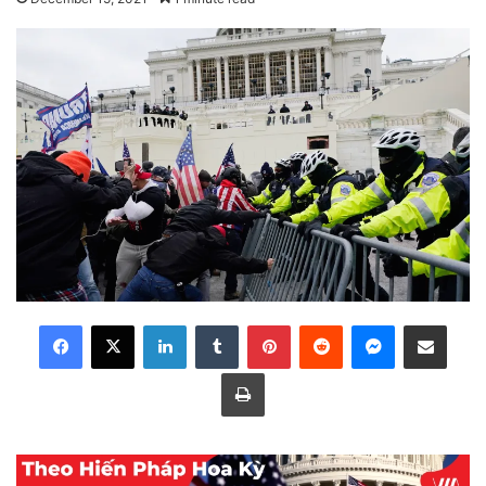
LinkedIn
Tumblr
Pinterest
Reddit
Messenger
Share via Email
Print