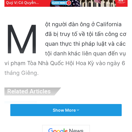
M
ột người đàn ông ở California
đã bị truy tố về tội tấn công cơ
quan thực thi pháp luật và các
tội danh khác liên quan đến vụ
vi phạm Tòa Nhà Quốc Hội Hoa Kỳ vào ngày 6
tháng Giêng.
Related Articles
Sân bay San Jose ra mắt phòng cảm giác
Show More
đặc biệt cho trẻ em neurodivergent
51 minutes ago