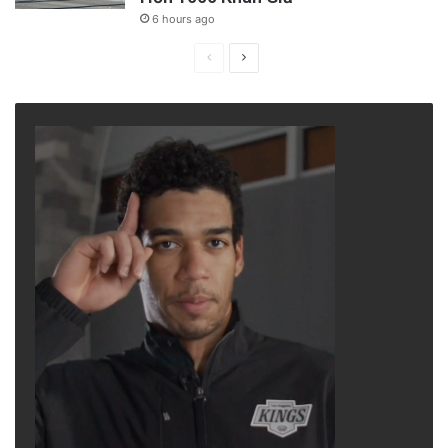
6 hours ago
Previous
Next
page
page