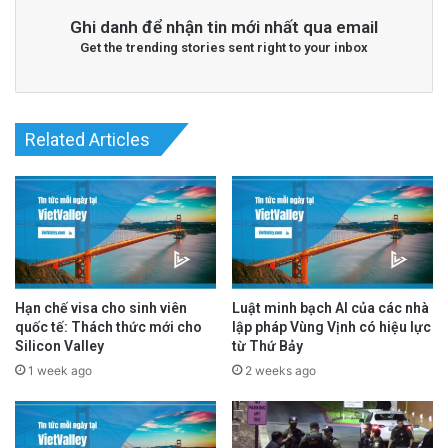
Ghi danh để nhận tin mới nhất qua email
advertisement
Get the trending stories sent right to your inbox
Related Articles
Hạn chế visa cho sinh viên
Luật minh bạch AI của các nhà
quốc tế: Thách thức mới cho
lập pháp Vùng Vịnh có hiệu lực
Silicon Valley
từ Thứ Bảy
1 week ago
2 weeks ago
Văn phòng hiện trường Washington của FBI
đang tiếp tục điều tra vụ việc, nơi đã xác định