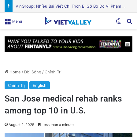
Nguyên Nhân Gây Nổ Tên Lửa Trên Bệ Phóng: Hé Lộ Từ Blue Origin
Switch
Se
Menu
Home
/
Đời Sống
/
Chính Trị
Chính Trị
English
San Jose medical rehab ranks
among top 10 in U.S.
August 2, 2025
Less than a minute