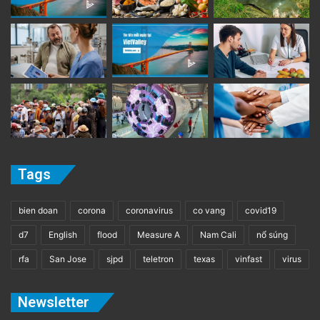
Tags
bien doan
corona
coronavirus
co vang
covid19
d7
English
flood
Measure A
Nam Cali
nổ súng
rfa
San Jose
sjpd
teletron
texas
vinfast
virus
Newsletter