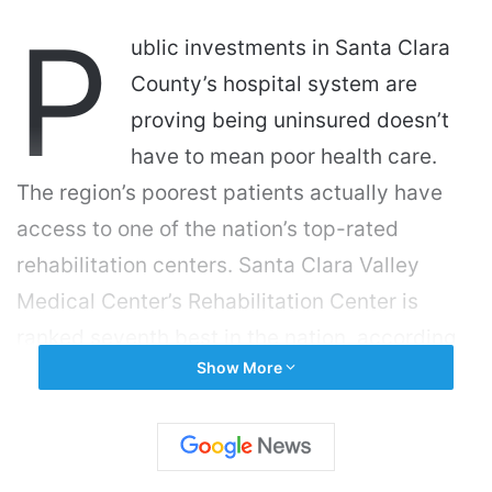
P
ublic investments in Santa Clara
County’s hospital system are
proving being uninsured doesn’t
have to mean poor health care.
The region’s poorest patients actually have
access to one of the nation’s top-rated
rehabilitation centers. Santa Clara Valley
Medical Center’s Rehabilitation Center is
ranked seventh best in the nation, according
Show More
to the 2025-26 U.S. News & World Report,
which evaluated more than 4,400 hospitals.
Valley Medical Center also received high
marks for its maternity, diabetes, pneumonia,