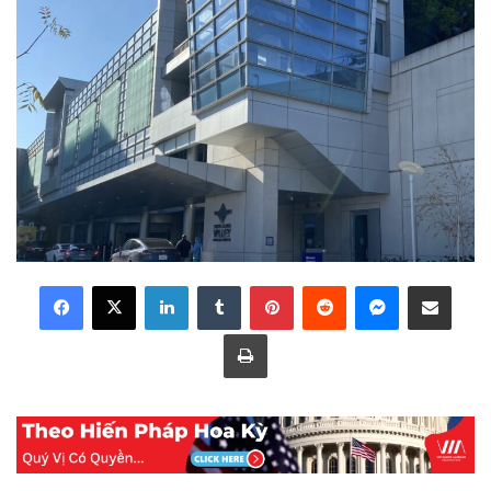
LinkedIn
Tumblr
Pinterest
Reddit
Messenger
Share via Email
Print