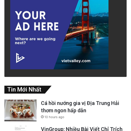
Tin Mới Nhất
Cá hồi nướng gia vị Địa Trung Hải
thơm ngon hấp dẫn
10 hours ago
VinGroup: Nhiều Bài Viết Chỉ Trích