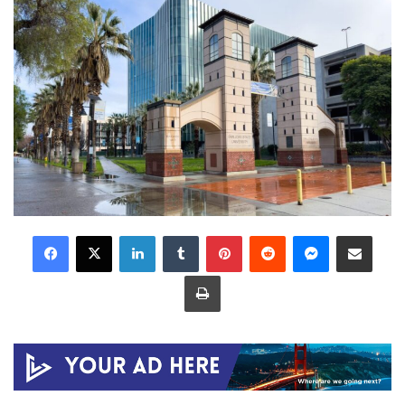
LinkedIn
Tumblr
Pinterest
Reddit
Messenger
Share via Email
Print