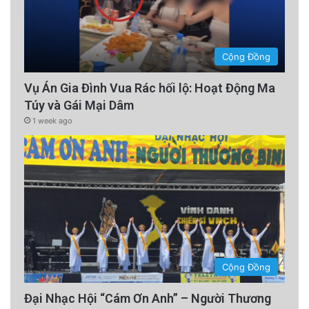
Cộng Đồng
Vụ Án Gia Đình Vua Rác hối lộ: Hoạt Động Ma
Túy và Gái Mại Dâm
1 week ago
Cộng Đồng
Đại Nhạc Hội “Cám Ơn Anh” – Người Thương