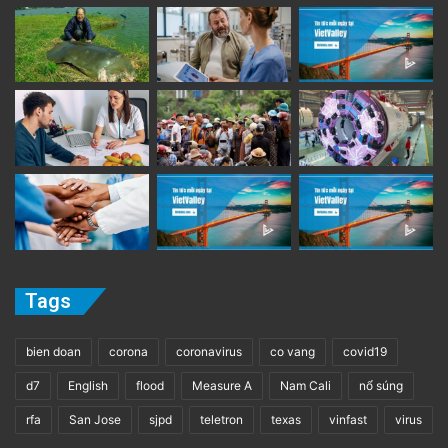
Tags
bien doan
corona
coronavirus
co vang
covid19
d7
English
flood
Measure A
Nam Cali
nổ súng
rfa
San Jose
sjpd
teletron
texas
vinfast
virus