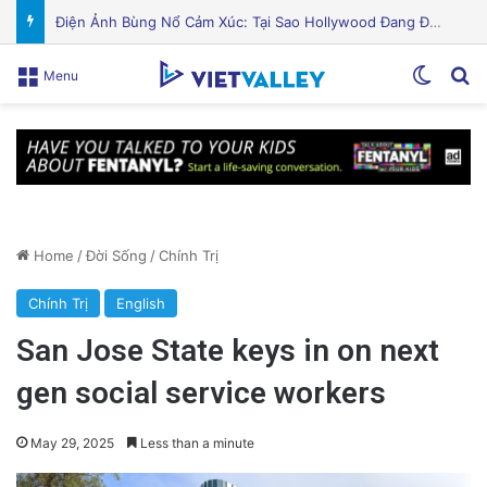
Puerto Rico Bắt Đầu Cắt Giảm Nước Giữa Cuộc Khủng Hoảng Hạn Hán: “Thật Khắc Nghiệt”
Switch
Se
Menu
Home
/
Đời Sống
/
Chính Trị
Chính Trị
English
San Jose State keys in on next
gen social service workers
May 29, 2025
Less than a minute