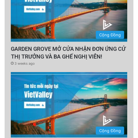
Cộng Đồng
GARDEN GROVE MỞ CỬA NHẬN ĐƠN ỨNG CỬ
THỊ TRƯỞNG VÀ BA GHẾ NGHỊ VIÊN!
3 weeks ago
Cộng Đồng