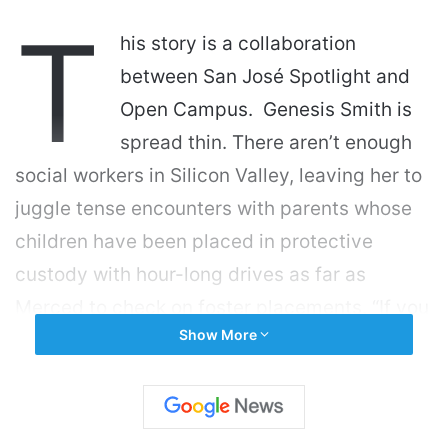
T
his story is a collaboration
between San José Spotlight and
Open Campus. Genesis Smith is
spread thin. There aren’t enough
social workers in Silicon Valley, leaving her to
juggle tense encounters with parents whose
children have been placed in protective
custody with hour-long drives as far as
Merced to check on foster placements. “If you
Show More
love your job, you will never work a day in
your life. I love my job. I look forward to work.
But I’m not going to pretend it’s not
emotionally draining,” Smith, a 25-year-old