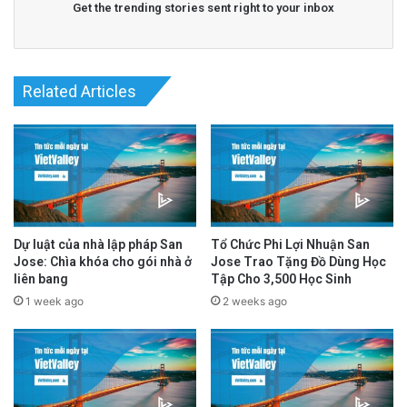
Get the trending stories sent right to your inbox
advertisement
Related Articles
Dự luật của nhà lập pháp San
Tổ Chức Phi Lợi Nhuận San
Jose: Chìa khóa cho gói nhà ở
Jose Trao Tặng Đồ Dùng Học
liên bang
Tập Cho 3,500 Học Sinh
1 week ago
2 weeks ago