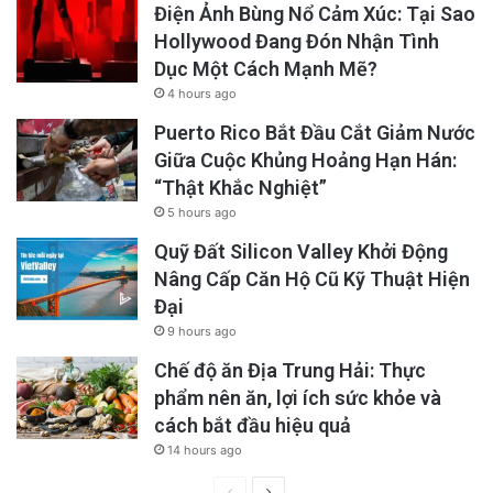
Điện Ảnh Bùng Nổ Cảm Xúc: Tại Sao
Hollywood Đang Đón Nhận Tình
Dục Một Cách Mạnh Mẽ?
4 hours ago
Puerto Rico Bắt Đầu Cắt Giảm Nước
Giữa Cuộc Khủng Hoảng Hạn Hán:
“Thật Khắc Nghiệt”
5 hours ago
Quỹ Đất Silicon Valley Khởi Động
Nâng Cấp Căn Hộ Cũ Kỹ Thuật Hiện
Đại
9 hours ago
Chế độ ăn Địa Trung Hải: Thực
phẩm nên ăn, lợi ích sức khỏe và
cách bắt đầu hiệu quả
14 hours ago
Previous
Next