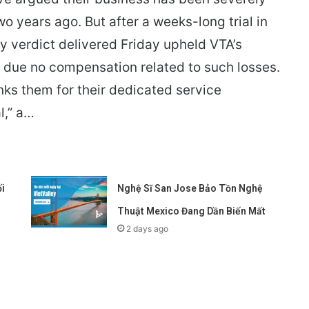
wo years ago. But after a weeks-long trial in
y verdict delivered Friday upheld VTA’s
 due no compensation related to such losses.
nks them for their dedicated service
l,” a…
i
Nghệ Sĩ San Jose Bảo Tồn Nghệ
Thuật Mexico Đang Dần Biến Mất
2 days ago