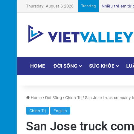
Thursday, August 6 2026
Trending
Chuyên Gia Dinh
HOME
ĐỜI SỐNG
SỨC KHỎE
LU
Home
/
Đời Sống
/
Chính Trị
/
San Jose truck company l
Chính Trị
English
San Jose truck com