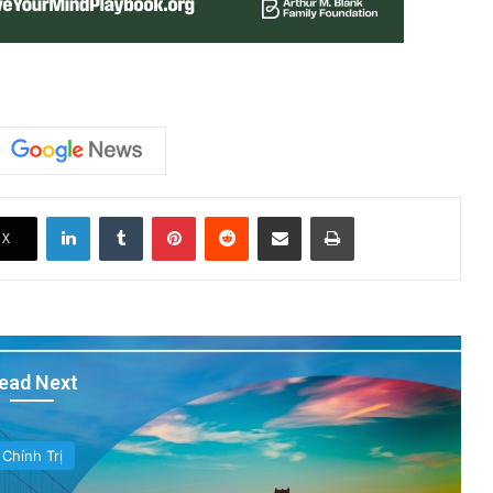
LinkedIn
Tumblr
Pinterest
Reddit
Share via Email
Print
X
ead Next
Chính Trị