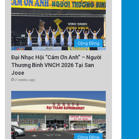
1 week ago
Luật minh bạch AI của các n
Vịnh có hiệu lực từ
Cộng Đồng
Đại Nhạc Hội “Cám Ơn Anh” – Người
Thương Binh VNCH 2026 Tại San
Jose
2 weeks ago
Cộng Đồng