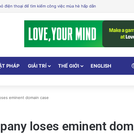
 Dưỡng: Hỗ Trợ Bạn Ăn Uống Lành Mạnh, Thay Đổi Lối Sống và Quản Lý 
ẬT PHÁP
GIẢI TRÍ
THẾ GIỚI
ENGLISH
oses eminent domain case
pany loses eminent dom