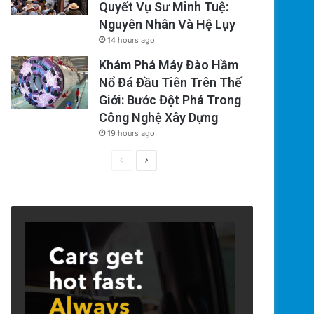
Quyết Vụ Sư Minh Tuệ:
Nguyên Nhân Và Hệ Lụy
14 hours ago
Khám Phá Máy Đào Hầm
Nổ Đá Đầu Tiên Trên Thế
Giới: Bước Đột Phá Trong
Công Nghệ Xây Dựng
19 hours ago
Previous
Next
page
page