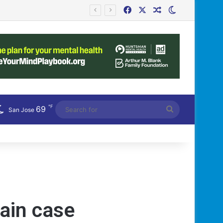
Facebook
X
Random Article
Switch skin
Bệnh Tật
℉
69
Search
San Jose
for
ain case