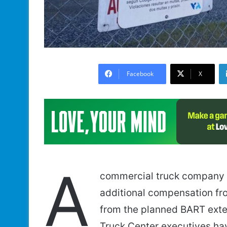
Facebook
X
A
commercial truck company ba
additional compensation f
from the planned BART exten
Truck Center executives ha