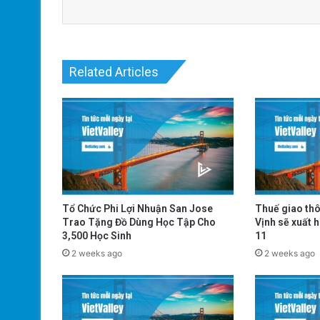
Related Articles
Tổ Chức Phi Lợi Nhuận San Jose
Thuế giao th
Trao Tặng Đồ Dùng Học Tập Cho
Vịnh sẽ xuất h
3,500 Học Sinh
11
2 weeks ago
2 weeks ago