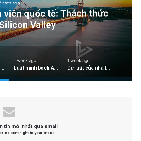
7 days ago
h viên quốc tế: Thách thức
Silicon Valley
1 week ago
1 week ago
Hạn chế visa cho sinh viên quốc tế: Thách thức mới cho Silicon Valley
Luật minh bạch AI của các nhà lập pháp Vùng Vịnh có hiệu lực từ Thứ Bảy
Dự luật của nhà lập pháp San Jose: Chìa khóa cho gói nhà ở liên bang
n tin mới nhất qua email
ories sent right to your inbox