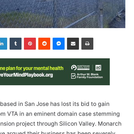
LinkedIn
Tumblr
Pinterest
Reddit
Messenger
Share via Email
Print
sed in San Jose has lost its bid to gain
rom VTA in an eminent domain case stemming
sion project through Silicon Valley. Monarch
ve argued their business has been severely