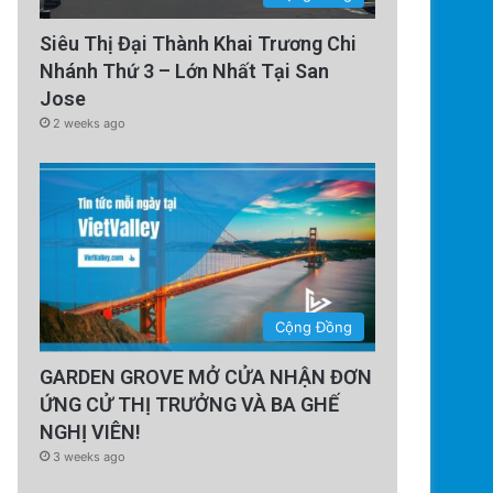
Siêu Thị Đại Thành Khai Trương Chi
Nhánh Thứ 3 – Lớn Nhất Tại San
Jose
2 weeks ago
Cộng Đồng
GARDEN GROVE MỞ CỬA NHẬN ĐƠN
ỨNG CỬ THỊ TRƯỞNG VÀ BA GHẾ
NGHỊ VIÊN!
3 weeks ago