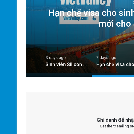
hợp
Hạn chế visa cho sin
mới cho 
3 days ago
7 days ago
Sinh viên Silicon Valley được hỗ trợ chỗ ở nhờ hợp tác giữa các trường đại học
Ghi danh để nhậ
Get the trending st