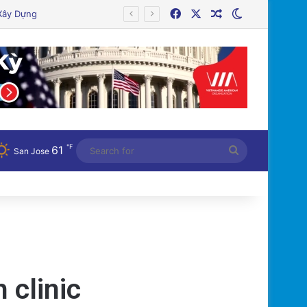
Facebook
X
Random Article
Switch skin
n!
℉
61
Search
San Jose
for
 clinic