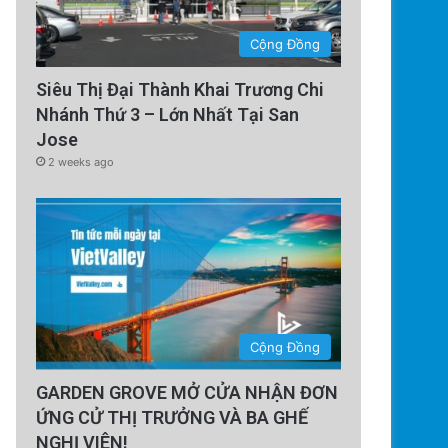
Cộng Đồng
Siêu Thị Đại Thành Khai Trương Chi
Nhánh Thứ 3 – Lớn Nhất Tại San
Jose
2 weeks ago
Cộng Đồng
GARDEN GROVE MỞ CỬA NHẬN ĐƠN
ỨNG CỬ THỊ TRƯỞNG VÀ BA GHẾ
NGHỊ VIÊN!