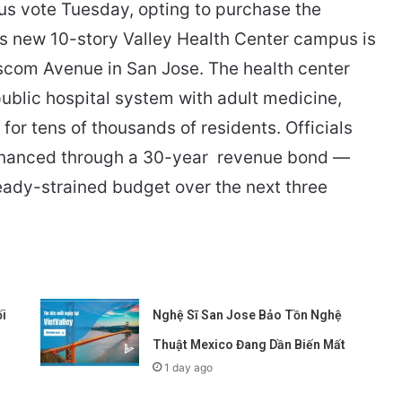
s vote Tuesday, opting to purchase the
s new 10-story Valley Health Center campus is
ascom Avenue in San Jose. The health center
public hospital system with adult medicine,
or tens of thousands of residents. Officials
financed through a 30-year revenue bond —
lready-strained budget over the next three
i
Nghệ Sĩ San Jose Bảo Tồn Nghệ
Thuật Mexico Đang Dần Biến Mất
1 day ago