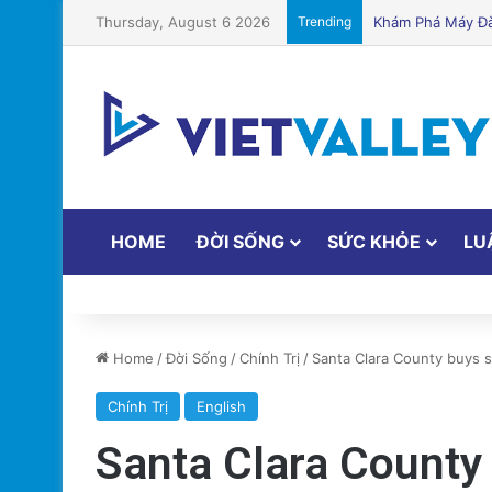
Thursday, August 6 2026
Trending
HMO và PPO: So s
HOME
ĐỜI SỐNG
SỨC KHỎE
LU
Home
/
Đời Sống
/
Chính Trị
/
Santa Clara County buys si
Chính Trị
English
Santa Clara County b