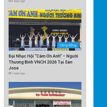
6 days ago
Chính Trị
1 week ago
Luật minh bạch AI của các n
Vịnh có hiệu lực từ
Cộng Đồng
Đại Nhạc Hội “Cám Ơn Anh” – Người
Thương Binh VNCH 2026 Tại San
Jose
1 week ago