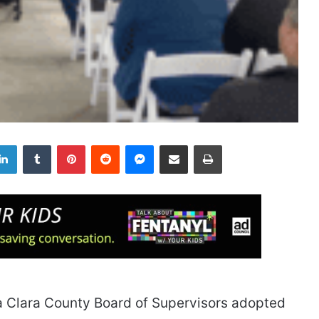
LinkedIn
Tumblr
Pinterest
Reddit
Messenger
Share via Email
Print
a Clara County Board of Supervisors adopted