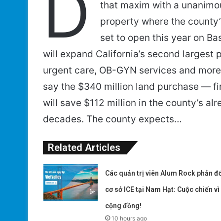
D
that maxim with a unanimou
property where the county’
set to open this year on B
will expand California’s second largest 
urgent care, OB-GYN services and more f
say the $340 million land purchase — 
will save $112 million in the county’s a
decades. The county expects…
Related Articles
Các quản trị viên Alum Rock phản đố
cơ sở ICE tại Nam Hạt: Cuộc chiến vì
cộng đồng!
10 hours ago