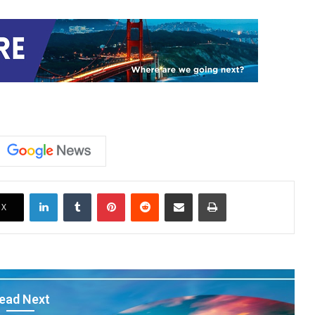
LinkedIn
Tumblr
Pinterest
Reddit
Share via Email
Print
X
ead Next