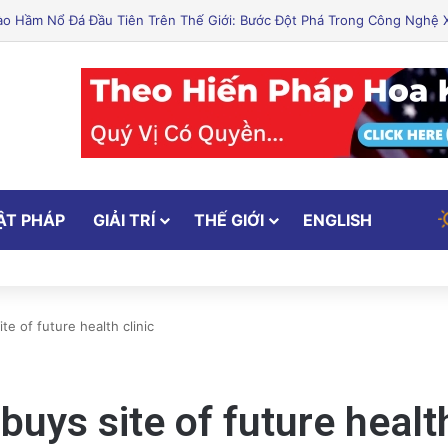
ánh chi tiết và chọn kế hoạch chăm sóc sức khỏe phù hợp nhất cho bạ
ẬT PHÁP
GIẢI TRÍ
THẾ GIỚI
ENGLISH
te of future health clinic
uys site of future health