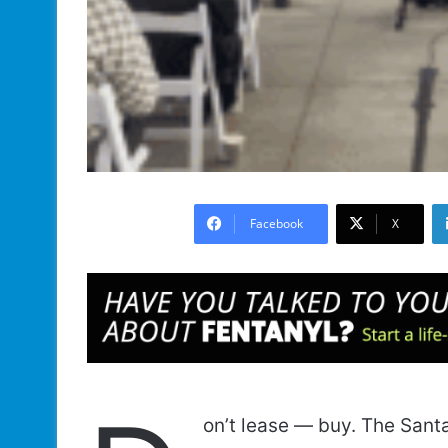
Facebook
X
on’t lease — buy. The Sant