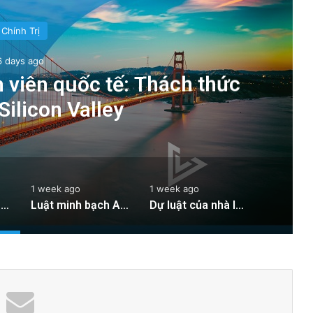
Chính Trị
6 days ago
h viên quốc tế: Thách thức
Silicon Valley
1 week ago
1 week ago
Hạn chế visa cho sinh viên quốc tế: Thách thức mới cho Silicon Valley
Luật minh bạch AI của các nhà lập pháp Vùng Vịnh có hiệu lực từ Thứ Bảy
Dự luật của nhà lập pháp San Jose: Chìa khóa cho gói nhà ở liên bang