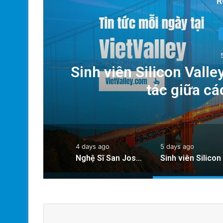
R
o
Sinh viên Silicon Vall
tác giữa cá
4 days ago
5 days ago
Nghệ Sĩ San Jose Bảo Tồn Nghệ Thuật Mexico Đang Dần Biến Mất