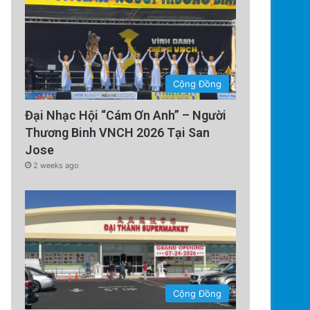
Chính Trị
1 week ago
Cộng Đồng
Hạn chế visa cho sinh viên qu
Đại Nhạc Hội “Cám Ơn Anh” – Người
mới cho Silicon V
Thương Binh VNCH 2026 Tại San
Jose
2 weeks ago
Cộng Đồng