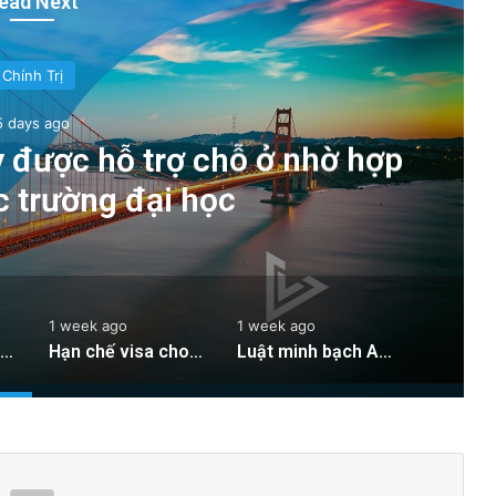
ead Next
Chính Trị
5 days ago
ey được hỗ trợ chỗ ở nhờ hợp
c trường đại học
1 week ago
1 week ago
Sinh viên Silicon Valley được hỗ trợ chỗ ở nhờ hợp tác giữa các trường đại học
Hạn chế visa cho sinh viên quốc tế: Thách thức mới cho Silicon Valley
Luật minh bạch AI của các nhà lập pháp Vùng Vịnh có hiệu lực từ Thứ Bảy