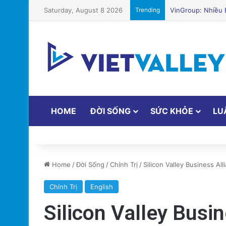
Saturday, August 8 2026
Trending
Nguyên Nhân Gây 
HOME
ĐỜI SỐNG
SỨC KHỎE
LU
Home
/
Đời Sống
/
Chính Trị
/
Silicon Valley Business All
Chính Trị
English
Silicon Valley Busin