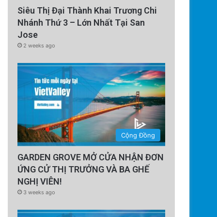
Siêu Thị Đại Thành Khai Trương Chi
Nhánh Thứ 3 – Lớn Nhất Tại San
Jose
2 weeks ago
Cộng Đồng
GARDEN GROVE MỞ CỬA NHẬN ĐƠN
ỨNG CỬ THỊ TRƯỞNG VÀ BA GHẾ
NGHỊ VIÊN!
3 weeks ago