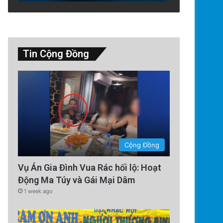
Tin Cộng Đồng
Cộng Đồng
Vụ Án Gia Đình Vua Rác hối lộ: Hoạt
Động Ma Túy và Gái Mại Dâm
1 week ago