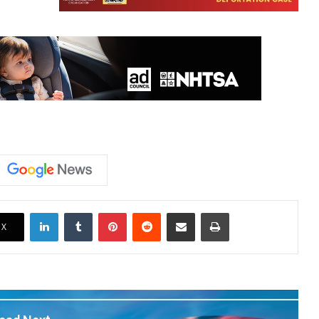
LinkedIn
Tumblr
Pinterest
Reddit
Share via Email
Print
X