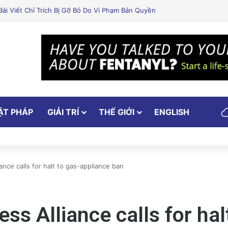
Nổ Tên Lửa Trên Bệ Phóng: Hé Lộ Từ Blue Origin
ẬT PHÁP
GIẢI TRÍ
THẾ GIỚI
ENGLISH
iance calls for halt to gas-appliance ban
ess Alliance calls for ha