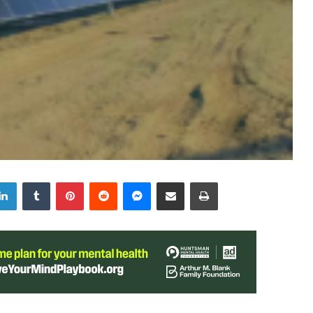
LinkedIn
Tumblr
Pinterest
Reddit
Messenger
Share via Email
Print