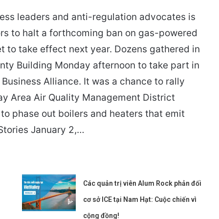
ness leaders and anti-regulation advocates is
ors to halt a forthcoming ban on gas-powered
et to take effect next year. Dozens gathered in
unty Building Monday afternoon to take part in
Business Alliance. It was a chance to rally
ay Area Air Quality Management District
o phase out boilers and heaters that emit
Stories January 2,…
Các quản trị viên Alum Rock phản đối
cơ sở ICE tại Nam Hạt: Cuộc chiến vì
cộng đồng!