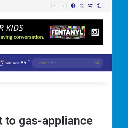
Facebook
X
Random Article
Switch skin
℉
65
Search
San Jose
for
lt to gas-appliance