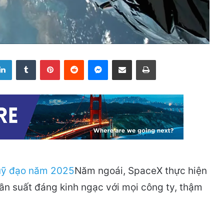
LinkedIn
Tumblr
Pinterest
Reddit
Messenger
Share via Email
Print
Năm ngoái, SpaceX thực hiện
ần suất đáng kinh ngạc với mọi công ty, thậm