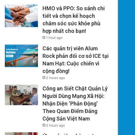
HMO và PPO: So sánh chi
tiết và chọn kế hoạch
chăm sóc sức khỏe phù
hợp nhất cho bạn!
1 hour ago
Các quản trị viên Alum
Rock phản đối cơ sở ICE tại
Nam Hạt: Cuộc chiến vì
cộng đồng!
2 hours ago
Công an Siết Chặt Quản Lý
Người Dùng Mạng Xã Hội:
Nhận Diện ‘Phản Động’
Theo Quan Điểm Đảng
Cộng Sản Việt Nam
5 hours ago