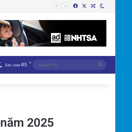
Facebook
X
Random Article
Switch skin
Công an Siết Chặt Quản Lý Người Dùng Mạng Xã Hội: Nhận Diện ‘Phản Động’ Theo Quan Điểm Đảng Cộng Sản Việt Nam
℉
65
Search
San Jose
for
o năm 2025