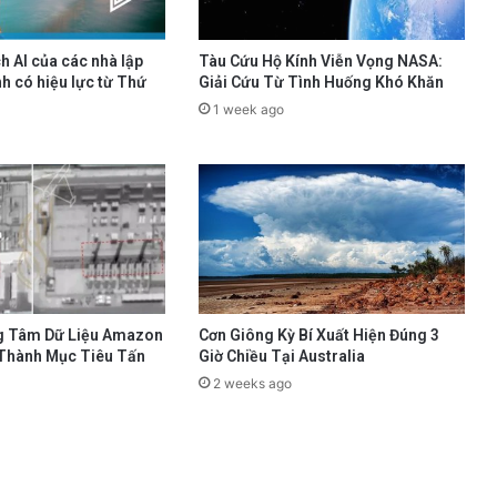
h AI của các nhà lập
Tàu Cứu Hộ Kính Viễn Vọng NASA:
h có hiệu lực từ Thứ
Giải Cứu Từ Tình Huống Khó Khăn
1 week ago
g Tâm Dữ Liệu Amazon
Cơn Giông Kỳ Bí Xuất Hiện Đúng 3
 Thành Mục Tiêu Tấn
Giờ Chiều Tại Australia
2 weeks ago