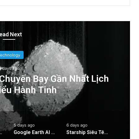
ead Next
Technology
4 days ago
 Chuyến Bay Gần Nhất Lịch
iểu Hành Tinh
5 days ago
6 days ago
 Bay Gần Nhất Lịch Sử Đến Tiểu Hành Tinh
Google Earth AI Bị Rút Gấp Vì Cơn Bão Deepfake
Starship Siêu Tên Lửa: 6 Ngày Trôi Nổi Trên Biển Sau Hạ Cánh!