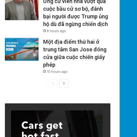
Ứng cử viên nhà vượt qua
cuộc bầu cử sơ bộ, đánh
bại người được Trump ủng
hộ dù đã ngừng chiến dịch
6 hours ago
Một địa điểm thứ hai ở
trung tâm San Jose đóng
cửa giữa cuộc chiến giấy
phép
10 hours ago
Previous
Next
page
page