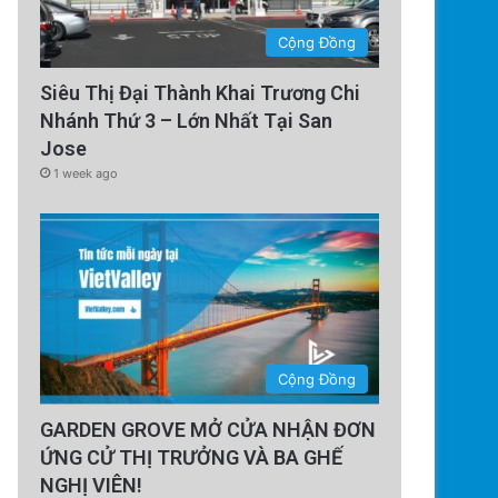
Cộng Đồng
Siêu Thị Đại Thành Khai Trương Chi
Nhánh Thứ 3 – Lớn Nhất Tại San
Jose
1 week ago
Cộng Đồng
GARDEN GROVE MỞ CỬA NHẬN ĐƠN
ỨNG CỬ THỊ TRƯỞNG VÀ BA GHẾ
NGHỊ VIÊN!