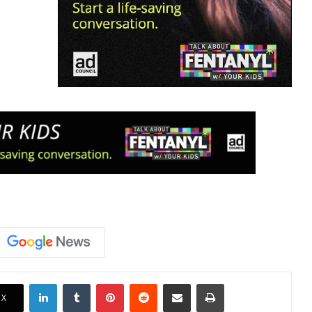
LinkedIn
Tumblr
Pinterest
Reddit
Share via Email
Print
X