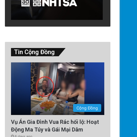
Tin Cộng Đồng
Technology
5 days ago
Google Earth AI Bị Rút Gấp Vì
Cộng Đồng
Vụ Án Gia Đình Vua Rác hối lộ: Hoạt
Động Ma Túy và Gái Mại Dâm
6 days ago