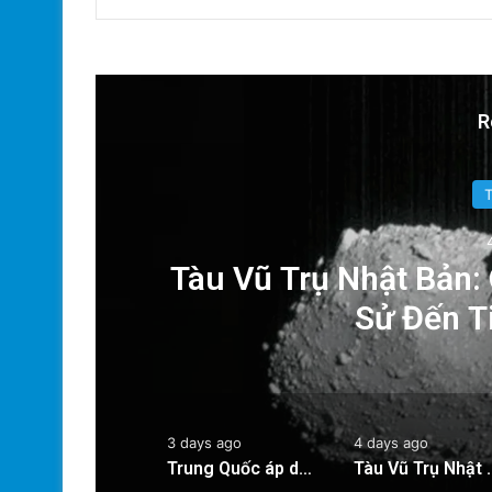
R
ăn
Tàu Vũ Trụ Nhật Bản:
Sử Đến T
3 days ago
4 days ago
Trung Quốc áp dụng công nghệ lượng tử để ngăn chặn tình trạng mất điện diện rộng
Tàu Vũ Trụ Nhật Bản: Chuyến