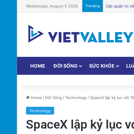
Wednesday, August 5 2026
Trending
HOME
ĐỜI SỐNG
SỨC KHỎE
LU
Home
/
Đời Sống
/
Technology
/
SpaceX lập kỷ lục với 
Technology
SpaceX lập kỷ lục 