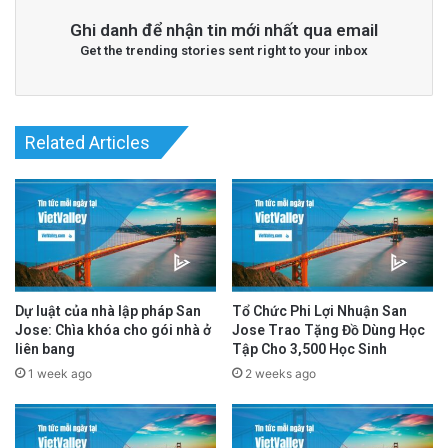
advertisement
Ghi danh để nhận tin mới nhất qua email
Get the trending stories sent right to your inbox
Related Articles
Dự luật của nhà lập pháp San
Tổ Chức Phi Lợi Nhuận San
Jose: Chìa khóa cho gói nhà ở
Jose Trao Tặng Đồ Dùng Học
liên bang
Tập Cho 3,500 Học Sinh
1 week ago
2 weeks ago