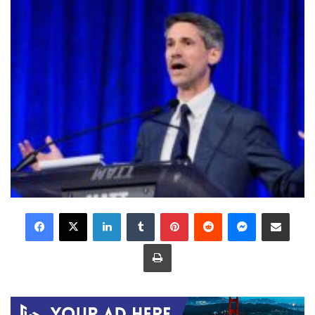
LinkedIn
Tumblr
Pinterest
Reddit
Messenger
Share via Email
Print