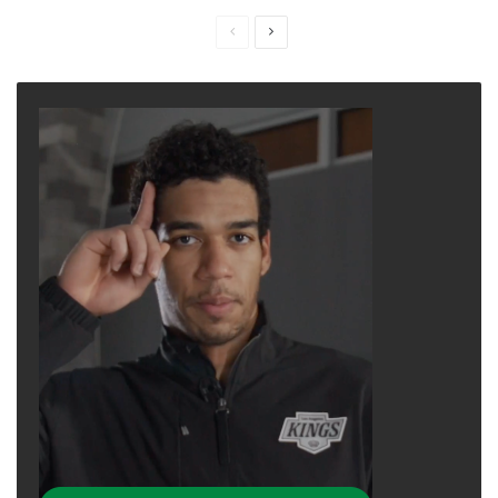
Previous
Next
page
page