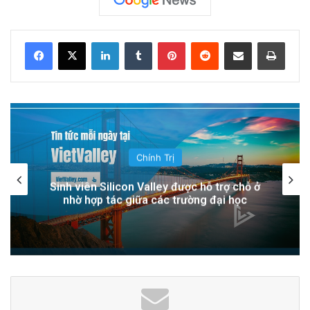
successful, that would give him a total of 10
years in office as the politically moderate face
LinkedIn
Tumblr
Pinterest
Reddit
Share via Email
Print
of City Hall. It…
Related Articles
Bệnh viện Silicon Valley: Một trong những cơ
sở y tế hàng đầu tại Mỹ
Chính Trị
10 hours ago
Hạn chế visa cho sinh viên quốc tế:
Các quản trị viên Alum Rock phản đối cơ sở
Thách thức mới cho Silicon Valley
ICE tại Nam Hạt: Cuộc chiến vì cộng đồng!
1 day ago
Read More
@San Jose Spotlight