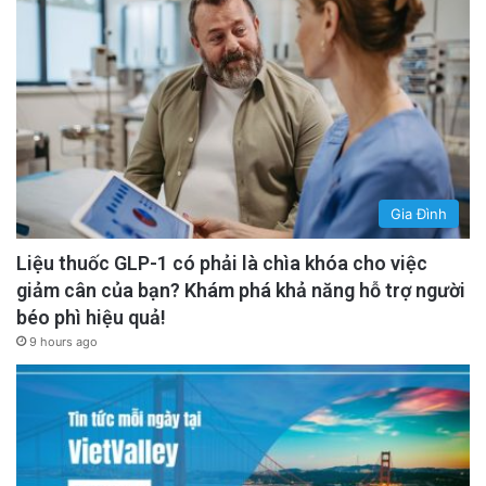
Gia Đình
Liệu thuốc GLP-1 có phải là chìa khóa cho việc
giảm cân của bạn? Khám phá khả năng hỗ trợ người
béo phì hiệu quả!
9 hours ago