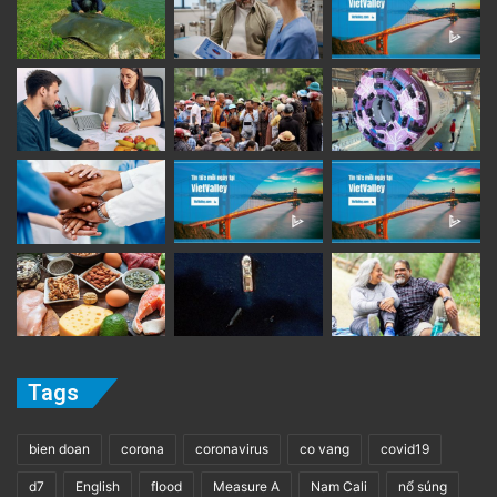
Tags
bien doan
corona
coronavirus
co vang
covid19
d7
English
flood
Measure A
Nam Cali
nổ súng