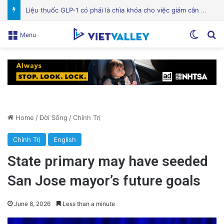
Bệnh viện Silicon Valley: Một trong những cơ sở y tế hàng đầu tại Mỹ
Switch
Se
Menu
Home
/
Đời Sống
/
Chính Trị
Chính Trị
English
State primary may have seeded
San Jose mayor’s future goals
June 8, 2026
Less than a minute