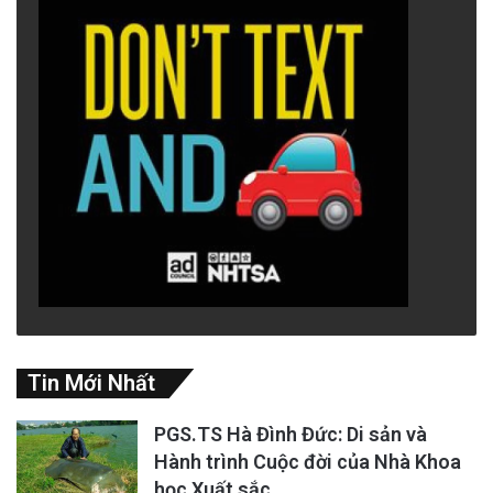
Tin Mới Nhất
PGS.TS Hà Đình Đức: Di sản và
Hành trình Cuộc đời của Nhà Khoa
học Xuất sắc