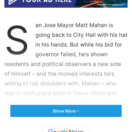
S
an Jose Mayor Matt Mahan is
going back to City Hall with his hat
in his hands. But while his bid for
governor failed, he’s shown
residents and political observers a new side
of himself – and the monied interests he’s
willing to rub shoulders with. Mahan – who
was in sixth place behind Steve Hilton and
Xavier Becerra for governor as of Monday
Show More
morning – has since told KTVU he plans to run
for another mayoral term in 2028. If